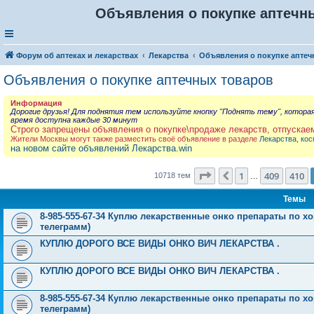
Объявления о покупке аптечны
Форум об аптеках и лекарствах
Лекарства
Объявления о покупке аптеч
Объявления о покупке аптечных товаров
Информация
Дорогие друзья! Для поднятия тем используйте кнопку "Поднять тему", котора
время доступна каждые 30 минут
Строго запрещены объявления о покупке\продаже лекарств, отпускае
Жители Москвы могут также разместить своё объявление в разделе
Лекарства, кос
на новом сайте объявлений Лекарства.win
Страница
411
из
429
1
409
410
Пред.
10718 тем
…
Темы
8-985-555-67-34 Куплю лекарственные онко препараты по хо
телеграмм)
КУПЛЮ ДОРОГО ВСЕ ВИДЫ ОНКО ВИЧ ЛЕКАРСТВА .
КУПЛЮ ДОРОГО ВСЕ ВИДЫ ОНКО ВИЧ ЛЕКАРСТВА .
8-985-555-67-34 Куплю лекарственные онко препараты по хо
телеграмм)