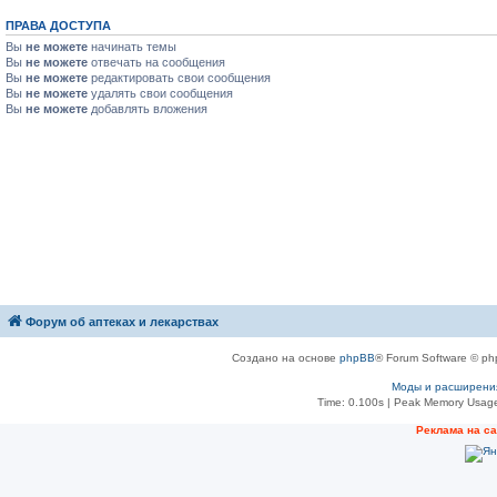
ПРАВА ДОСТУПА
Вы
не можете
начинать темы
Вы
не можете
отвечать на сообщения
Вы
не можете
редактировать свои сообщения
Вы
не можете
удалять свои сообщения
Вы
не можете
добавлять вложения
Форум об аптеках и лекарствах
Создано на основе
phpBB
® Forum Software © ph
Моды и расширени
Time: 0.100s
| Peak Memory Usage
Рeклама на с