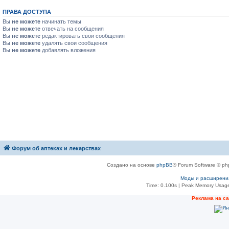
ПРАВА ДОСТУПА
Вы
не можете
начинать темы
Вы
не можете
отвечать на сообщения
Вы
не можете
редактировать свои сообщения
Вы
не можете
удалять свои сообщения
Вы
не можете
добавлять вложения
Форум об аптеках и лекарствах
Создано на основе
phpBB
® Forum Software © ph
Моды и расширени
Time: 0.100s
| Peak Memory Usage
Рeклама на с