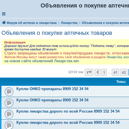
Объявления о покупке аптечны
Форум об аптеках и лекарствах
Лекарства
Объявления о покупке аптеч
Объявления о покупке аптечных товаров
Информация
Дорогие друзья! Для поднятия тем используйте кнопку "Поднять тему", котора
время доступна каждые 30 минут
Строго запрещены объявления о покупке\продаже лекарств, отпускае
Жители Москвы могут также разместить своё объявление в разделе
Лекарства, кос
на новом сайте объявлений Лекарства.win
Страница
43
из
429
1
41
42
Пред.
10718 тем
…
Темы
Куплю ОНКО препараты 8909 152 34 54
Куплю ОНКО препараты 8909 152 34 54
Куплю лекарства дорого по всей России 8909 152 34 54
Куплю лекарства дорого по всей России 8909 152 34 54