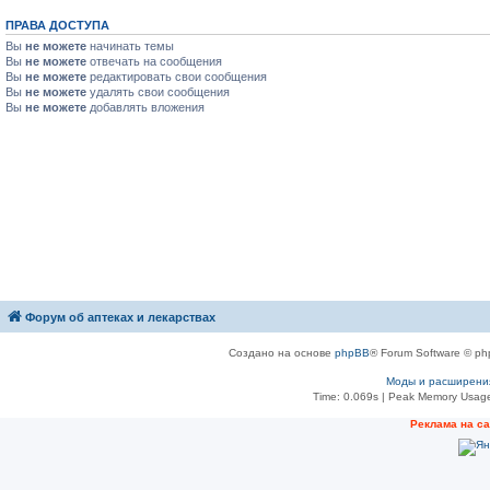
ПРАВА ДОСТУПА
Вы
не можете
начинать темы
Вы
не можете
отвечать на сообщения
Вы
не можете
редактировать свои сообщения
Вы
не можете
удалять свои сообщения
Вы
не можете
добавлять вложения
Форум об аптеках и лекарствах
Создано на основе
phpBB
® Forum Software © ph
Моды и расширени
Time: 0.069s
| Peak Memory Usage
Рeклама на с