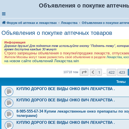
Объявления о покупке аптечны
Форум об аптеках и лекарствах
Лекарства
Объявления о покупке аптеч
Объявления о покупке аптечных товаров
Информация
Дорогие друзья! Для поднятия тем используйте кнопку "Поднять тему", котора
время доступна каждые 30 минут
Строго запрещены объявления о покупке\продаже лекарств, отпускае
Жители Москвы могут также разместить своё объявление в разделе
Лекарства, кос
на новом сайте объявлений Лекарства.win
Страница
424
из
429
1
422
423
Пред.
10718 тем
…
Темы
КУПЛЮ ДОРОГО ВСЕ ВИДЫ ОНКО ВИЧ ЛЕКАРСТВА .
КУПЛЮ ДОРОГО ВСЕ ВИДЫ ОНКО ВИЧ ЛЕКАРСТВА .
8-985-555-67-34 Купим лекарственные онко препараты по хо
телеграмм)
КУПЛЮ ДОРОГО ВСЕ ВИДЫ ОНКО ВИЧ ЛЕКАРСТВА .