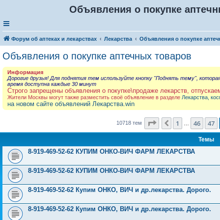
Объявления о покупке аптечны
Форум об аптеках и лекарствах
Лекарства
Объявления о покупке аптеч
Объявления о покупке аптечных товаров
Информация
Дорогие друзья! Для поднятия тем используйте кнопку "Поднять тему", котора
время доступна каждые 30 минут
Строго запрещены объявления о покупке\продаже лекарств, отпускае
Жители Москвы могут также разместить своё объявление в разделе
Лекарства, кос
на новом сайте объявлений Лекарства.win
Страница
48
из
429
1
46
47
Пред.
10718 тем
…
Темы
8-919-469-52-62 КУПИМ ОНКО-ВИЧ ФАРМ ЛЕКАРСТВА
8-919-469-52-62 КУПИМ ОНКО-ВИЧ ФАРМ ЛЕКАРСТВА
8-919-469-52-62 Купим ОНКО, ВИЧ и др.лекарства. Дорого.
8-919-469-52-62 Купим ОНКО, ВИЧ и др.лекарства. Дорого.