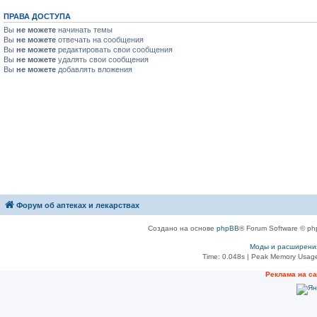
ПРАВА ДОСТУПА
Вы
не можете
начинать темы
Вы
не можете
отвечать на сообщения
Вы
не можете
редактировать свои сообщения
Вы
не можете
удалять свои сообщения
Вы
не можете
добавлять вложения
Форум об аптеках и лекарствах
Создано на основе
phpBB
® Forum Software © ph
Моды и расширени
Time: 0.048s
| Peak Memory Usage
Рeклама на с