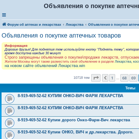
Объявления о покупке аптечны
Форум об аптеках и лекарствах
Лекарства
Объявления о покупке аптеч
Объявления о покупке аптечных товаров
Информация
Дорогие друзья! Для поднятия тем используйте кнопку "Поднять тему", котора
время доступна каждые 30 минут
Строго запрещены объявления о покупке\продаже лекарств, отпускае
Жители Москвы могут также разместить своё объявление в разделе
Лекарства, кос
на новом сайте объявлений Лекарства.win
Страница
70
из
429
1
68
69
Пред.
10718 тем
…
Темы
8-919-469-52-62 КУПИМ ОНКО-ВИЧ ФАРМ ЛЕКАРСТВА
8-919-469-52-62 КУПИМ ОНКО-ВИЧ ФАРМ ЛЕКАРСТВА
8-919-469-52-62 Купим дорого Онко-Фарм-Вич лекарства
8-919-469-52-62 Купим ОНКО, ВИЧ и др.лекарства. Дорого.