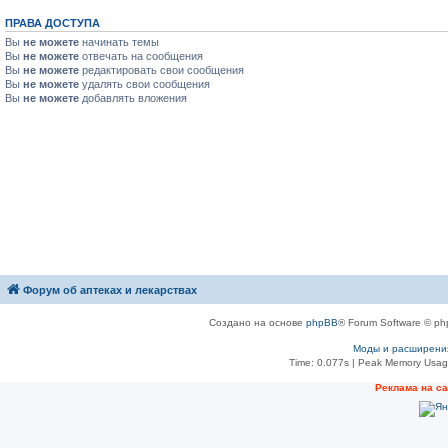
ПРАВА ДОСТУПА
Вы
не можете
начинать темы
Вы
не можете
отвечать на сообщения
Вы
не можете
редактировать свои сообщения
Вы
не можете
удалять свои сообщения
Вы
не можете
добавлять вложения
Форум об аптеках и лекарствах
Создано на основе
phpBB
® Forum Software © ph
Моды и расширени
Time: 0.077s
| Peak Memory Usage
Рeклама на с