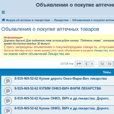
Объявления о покупке аптечны
Форум об аптеках и лекарствах
Лекарства
Объявления о покупке аптеч
Объявления о покупке аптечных товаров
Информация
Дорогие друзья! Для поднятия тем используйте кнопку "Поднять тему", котора
время доступна каждые 30 минут
Строго запрещены объявления о покупке\продаже лекарств, отпускае
Жители Москвы могут также разместить своё объявление в разделе
Лекарства, кос
на новом сайте объявлений Лекарства.win
Страница
74
из
429
1
72
73
Пред.
10718 тем
…
Темы
8-919-469-52-62 Купим дорого Онко-Фарм-Вич лекарства
8-919-469-52-62 КУПИМ ОНКО-ВИЧ ФАРМ ЛЕКАРСТВА
8-919-469-52-62 Купим ОНКО, ВИЧ и др.лекарства. Дорого.
8-919-469-52-62 Купим ОНКО, ВИЧ и др.лекарства. Дорого.