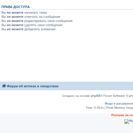
ПРАВА ДОСТУПА
Вы
не можете
начинать темы
Вы
не можете
отвечать на сообщения
Вы
не можете
редактировать свои сообщения
Вы
не можете
удалять свои сообщения
Вы
не можете
добавлять вложения
Форум об аптеках и лекарствах
Создано на основе
phpBB
® Forum Software © ph
Моды и расширени
Time: 0.052s
| Peak Memory Usage
Рeклама на с