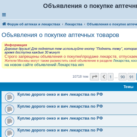
Объявления о покупке аптечны
Форум об аптеках и лекарствах
Лекарства
Объявления о покупке аптеч
Объявления о покупке аптечных товаров
Информация
Дорогие друзья! Для поднятия тем используйте кнопку "Поднять тему", котора
время доступна каждые 30 минут
Строго запрещены объявления о покупке\продаже лекарств, отпускае
Жители Москвы могут также разместить своё объявление в разделе
Лекарства, кос
на новом сайте объявлений Лекарства.win
Страница
92
из
429
1
90
91
Пред.
10718 тем
…
Темы
Куплю дорого онко и вич лекарства по РФ
Куплю дорого онко и вич лекарства по РФ
Куплю дорого онко и вич лекарства по РФ
Куплю дорого онко и вич лекарства по РФ