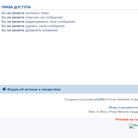
ПРАВА ДОСТУПА
Вы
не можете
начинать темы
Вы
не можете
отвечать на сообщения
Вы
не можете
редактировать свои сообщения
Вы
не можете
удалять свои сообщения
Вы
не можете
добавлять вложения
Форум об аптеках и лекарствах
Создано на основе
phpBB
® Forum Software © ph
Моды и расширени
Time: 0.081s
| Peak Memory Usage
Рeклама на с