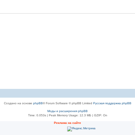
Создано на основе
phpBB
® Forum Software © phpBB Limited
Русская поддержка phpBB
Моды и расширения phpBB
Time: 0.053s
| Peak Memory Usage: 12.3 МБ | GZIP: On
Рeклама на сaйте