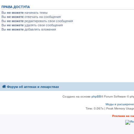
ПРАВА ДОСТУПА
Вы
не можете
начинать темы
Вы
не можете
отвечать на сообщения
Вы
не можете
редактировать свои сообщения
Вы
не можете
удалять свои сообщения
Вы
не можете
добавлять вложения
Форум об аптеках и лекарствах
Создано на основе
phpBB
® Forum Software © ph
Моды и расширени
Time: 0.067s
| Peak Memory Usage
Рeклама на с