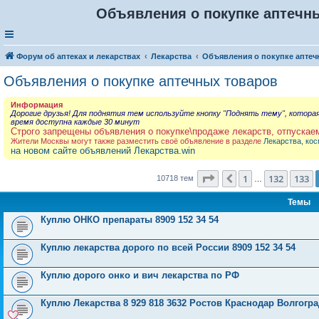
Объявления о покупке аптечны
Форум об аптеках и лекарствах
Лекарства
Объявления о покупке аптеч
Объявления о покупке аптечных товаров
Информация
Дорогие друзья! Для поднятия тем используйте кнопку "Поднять тему", котора
время доступна каждые 30 минут
Строго запрещены объявления о покупке\продаже лекарств, отпускае
Жители Москвы могут также разместить своё объявление в разделе
Лекарства, кос
на новом сайте объявлений Лекарства.win
Страница
134
из
429
1
132
133
Пред.
10718 тем
…
Темы
Куплю ОНКО препараты 8909 152 34 54
Куплю лекарства дорого по всей России 8909 152 34 54
Куплю дорого онко и вич лекарства по РФ
Куплю Лекарства 8 929 818 3632 Ростов Краснодар Волгог