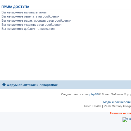
ПРАВА ДОСТУПА
Вы
не можете
начинать темы
Вы
не можете
отвечать на сообщения
Вы
не можете
редактировать свои сообщения
Вы
не можете
удалять свои сообщения
Вы
не можете
добавлять вложения
Форум об аптеках и лекарствах
Создано на основе
phpBB
® Forum Software © ph
Моды и расширени
Time: 0.048s
| Peak Memory Usage
Рeклама на с