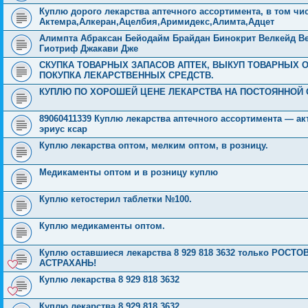
Куплю дорого лекарства аптечного ассортимента, в том ч
Актемра,Алкеран,Ацелбия,Аримидекс,Алимта,Адцет
Алимпта Абраксан Бейодайм Брайдан Бинокрит Велкейд Ве
Гиотриф Джакави Дже
СКУПКА ТОВАРНЫХ ЗАПАСОВ АПТЕК, ВЫКУП ТОВАРНЫХ
ПОКУПКА ЛЕКАРСТВЕННЫХ СРЕДСТВ.
КУПЛЮ ПО ХОРОШЕЙ ЦЕНЕ ЛЕКАРСТВА НА ПОСТОЯННОЙ 
89060411339 Куплю лекарства аптечного ассортимента — ак
эриус ксар
Куплю лекарства оптом, мелким оптом, в розницу.
Медикаменты оптом и в розницу куплю
Куплю кетостерил таблетки №100.
Куплю медикаменты оптом.
Куплю оставшиеся лекарства 8 929 818 3632 только РО
АСТРАХАНЬ!
Куплю лекарства 8 929 818 3632
Куплю лекарства 8 929 818 3632