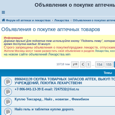
Объявления о покупке аптечны
Форум об аптеках и лекарствах
Лекарства
Объявления о покупке аптеч
Объявления о покупке аптечных товаров
Информация
Дорогие друзья! Для поднятия тем используйте кнопку "Поднять тему", котора
время доступна каждые 30 минут
Строго запрещены объявления о покупке\продаже лекарств, отпускае
Жители Москвы могут также разместить своё объявление в разделе
Лекарства, кос
на новом сайте объявлений Лекарства.win
Страница
156
из
429
1
154
155
Пред.
10718 тем
…
Темы
8906041139 СКУПКА ТОВАРНЫХ ЗАПАСОВ АПТЕК, ВЫКУП
УЧРЕЖДЕНИЙ, ПОКУПКА ЛЕКАРСТВЕНН
+7-906-041-13-39 E-mail:
7247532@list.ru
Куплю Тексаред , Найз , новиган , Фемибион
Найз гель и таблетки куплю дорого.