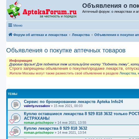
Объявления о пок
Аптечный форум: о лекарствах и а
Меню
Форум об аптеках и лекарствах
Лекарства
Объявления о покупке а
Объявления о покупке аптечных товаров
Информация
Дорогие друзья! Для поднятия тем используйте кнопку "Поднять тему", кот
Строго запрещены объявления о покупке\продаже лекарств, отпуск
Жители Москвы могут также разместить своё объявление в разделе
Лекарства, 
ТЕМЫ
Сервис по бронированию лекарств Apteka Info24
valeriy.russakov
»
15 янв 2021, 00:03
Куплю оставшиеся лекарства 8 929 818 3632 только 
АСТРАХАНЬ!
roman.prischepov
»
14 янв 2021, 13:55
Куплю лекарства 8 929 818 3632
roman.prischepov
»
14 янв 2021, 13:54