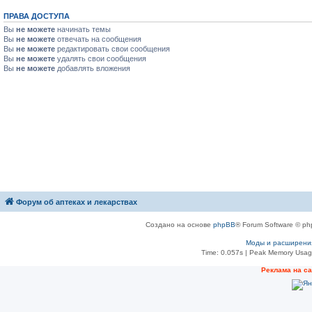
ПРАВА ДОСТУПА
Вы
не можете
начинать темы
Вы
не можете
отвечать на сообщения
Вы
не можете
редактировать свои сообщения
Вы
не можете
удалять свои сообщения
Вы
не можете
добавлять вложения
Форум об аптеках и лекарствах
Создано на основе
phpBB
® Forum Software © ph
Моды и расширени
Time: 0.057s
| Peak Memory Usage
Рeклама на с