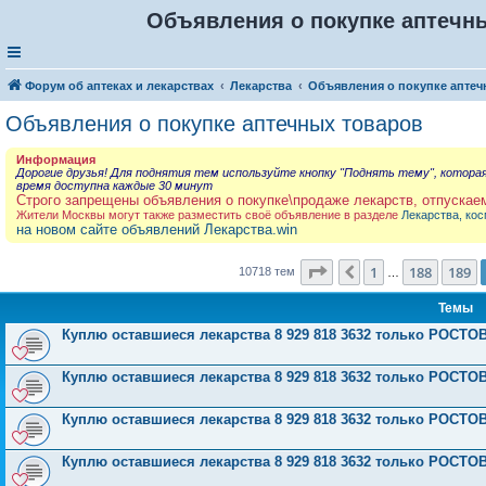
Объявления о покупке аптечны
Форум об аптеках и лекарствах
Лекарства
Объявления о покупке аптеч
Объявления о покупке аптечных товаров
Информация
Дорогие друзья! Для поднятия тем используйте кнопку "Поднять тему", котора
время доступна каждые 30 минут
Строго запрещены объявления о покупке\продаже лекарств, отпускае
Жители Москвы могут также разместить своё объявление в разделе
Лекарства, кос
на новом сайте объявлений Лекарства.win
Страница
190
из
429
1
188
189
Пред.
10718 тем
…
Темы
Куплю оставшиеся лекарства 8 929 818 3632 только РОСТО
Куплю оставшиеся лекарства 8 929 818 3632 только РОСТО
Куплю оставшиеся лекарства 8 929 818 3632 только РОСТО
Куплю оставшиеся лекарства 8 929 818 3632 только РОСТОВ