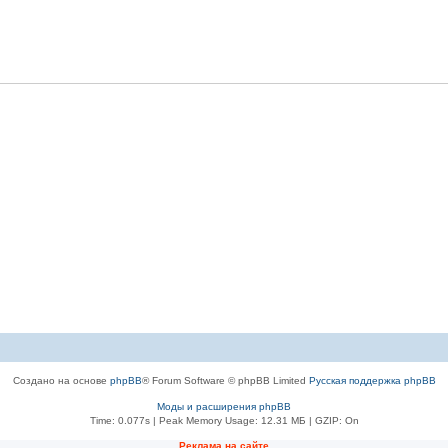
Создано на основе
phpBB
® Forum Software © phpBB Limited
Русская поддержка phpBB
Моды и расширения phpBB
Time: 0.077s
| Peak Memory Usage: 12.31 МБ | GZIP: On
Рeклама на сaйте