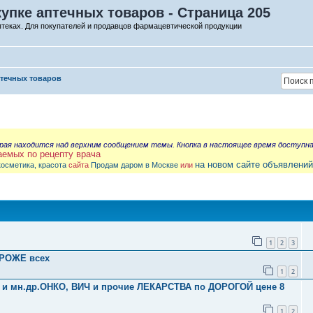
упке аптечных товаров - Страница 205
птеках. Для покупателей и продавцов фармацевтической продукции
птечных товаров
орая находится над верхним сообщением темы. Кнопка в настоящее время доступн
аемых по рецепту врача
на новом сайте объявлений
косметика, красота
сайта
Продам даром в Москве
или
1
2
3
ОРОЖЕ всех
1
2
у и мн.др.ОНКО, ВИЧ и прочие ЛЕКАРСТВА по ДОРОГОЙ цене 8
1
2