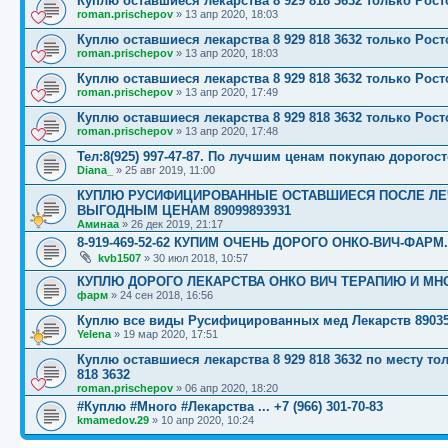
Куплю оставшиеся лекарства 8 929 818 3632 только Рост
roman.prischepov
»
13 апр 2020, 18:03
Куплю оставшиеся лекарства 8 929 818 3632 только Рост
roman.prischepov
»
13 апр 2020, 18:03
Куплю оставшиеся лекарства 8 929 818 3632 только Рост
roman.prischepov
»
13 апр 2020, 17:49
Куплю оставшиеся лекарства 8 929 818 3632 только Рост
roman.prischepov
»
13 апр 2020, 17:48
Тел:8(925) 997-47-87. По лучшим ценам покупаю дорого
Diana_
»
25 авг 2019, 11:00
КУПЛЮ РУСИФИЦИРОВАННЫЕ ОСТАВШИЕСЯ ПОСЛЕ ЛЕЧ
ВЫГОДНЫМ ЦЕНАМ 89099893931
Аминаа
»
26 дек 2019, 21:17
8-919-469-52-62 КУПИМ ОЧЕНЬ ДОРОГО ОНКО-ВИЧ-ФАРМ.
kvb1507
»
30 июл 2018, 10:57
КУПЛЮ ДОРОГО ЛЕКАРСТВА ОНКО ВИЧ ТЕРАПИЮ И МН
фарм
»
24 сен 2018, 16:56
Куплю все виды Русифицированных мед Лекарств 89035
Yelena
»
19 мар 2020, 17:51
Куплю оставшиеся лекарства 8 929 818 3632 по месту т
818 3632
roman.prischepov
»
06 апр 2020, 18:20
#Куплю #Много #Лекарства ... +7 (966) 301-70-83
kmamedov.29
»
10 апр 2020, 10:24