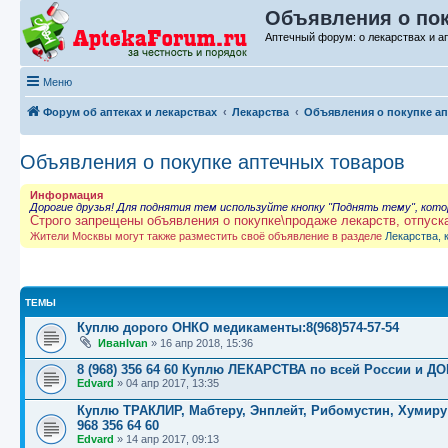
Объявления о пок
Аптечный форум: о лекарствах и а
Меню
Форум об аптеках и лекарствах
Лекарства
Объявления о покупке а
Объявления о покупке аптечных товаров
Информация
Дорогие друзья! Для поднятия тем используйте кнопку "Поднять тему", кот
Строго запрещены объявления о покупке\продаже лекарств, отпуск
Жители Москвы могут также разместить своё объявление в разделе
Лекарства, 
ТЕМЫ
Куплю дорого ОНКО медикаменты:8(968)574-57-54
ИванIvan
»
16 апр 2018, 15:36
8 (968) 356 64 60 Куплю ЛЕКАРСТВА по всей России и Д
Edvard
»
04 апр 2017, 13:35
Куплю ТРАКЛИР, Мабтеру, Энплейт, Рибомустин, Хумир
968 356 64 60
Edvard
»
14 апр 2017, 09:13