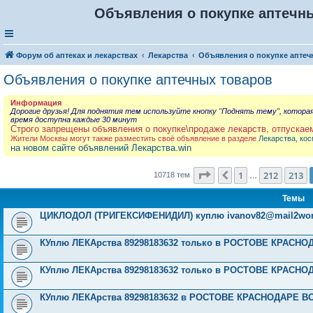
Объявления о покупке аптечны
Форум об аптеках и лекарствах
Лекарства
Объявления о покупке аптеч
Объявления о покупке аптечных товаров
Информация
Дорогие друзья! Для поднятия тем используйте кнопку "Поднять тему", котора
время доступна каждые 30 минут
Строго запрещены объявления о покупке\продаже лекарств, отпускае
Жители Москвы могут также разместить своё объявление в разделе
Лекарства, кос
на новом сайте объявлений Лекарства.win
Страница
214
из
429
1
212
213
Пред.
10718 тем
…
Темы
ЦИКЛОДОЛ (ТРИГЕКСИФЕНИДИЛ) куплю
ivanov82@mail2wo
КУплю ЛЕКАрства 89298183632 только в РОСТОВЕ КРАСН
КУплю ЛЕКАрства 89298183632 только в РОСТОВЕ КРАСН
КУплю ЛЕКАрства 89298183632 в РОСТОВЕ КРАСНОДАРЕ 