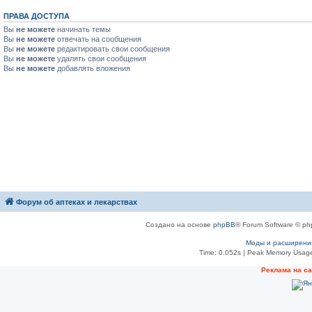
ПРАВА ДОСТУПА
Вы
не можете
начинать темы
Вы
не можете
отвечать на сообщения
Вы
не можете
редактировать свои сообщения
Вы
не можете
удалять свои сообщения
Вы
не можете
добавлять вложения
Форум об аптеках и лекарствах
Создано на основе
phpBB
® Forum Software © ph
Моды и расширени
Time: 0.052s
| Peak Memory Usage
Рeклама на с