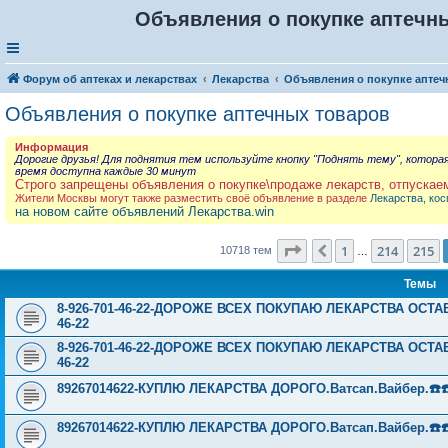
Объявления о покупке аптечны
Форум об аптеках и лекарствах
Лекарства
Объявления о покупке аптеч
Объявления о покупке аптечных товаров
Информация
Дорогие друзья! Для поднятия тем используйте кнопку "Поднять тему", котора
время доступна каждые 30 минут
Строго запрещены объявления о покупке\продаже лекарств, отпускае
Жители Москвы могут также разместить своё объявление в разделе
Лекарства, кос
на новом сайте объявлений Лекарства.win
Страница
216
из
429
1
214
215
Пред.
10718 тем
…
Темы
8-926-701-46-22-ДОРОЖЕ ВСЕХ ПОКУПАЮ ЛЕКАРСТВА ОСТА
46-22
8-926-701-46-22-ДОРОЖЕ ВСЕХ ПОКУПАЮ ЛЕКАРСТВА ОСТА
46-22
89267014622-КУПЛЮ ЛЕКАРСТВА ДОРОГО.Ватсап.Вайбер.☎️☎️ ☎️
89267014622-КУПЛЮ ЛЕКАРСТВА ДОРОГО.Ватсап.Вайбер.☎️☎️ ☎️