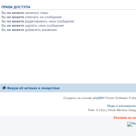
ПРАВА ДОСТУПА
Вы
не можете
начинать темы
Вы
не можете
отвечать на сообщения
Вы
не можете
редактировать свои сообщения
Вы
не можете
удалять свои сообщения
Вы
не можете
добавлять вложения
Форум об аптеках и лекарствах
Создано на основе
phpBB
® Forum Software © ph
Моды и расширени
Time: 0.211s
| Peak Memory Usage
Рeклама на с