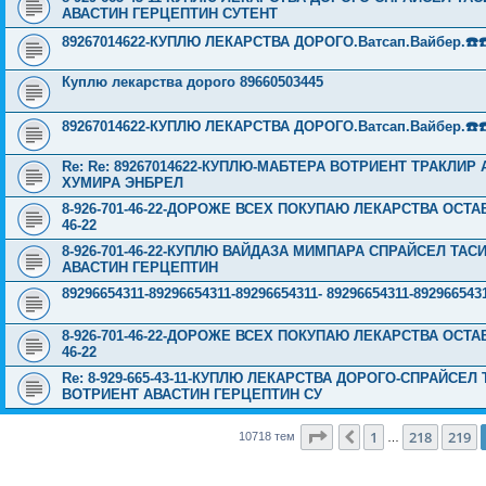
АВАСТИН ГЕРЦЕПТИН СУТЕНТ
89267014622-КУПЛЮ ЛЕКАРСТВА ДОРОГО.Ватсап.Вайбер.☎️☎️ ☎️
Куплю лекарства дорого 89660503445
89267014622-КУПЛЮ ЛЕКАРСТВА ДОРОГО.Ватсап.Вайбер.☎️☎️ ☎️
Re: Re: 89267014622-КУПЛЮ-МАБТЕРА ВОТРИЕНТ ТРАКЛИ
ХУМИРА ЭНБРЕЛ
8-926-701-46-22-ДОРОЖЕ ВСЕХ ПОКУПАЮ ЛЕКАРСТВА ОСТА
46-22
8-926-701-46-22-КУПЛЮ ВАЙДАЗА МИМПАРА СПРАЙСЕЛ ТА
АВАСТИН ГЕРЦЕПТИН
89296654311-89296654311-89296654311- 89296654311-89296
8-926-701-46-22-ДОРОЖЕ ВСЕХ ПОКУПАЮ ЛЕКАРСТВА ОСТА
46-22
Re: 8-929-665-43-11-КУПЛЮ ЛЕКАРСТВА ДОРОГО-СПРАЙСЕ
ВОТРИЕНТ АВАСТИН ГЕРЦЕПТИН СУ
Страница
220
из
429
1
218
219
Пред.
10718 тем
…