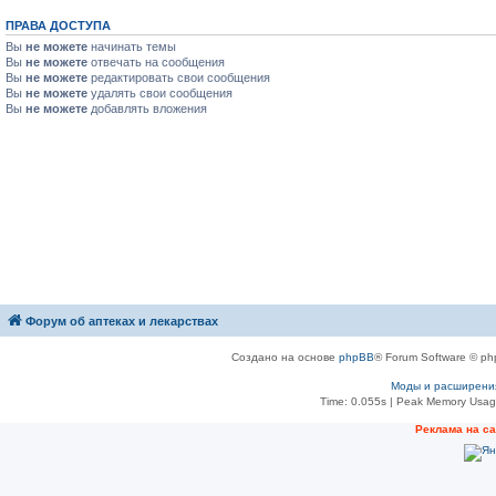
ПРАВА ДОСТУПА
Вы
не можете
начинать темы
Вы
не можете
отвечать на сообщения
Вы
не можете
редактировать свои сообщения
Вы
не можете
удалять свои сообщения
Вы
не можете
добавлять вложения
Форум об аптеках и лекарствах
Создано на основе
phpBB
® Forum Software © ph
Моды и расширени
Time: 0.055s
| Peak Memory Usage
Рeклама на с