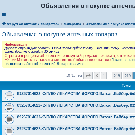
Объявления о покупке аптечны
Форум об аптеках и лекарствах
Лекарства
Объявления о покупке аптеч
Объявления о покупке аптечных товаров
Информация
Дорогие друзья! Для поднятия тем используйте кнопку "Поднять тему", котора
время доступна каждые 30 минут
Строго запрещены объявления о покупке\продаже лекарств, отпускае
Жители Москвы могут также разместить своё объявление в разделе
Лекарства, кос
на новом сайте объявлений Лекарства.win
Страница
220
из
429
1
218
219
Пред.
10718 тем
…
Темы
89267014622-КУПЛЮ ЛЕКАРСТВА ДОРОГО.Ватсап.Вайбер.☎️☎️ ☎️
89267014622-КУПЛЮ ЛЕКАРСТВА ДОРОГО.Ватсап.Вайбер.☎️☎️ ☎️
89267014622-КУПЛЮ ЛЕКАРСТВА ДОРОГО.Ватсап.Вайбер.☎️☎️ ☎️
89267014622-КУПЛЮ ЛЕКАРСТВА ДОРОГО.Ватсап.Вайбер.☎️☎️ ☎️