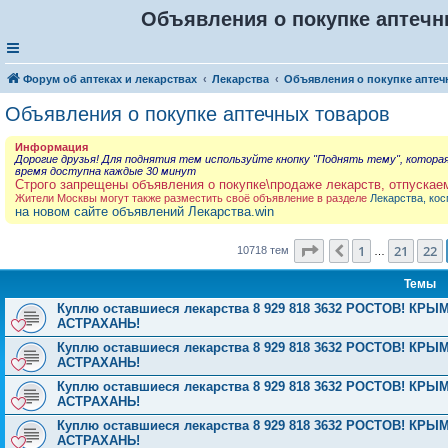
Объявления о покупке аптечны
Форум об аптеках и лекарствах
Лекарства
Объявления о покупке аптеч
Объявления о покупке аптечных товаров
Информация
Дорогие друзья! Для поднятия тем используйте кнопку "Поднять тему", котора
время доступна каждые 30 минут
Строго запрещены объявления о покупке\продаже лекарств, отпускае
Жители Москвы могут также разместить своё объявление в разделе
Лекарства, кос
на новом сайте объявлений Лекарства.win
Страница
23
из
429
1
21
22
Пред.
10718 тем
…
Темы
Куплю оставшиеся лекарства 8 929 818 3632 РОСТОВ! 
АСТРАХАНЬ!
Куплю оставшиеся лекарства 8 929 818 3632 РОСТОВ! 
АСТРАХАНЬ!
Куплю оставшиеся лекарства 8 929 818 3632 РОСТОВ! 
АСТРАХАНЬ!
Куплю оставшиеся лекарства 8 929 818 3632 РОСТОВ! 
АСТРАХАНЬ!