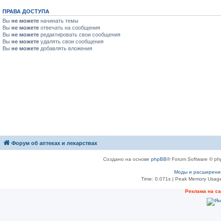
ПРАВА ДОСТУПА
Вы
не можете
начинать темы
Вы
не можете
отвечать на сообщения
Вы
не можете
редактировать свои сообщения
Вы
не можете
удалять свои сообщения
Вы
не можете
добавлять вложения
Форум об аптеках и лекарствах
Создано на основе
phpBB
® Forum Software © ph
Моды и расширени
Time: 0.071s
| Peak Memory Usage
Рeклама на с