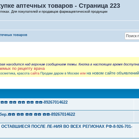
упке аптечных товаров - Страница 223
птеках. Для покупателей и продавцов фармацевтической продукции
птечных товаров
орая находится над верхним сообщением темы. Кнопка в настоящее время доступн
аемых по рецепту врача
на новом сайте объявлений
косметика, красота
сайта
Продам даром в Москве
или
 ☎️☎️ ☎️☎️ ☎️☎️ ☎️☎️-89267014622
☎️☎️ ☎️☎️ ☎️☎️ ☎️☎️ ☎️☎️-89267014622
А ОСТАВШИЕСЯ ПОСЛЕ ЛЕ-НИЯ ВО ВСЕХ РЕГИОНАХ РФ-8-926-701-