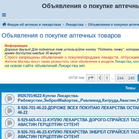
Объявления о покупке аптечны
Форум об аптеках и лекарствах
Лекарства
Объявления о покупке аптеч
Объявления о покупке аптечных товаров
Информация
Дорогие друзья! Для поднятия тем используйте кнопку "Поднять тему", котора
время доступна каждые 30 минут
Строго запрещены объявления о покупке\продаже лекарств, отпускае
Жители Москвы могут также разместить своё объявление в разделе
Лекарства, кос
на новом сайте объявлений Лекарства.win
Страница
246
из
429
1
244
245
Пред.
10718 тем
…
Темы
89267014622-Куплю Лекарства-
Рибомустин,ЭнбрелМайортик,,Ревлимид,Китруда,Авастин,
8-926-701-46-22-ДОРОЖЕ ВСЕХ ПОКУПАЮ ЛЕКАРСТВА ОСТА
46-22
8-929-665-43-11-КУПЛЮ ЛЕКАРСТВА ДОРОГО-СПРАЙСЕЛ Т
АВАСТИН ГЕРЦЕПТИН СУТЕНТ
8-926-701-46-22-КУПЛЮ ЛЕКАРСТВА ЭНБРЕЛ СПРАЙСЕЛ Т
АВАСТИН ГЕРЦЕПТИН СУТЕНТ