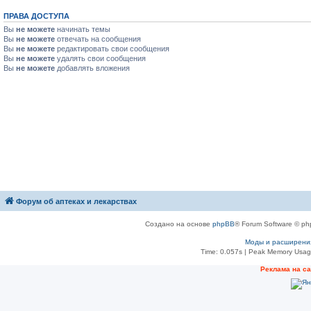
ПРАВА ДОСТУПА
Вы
не можете
начинать темы
Вы
не можете
отвечать на сообщения
Вы
не можете
редактировать свои сообщения
Вы
не можете
удалять свои сообщения
Вы
не можете
добавлять вложения
Форум об аптеках и лекарствах
Создано на основе
phpBB
® Forum Software © ph
Моды и расширени
Time: 0.057s
| Peak Memory Usage
Рeклама на с