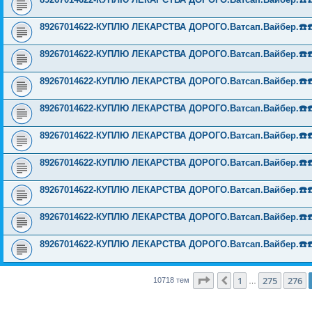
89267014622-КУПЛЮ ЛЕКАРСТВА ДОРОГО.Ватсап.Вайбер.☎️☎️ ☎️
89267014622-КУПЛЮ ЛЕКАРСТВА ДОРОГО.Ватсап.Вайбер.☎️☎️ ☎️
89267014622-КУПЛЮ ЛЕКАРСТВА ДОРОГО.Ватсап.Вайбер.☎️☎️ ☎️
89267014622-КУПЛЮ ЛЕКАРСТВА ДОРОГО.Ватсап.Вайбер.☎️☎️ ☎️
89267014622-КУПЛЮ ЛЕКАРСТВА ДОРОГО.Ватсап.Вайбер.☎️☎️ ☎️
89267014622-КУПЛЮ ЛЕКАРСТВА ДОРОГО.Ватсап.Вайбер.☎️☎️ ☎️
89267014622-КУПЛЮ ЛЕКАРСТВА ДОРОГО.Ватсап.Вайбер.☎️☎️ ☎️
89267014622-КУПЛЮ ЛЕКАРСТВА ДОРОГО.Ватсап.Вайбер.☎️☎️ ☎️
89267014622-КУПЛЮ ЛЕКАРСТВА ДОРОГО.Ватсап.Вайбер.☎️☎️ ☎️
Страница
277
из
429
1
275
276
Пред.
10718 тем
…