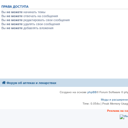
ПРАВА ДОСТУПА
Вы
не можете
начинать темы
Вы
не можете
отвечать на сообщения
Вы
не можете
редактировать свои сообщения
Вы
не можете
удалять свои сообщения
Вы
не можете
добавлять вложения
Форум об аптеках и лекарствах
Создано на основе
phpBB
® Forum Software © ph
Моды и расширени
Time: 0.054s
| Peak Memory Usage
Рeклама на с