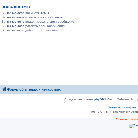
ПРАВА ДОСТУПА
Вы
не можете
начинать темы
Вы
не можете
отвечать на сообщения
Вы
не можете
редактировать свои сообщения
Вы
не можете
удалять свои сообщения
Вы
не можете
добавлять вложения
Форум об аптеках и лекарствах
Создано на основе
phpBB
® Forum Software © ph
Моды и расширени
Time: 0.077s
| Peak Memory Usage
Рeклама на с