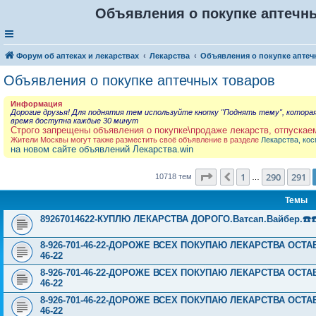
Объявления о покупке аптечны
Форум об аптеках и лекарствах
Лекарства
Объявления о покупке аптеч
Объявления о покупке аптечных товаров
Информация
Дорогие друзья! Для поднятия тем используйте кнопку "Поднять тему", котора
время доступна каждые 30 минут
Строго запрещены объявления о покупке\продаже лекарств, отпускае
Жители Москвы могут также разместить своё объявление в разделе
Лекарства, кос
на новом сайте объявлений Лекарства.win
Страница
292
из
429
1
290
291
Пред.
10718 тем
…
Темы
89267014622-КУПЛЮ ЛЕКАРСТВА ДОРОГО.Ватсап.Вайбер.☎️☎️ ☎️
8-926-701-46-22-ДОРОЖЕ ВСЕХ ПОКУПАЮ ЛЕКАРСТВА ОСТА
46-22
8-926-701-46-22-ДОРОЖЕ ВСЕХ ПОКУПАЮ ЛЕКАРСТВА ОСТА
46-22
8-926-701-46-22-ДОРОЖЕ ВСЕХ ПОКУПАЮ ЛЕКАРСТВА ОСТА
46-22