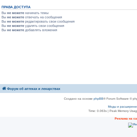
ПРАВА ДОСТУПА
Вы
не можете
начинать темы
Вы
не можете
отвечать на сообщения
Вы
не можете
редактировать свои сообщения
Вы
не можете
удалять свои сообщения
Вы
не можете
добавлять вложения
Форум об аптеках и лекарствах
Создано на основе
phpBB
® Forum Software © ph
Моды и расширени
Time: 0.063s
| Peak Memory Usage
Рeклама на с