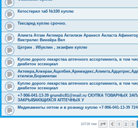
Кетостерил таб №100 куплю
Тексаред куплю срочно.
Алимта Атгам Актемра Актилизе Аранесп Акласта Афинит
Виктрелис Викейра Вел
Цетрин . Ибуклин , экзифин куплю
Куплю дорого лекарства аптечного ассортимента, в том чи
диабетон эссенциал
Актемра,Алкеран,Ацелбия,Аримидекс,Алимта,Адцетрис,Ад
ктилизе,Борамилан
Куплю дорого лекарства аптечного ассортимента, в том чи
диабетон эссенциал
+7-906-041-13-39
grundic81@mail.ru
СКУПКА ТОВАРНЫХ ЗАП
ЗАКРЫВАЮЩИХСЯ АПТЕЧНЫХ У
Медикаменты оптом и в розницу куплю +7-906-041-13-39
72
Страница
4
из
4
1
2
3
Пред.
10718 тем