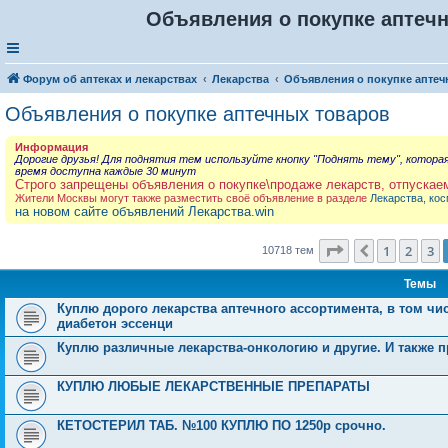
Объявления о покупке аптечн
Форум об аптеках и лекарствах
Лекарства
Объявления о покупке аптеч
Объявления о покупке аптечных товаров
Информация
Дорогие друзья! Для поднятия тем используйте кнопку "Поднять тему", котора
время доступна каждые 30 минут
Строго запрещены объявления о покупке\продаже лекарств, отпускае
Жители Москвы могут также разместить своё объявление в разделе
Лекарства, кос
на новом сайте объявлений Лекарства.win
Страница
4
из
4
1
2
3
Пред.
10718 тем
Темы
Куплю дорого лекарства аптечного ассортимента, в том чи
диабетон эссенци
Куплю различные лекарства-онкологию и другие. И также 
КУПЛЮ ЛЮБЫЕ ЛЕКАРСТВЕННЫЕ ПРЕПАРАТЫ
КЕТОСТЕРИЛ ТАБ. №100 КУПЛЮ ПО 1250р срочно.