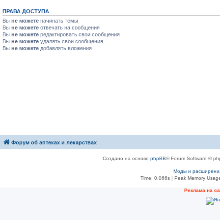
ПРАВА ДОСТУПА
Вы
не можете
начинать темы
Вы
не можете
отвечать на сообщения
Вы
не можете
редактировать свои сообщения
Вы
не можете
удалять свои сообщения
Вы
не можете
добавлять вложения
Форум об аптеках и лекарствах
Создано на основе
phpBB
® Forum Software © ph
Моды и расширени
Time: 0.066s
| Peak Memory Usage
Рeклама на с