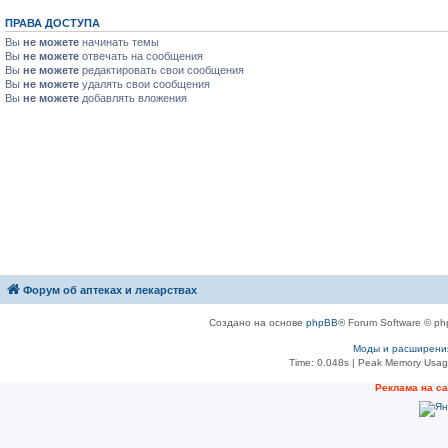
ПРАВА ДОСТУПА
Вы
не можете
начинать темы
Вы
не можете
отвечать на сообщения
Вы
не можете
редактировать свои сообщения
Вы
не можете
удалять свои сообщения
Вы
не можете
добавлять вложения
Форум об аптеках и лекарствах
Создано на основе
phpBB
® Forum Software © ph
Моды и расширени
Time: 0.048s
| Peak Memory Usage
Рeклама на с