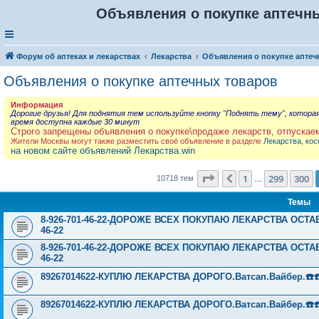
Объявления о покупке аптечны
Форум об аптеках и лекарствах
Лекарства
Объявления о покупке аптеч
Объявления о покупке аптечных товаров
Информация
Дорогие друзья! Для поднятия тем используйте кнопку "Поднять тему", котора
время доступна каждые 30 минут
Строго запрещены объявления о покупке\продаже лекарств, отпускае
Жители Москвы могут также разместить своё объявление в разделе
Лекарства, кос
на новом сайте объявлений Лекарства.win
Страница
301
из
429
1
299
300
Пред.
10718 тем
…
Темы
8-926-701-46-22-ДОРОЖЕ ВСЕХ ПОКУПАЮ ЛЕКАРСТВА ОСТА
46-22
8-926-701-46-22-ДОРОЖЕ ВСЕХ ПОКУПАЮ ЛЕКАРСТВА ОСТА
46-22
89267014622-КУПЛЮ ЛЕКАРСТВА ДОРОГО.Ватсап.Вайбер.☎️☎️ ☎️
89267014622-КУПЛЮ ЛЕКАРСТВА ДОРОГО.Ватсап.Вайбер.☎️☎️ ☎️