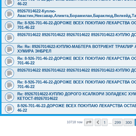
46-22
89267014622-Куплю-
Авастин,Нексавар,Алимта,Борамилан,Бараклюд,Велкейд,Та
Re: 8-926-701-46-22-ДОРОЖЕ ВСЕХ ПОКУПАЮ ЛЕКАРСТВА 
701-46-22
89267014622 89267014622 89267014622 89267014622-КУПЛЮ
Re: Re: 89267014622-КУПЛЮ-МАБТЕРА ВОТРИЕНТ ТРАКЛИ
ХУМИРА ЭНБРЕЛ
Re: 8-926-701-46-22-ДОРОЖЕ ВСЕХ ПОКУПАЮ ЛЕКАРСТВА 
701-46-22
89267014622 89267014622 89267014622 89267014622-КУПЛЮ
Re: 8-926-701-46-22-ДОРОЖЕ ВСЕХ ПОКУПАЮ ЛЕКАРСТВА 
701-46-22
Re: 89267014622-КУПЛЮ ДОРОГО КСАЛКОРИ ЗОЛАДЕКС Х
КЕТОСТ-89267014622
8-926-701-46-22-ДОРОЖЕ ВСЕХ ПОКУПАЮ ЛЕКАРСТВА ОСТА
46-22
Страница
301
из
429
1
299
300
Пред.
10718 тем
…