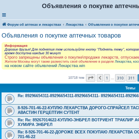
Объявления о покупке аптечны
Форум об аптеках и лекарствах
Лекарства
Объявления о покупке аптеч
Объявления о покупке аптечных товаров
Информация
Дорогие друзья! Для поднятия тем используйте кнопку "Поднять тему", котора
время доступна каждые 30 минут
Строго запрещены объявления о покупке\продаже лекарств, отпускае
Жители Москвы могут также разместить своё объявление в разделе
Лекарства, кос
на новом сайте объявлений Лекарства.win
Страница
312
из
429
1
310
311
Пред.
10718 тем
…
Темы
Re: 89296654311-89296654311-89296654311- 89296654311-8
8-926-701-46-22-КУПЛЮ ЛЕКАРСТВА ДОРОГО-СПРАЙСЕЛ Т
АВАСТИН ГЕРЦЕПТИН СУТЕНТ
Re: Re: 89267014622-КУПЛЮ-ЭНБРЕЛ ВОТРИЕНТ ТРАКЛИР
ХУМИРА ЭНБРЕЛ
Re: 8-926-701-46-22-ДОРОЖЕ ВСЕХ ПОКУПАЮ ЛЕКАРСТВА 
701-46-22