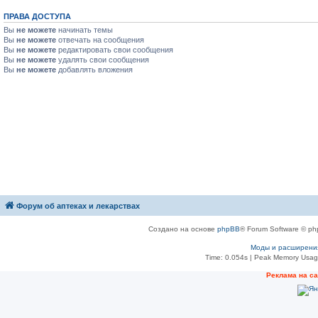
ПРАВА ДОСТУПА
Вы
не можете
начинать темы
Вы
не можете
отвечать на сообщения
Вы
не можете
редактировать свои сообщения
Вы
не можете
удалять свои сообщения
Вы
не можете
добавлять вложения
Форум об аптеках и лекарствах
Создано на основе
phpBB
® Forum Software © ph
Моды и расширени
Time: 0.054s
| Peak Memory Usage
Рeклама на с