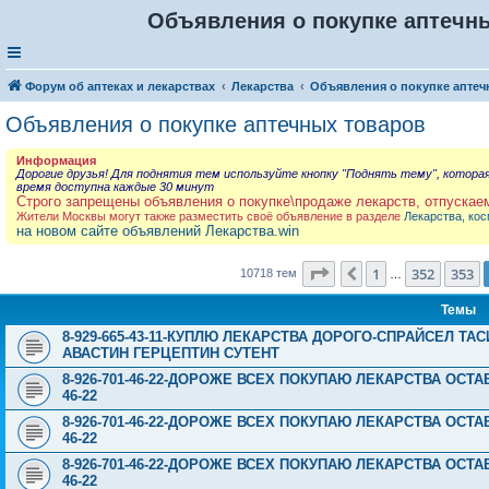
Объявления о покупке аптечны
Форум об аптеках и лекарствах
Лекарства
Объявления о покупке аптеч
Объявления о покупке аптечных товаров
Информация
Дорогие друзья! Для поднятия тем используйте кнопку "Поднять тему", котора
время доступна каждые 30 минут
Строго запрещены объявления о покупке\продаже лекарств, отпускае
Жители Москвы могут также разместить своё объявление в разделе
Лекарства, кос
на новом сайте объявлений Лекарства.win
Страница
354
из
429
1
352
353
Пред.
10718 тем
…
Темы
8-929-665-43-11-КУПЛЮ ЛЕКАРСТВА ДОРОГО-СПРАЙСЕЛ Т
АВАСТИН ГЕРЦЕПТИН СУТЕНТ
8-926-701-46-22-ДОРОЖЕ ВСЕХ ПОКУПАЮ ЛЕКАРСТВА ОСТА
46-22
8-926-701-46-22-ДОРОЖЕ ВСЕХ ПОКУПАЮ ЛЕКАРСТВА ОСТА
46-22
8-926-701-46-22-ДОРОЖЕ ВСЕХ ПОКУПАЮ ЛЕКАРСТВА ОСТА
46-22