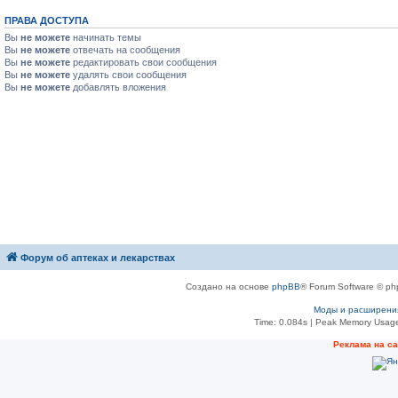
ПРАВА ДОСТУПА
Вы
не можете
начинать темы
Вы
не можете
отвечать на сообщения
Вы
не можете
редактировать свои сообщения
Вы
не можете
удалять свои сообщения
Вы
не можете
добавлять вложения
Форум об аптеках и лекарствах
Создано на основе
phpBB
® Forum Software © ph
Моды и расширени
Time: 0.084s
| Peak Memory Usage
Рeклама на с