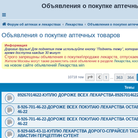
Объявления о покупке аптечны
Форум об аптеках и лекарствах
Лекарства
Объявления о покупке аптеч
Объявления о покупке аптечных товаров
Информация
Дорогие друзья! Для поднятия тем используйте кнопку "Поднять тему", котора
время доступна каждые 30 минут
Строго запрещены объявления о покупке\продаже лекарств, отпускае
Жители Москвы могут также разместить своё объявление в разделе
Лекарства, кос
на новом сайте объявлений Лекарства.win
Страница
365
из
429
1
363
364
Пред.
10718 тем
…
Темы
89267014622-КУПЛЮ ДОРОЖЕ ВСЕХ ЛЕКАРСТВА-89267014622
8-926-701-46-22-ДОРОЖЕ ВСЕХ ПОКУПАЮ ЛЕКАРСТВА ОСТА
46-22
8-926-701-46-22-ДОРОЖЕ ВСЕХ ПОКУПАЮ ЛЕКАРСТВА ОСТА
46-22
8-929-665-43-11-КУПЛЮ ЛЕКАРСТВА ДОРОГО-СПРАЙСЕЛ Т
АВАСТИН ГЕРЦЕПТИН СУТЕНТ