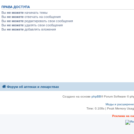
ПРАВА ДОСТУПА
Вы
не можете
начинать темы
Вы
не можете
отвечать на сообщения
Вы
не можете
редактировать свои сообщения
Вы
не можете
удалять свои сообщения
Вы
не можете
добавлять вложения
Форум об аптеках и лекарствах
Создано на основе
phpBB
® Forum Software © ph
Моды и расширени
Time: 0.108s
| Peak Memory Usage
Рeклама на с