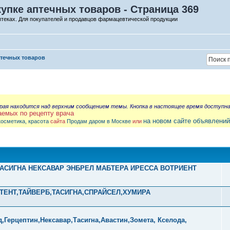
упке аптечных товаров - Страница 369
птеках. Для покупателей и продавцов фармацевтической продукции
птечных товаров
орая находится над верхним сообщением темы. Кнопка в настоящее время доступн
аемых по рецепту врача
на новом сайте объявлений
косметика, красота
сайта
Продам даром в Москве
или
Л ТАСИГНА НЕКСАВАР ЭНБРЕЛ МАБТЕРА ИРЕССА ВОТРИЕНТ
УТЕНТ,ТАЙВЕРБ,ТАСИГНА,СПРАЙСЕЛ,ХУМИРА
Герцептин,Нексавар,Тасигна,Авастин,Зомета, Кселода,