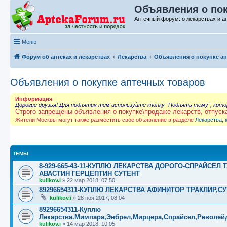
Объявления о пок
Аптечный форум: о лекарствах и а
Меню
Форум об аптеках и лекарствах
Лекарства
Объявления о покупке а
Объявления о покупке аптечных товаров
Информация
Дорогие друзья! Для поднятия тем используйте кнопку "Поднять тему", кот
Строго запрещены объявления о покупке\продаже лекарств, отпуск
Жители Москвы могут также разместить своё объявление в разделе
Лекарства, 
ТЕМЫ
8-929-665-43-11-КУПЛЮ ЛЕКАРСТВА ДОРОГО-СПРАЙСЕ
АВАСТИН ГЕРЦЕПТИН СУТЕНТ
kulikov.i
»
22 мар 2018, 07:50
89296654311-КУПЛЮ ЛЕКАРСТВА АФИНИТОР ТРАКЛИР,С
kulikov.i
»
28 ноя 2017, 08:04
89296654311-Куплю
Лекарства.Мимпара,Энбрел,Мирцера,Спрайсел,Револейд,
kulikov.i
»
14 мар 2018, 10:05