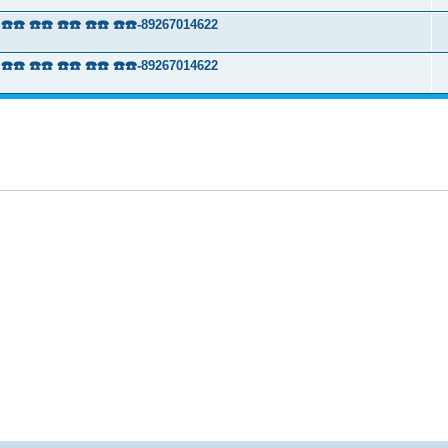
 ☎️☎️ ☎️☎️ ☎️☎️ ☎️☎️-89267014622
 ☎️☎️ ☎️☎️ ☎️☎️ ☎️☎️-89267014622