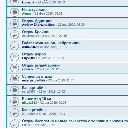
kotosok
»
24 фев 2020, 20:34
Не актуально.
Almas
»
12 фев 2020, 05:01
Отдам Адцетрис
Andrey Zheleznyakov
»
21 янв 2020, 08:30
Отдам Крайнон
Людмила1
»
08 дек 2019, 22:35
Габапентин канон, нейромидин
Alina2002
»
01 ноя 2019, 19:16
Отдам даром
Luy2008
»
23 окт 2019, 17:30
Отдам иглы-бабочки
elena.n.
»
23 окт 2019, 12:36
Сунвепра отдам
natalya.gladkih
»
23 окт 2019, 11:07
Капецитабин
ната8888
»
12 окт 2019, 13:52
Ревлимид 10 мг
niksa1313
»
02 окт 2019, 00:06
Капецитабин
ната8888
»
30 сен 2019, 04:17
Отдам бесплатно новые лекарства с хорошим сроком г
Ellle
»
11 авг 2019, 11:50