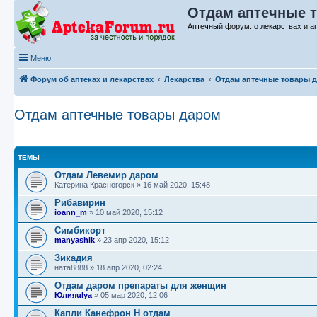
Отдам аптечные т
Аптечный форум: о лекарствах и а
Меню
Форум об аптеках и лекарствах
Лекарства
Отдам аптечные товары 
Отдам аптечные товары даром
ТЕМЫ
Отдам Левемир даром
Катерина Красногорск
»
16 май 2020, 15:48
Рибавирин
ioann_m
»
10 май 2020, 15:12
Симбикорт
manyashik
»
23 апр 2020, 15:12
Зикадия
ната8888
»
18 апр 2020, 02:24
Отдам даром препараты для женщин
Юлияulya
»
05 мар 2020, 12:06
Капли Канефрон Н отдам