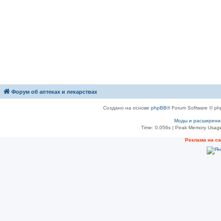
Форум об аптеках и лекарствах
Создано на основе
phpBB
® Forum Software © ph
Моды и расширени
Time: 0.056s
| Peak Memory Usage
Рeклама на с