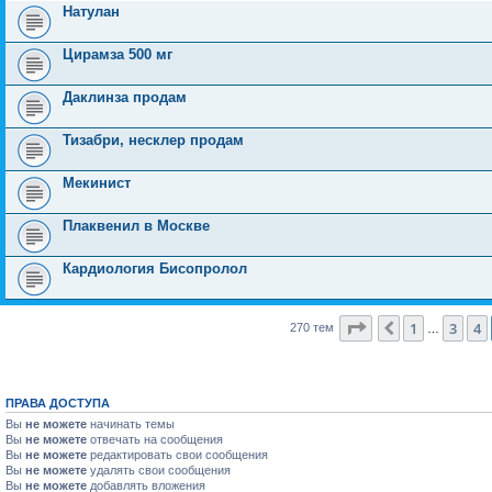
Натулан
Цирамза 500 мг
Даклинза продам
Тизабри, несклер продам
Мекинист
Плаквенил в Москве
Кардиология Бисопролол
Страница
5
из
11
1
3
4
Пред.
270 тем
…
ПРАВА ДОСТУПА
Вы
не можете
начинать темы
Вы
не можете
отвечать на сообщения
Вы
не можете
редактировать свои сообщения
Вы
не можете
удалять свои сообщения
Вы
не можете
добавлять вложения