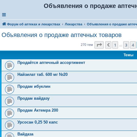
Объявления о продаже аптечн
Форум об аптеках и лекарствах
Лекарства
Объявления о продаже апте
Объявления о продаже аптечных товаров
Страница
5
из
11
1
3
4
Пред.
270 тем
…
Темы
Продаётся аптечный ассортимент
Найзилат таб. 600 мг №20
Продам ибуклин
Продам вайдазу
Продам Актемра 200
Урсосан 0,25 50 капс
Вайдаза