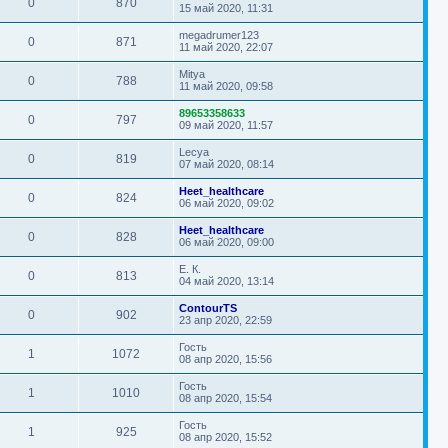
е
О
т
с
П
е
0
870
е
е
е
о
15 май 2020, 11:31
о
е
ы
в
ы
о
о
д
н
с
б
с
т
т
р
м
р
н
и
л
щ
П
megadrumer123
о
е
О
с
П
т
е
0
871
е
е
е
о
11 май 2020, 22:07
о
е
ы
в
ы
о
о
д
н
с
б
с
т
т
м
р
р
н
и
л
щ
П
Mitya
о
е
О
т
с
П
е
0
788
е
е
е
о
11 май 2020, 09:58
о
е
ы
в
о
о
ы
д
н
с
б
с
т
т
р
м
р
н
и
л
щ
П
89653358633
о
е
О
т
с
П
е
0
797
е
е
е
о
09 май 2020, 11:57
о
е
ы
в
ы
о
о
д
н
с
б
с
т
т
р
м
р
н
и
л
щ
П
Lecya
о
е
О
т
с
П
е
0
819
е
е
е
о
07 май 2020, 08:14
о
е
ы
в
ы
о
о
д
н
с
б
с
т
т
р
м
р
н
и
л
щ
П
Heet_healthcare
о
е
О
т
с
П
е
0
824
е
е
е
о
06 май 2020, 09:02
о
е
ы
в
ы
о
о
д
н
с
б
с
т
т
р
м
р
н
и
л
щ
П
Heet_healthcare
о
е
О
т
с
П
е
0
828
е
е
е
о
06 май 2020, 09:00
о
е
ы
в
ы
о
о
д
н
с
б
с
т
т
р
м
р
н
и
л
щ
П
Е. К.
о
е
О
т
с
П
е
0
813
е
е
е
о
04 май 2020, 13:14
о
е
ы
в
ы
о
о
д
н
с
б
с
т
т
р
м
р
н
и
л
щ
П
ContourTS
о
е
О
т
с
П
е
0
902
е
е
е
о
23 апр 2020, 22:59
о
е
ы
в
ы
о
о
д
н
с
б
с
т
т
р
м
р
н
и
л
щ
П
Гость
о
е
О
т
с
П
е
1
1072
е
е
е
о
08 апр 2020, 15:56
о
е
ы
в
ы
о
о
д
н
с
б
с
т
т
р
м
р
н
и
л
щ
П
Гость
о
е
О
т
с
П
е
1
1010
е
е
е
о
08 апр 2020, 15:54
о
е
ы
в
ы
о
о
д
н
с
б
с
т
т
р
м
р
н
и
л
щ
П
Гость
о
е
О
т
П
с
е
1
925
е
е
е
о
08 апр 2020, 15:52
о
е
ы
в
ы
о
о
д