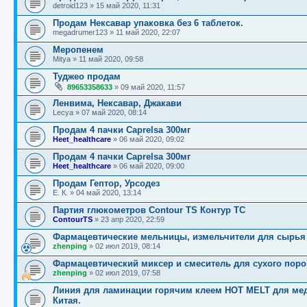
detroid123
»
15 май 2020, 11:31
Продам Нексавар упаковка без 6 таблеток.
megadrumer123
»
11 май 2020, 22:07
Меропенем
Mitya
»
11 май 2020, 09:58
Туджео продам
89653358633
»
09 май 2020, 11:57
Ленвима, Нексавар, Джакави
Lecya
»
07 май 2020, 08:14
Продам 4 пачки Caprelsa 300мг
Heet_healthcare
»
06 май 2020, 09:02
Продам 4 пачки Caprelsa 300мг
Heet_healthcare
»
06 май 2020, 09:00
Продам Гептор, Урсодез
Е. К.
»
04 май 2020, 13:14
Партия глюкометров Contour TS Контур ТС
ContourTS
»
23 апр 2020, 22:59
Фармацевтические мельницы, измельчители для сырья 
zhenping
»
02 июл 2019, 08:14
Фармацевтический миксер и смеситель для сухого поро
zhenping
»
02 июл 2019, 07:58
Линия для ламинации горячим клеем HOT MELT для мед
Китая.