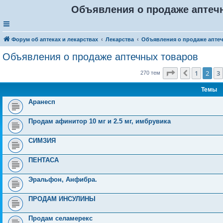
Объявления о продаже аптечн
Форум об аптеках и лекарствах
Лекарства
Объявления о продаже апте
Объявления о продаже аптечных товаров
Страница
2
и
1
2
3
Пред.
270 тем
Темы
Аранесп
Продам афинитор 10 мг и 2.5 мг, имбрувика
СИМЗИЯ
ПЕНТАСА
Эральфон, Aнфибра.
ПРОДАМ ИНСУЛИНЫ
Продам селамерекс