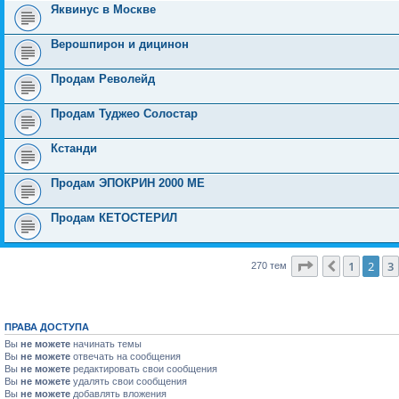
Яквинус в Москве
Верошпирон и дицинон
Продам Револейд
Продам Туджео Солостар
Кстанди
Продам ЭПОКРИН 2000 МЕ
Продам КЕТОСТЕРИЛ
Страница
2
и
1
2
3
Пред.
270 тем
ПРАВА ДОСТУПА
Вы
не можете
начинать темы
Вы
не можете
отвечать на сообщения
Вы
не можете
редактировать свои сообщения
Вы
не можете
удалять свои сообщения
Вы
не можете
добавлять вложения