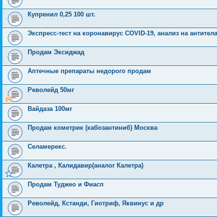
Купренил 0,25 100 шт.
Экспресс-тест на коронавирус COVID-19, анализ на антитела
Продам Эксиджад
Аптечные препараты недорого продам
Револейд 50мг
Вайдаза 100мг
Продам кометрик (кабозантиниб) Москва
Селамерекс.
Калетра , Калидавир(аналог Калетра)
Продам Туджео и Фиасп
Револейд, Кстанди, Гиотриф, Яквинус и др