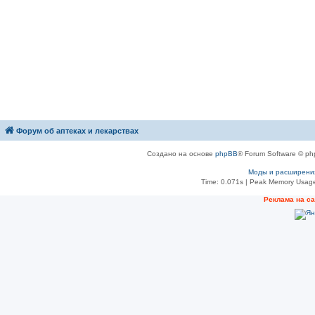
Форум об аптеках и лекарствах
Создано на основе
phpBB
® Forum Software © ph
Моды и расширени
Time: 0.071s
| Peak Memory Usage
Рeклама на с