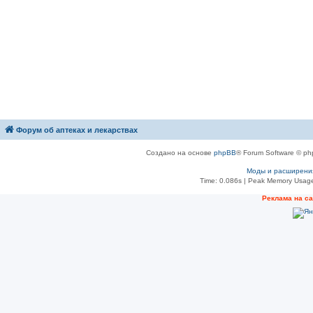
Форум об аптеках и лекарствах
Создано на основе
phpBB
® Forum Software © ph
Моды и расширени
Time: 0.086s
| Peak Memory Usage
Рeклама на с