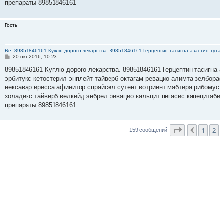
е
препараты 89851846161
Гость
Re: 89851846161 Куплю дорого лекарства. 89851846161 Герцептин тасигна авастин тут
С
20 окт 2016, 10:23
о
о
89851846161 Куплю дорого лекарства. 89851846161 Герцептин тасигна 
б
эрбитукс кетостерил энплейт тайверб октагам ревацио алимта зелбора
щ
е
нексавар иресса афинитор спрайсел сутент вотриент мабтера рибомус
н
золадекс тайверб велкейд энбрел ревацио вальцит пегасис капецитаб
и
е
препараты 89851846161
Страница
3
1
2
Пред.
159 сообщений