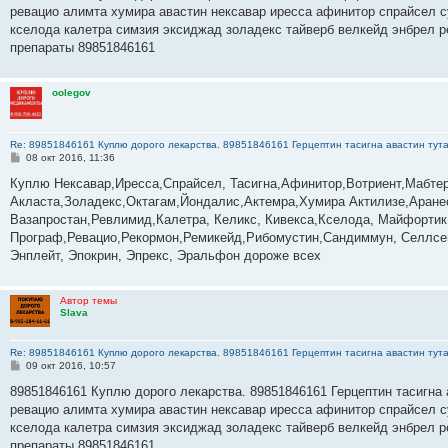
б
ревацио алимта хумира авастин нексавар иресса афинитор спрайсел с
щ
е
кселода калетра симзия эксиджад золадекс тайверб велкейд энбрел р
н
препараты 89851846161
и
е
oolegov
Re: 89851846161 Куплю дорого лекарства. 89851846161 Герцептин тасигна авастин тут
С
08 окт 2016, 11:36
о
о
­­­­­­­­­­­Куплю Нексавар,Иресса,Спрайсел, Тасигна,Афинитор,Вотриент,Ма
б
Акласта,Золадекс,Октагам,Йондалис,Актемра,Хумира Актилизе,Аране
щ
е
Вазапростан,Ревлимид,Калетра, Келикс, Кивекса,Кселода, Майфортик
н
Програф,Ревацио,Рекормон,Ремикейд,Рибомустин,Сандиммун, Селлсеп
и
е
Энплейт, Эпокрин, Эпрекс, Эральфон дороже всех
Автор темы
Slava
Re: 89851846161 Куплю дорого лекарства. 89851846161 Герцептин тасигна авастин тут
С
09 окт 2016, 10:57
о
о
89851846161 Куплю дорого лекарства. 89851846161 Герцептин тасигна 
б
ревацио алимта хумира авастин нексавар иресса афинитор спрайсел с
щ
е
кселода калетра симзия эксиджад золадекс тайверб велкейд энбрел р
н
препараты 89851846161