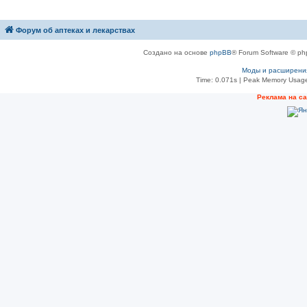
Форум об аптеках и лекарствах
Создано на основе
phpBB
® Forum Software © ph
Моды и расширени
Time: 0.071s
| Peak Memory Usage
Рeклама на с