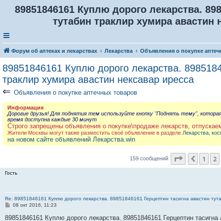
89851846161 Куплю дорого лекарства. 898
тутабин траклир хумира авастин н
Форум об аптеках и лекарствах
Лекарства
Объявления о покупке аптеч
89851846161 Куплю дорого лекарства. 8985184
траклир хумира авастин нексавар иресса
⇐
Объявления о покупке аптечных товаров
Информация
Дорогие друзья! Для поднятия тем используйте кнопку "Поднять тему", котора
время доступна каждые 30 минут
Строго запрещены объявления о покупке\продаже лекарств, отпускае
Жители Москвы могут также разместить своё объявление в разделе
Лекарства, кос
на новом сайте объявлений Лекарства.win
Страница
3
1
2
Пред.
159 сообщений
Гость
Re: 89851846161 Куплю дорого лекарства. 89851846161 Герцептин тасигна авастин тут
С
08 окт 2016, 11:23
о
о
89851846161 Куплю дорого лекарства. 89851846161 Герцептин тасигна 