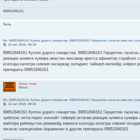
и
е
89851846161
Гость
Re: 89851846161 Куплю дорого лекарства. 89851846161 Герцептин тасигна авастин тут
С
10 окт 2016, 08:18
о
о
89851846161 Куплю дорого лекарства. 89851846161 Герцептин тасигна 
б
ревацио алимта хумира авастин нексавар иресса афинитор спрайсел с
щ
е
кселода калетра симзия эксиджад золадекс тайверб велкейд энбрел р
н
препараты 89851846161
и
е
Автор темы
Slava
Re: 89851846161 Куплю дорого лекарства. 89851846161 Герцептин тасигна авастин тут
С
12 окт 2016, 08:34
о
о
89851846161 Куплю дорого лекарства. 89851846161 Герцептин тасигна 
б
эрбитукс кетостерил энплейт тайверб октагам ревацио алимта хумира 
щ
е
мабтера рибомустин ремикейд кивекса кселода калетра симзия эксидж
н
пегасис капецитабин борамилан и другие препараты 89851846161
и
е