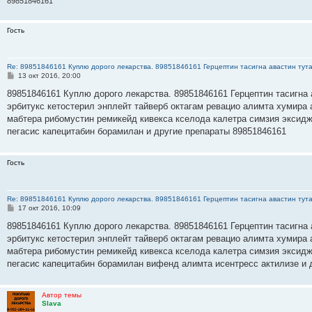
89851846161
Гость
Re: 89851846161 Куплю дорого лекарства. 89851846161 Герцептин тасигна авастин тут
С
13 окт 2016, 20:00
о
о
89851846161 Куплю дорого лекарства. 89851846161 Герцептин тасигна 
б
эрбитукс кетостерил энплейт тайверб октагам ревацио алимта хумира 
щ
е
мабтера рибомустин ремикейд кивекса кселода калетра симзия эксидж
н
пегасис капецитабин борамилан и другие препараты 89851846161
и
е
Гость
Re: 89851846161 Куплю дорого лекарства. 89851846161 Герцептин тасигна авастин тут
С
17 окт 2016, 10:09
о
о
89851846161 Куплю дорого лекарства. 89851846161 Герцептин тасигна 
б
эрбитукс кетостерил энплейт тайверб октагам ревацио алимта хумира 
щ
е
мабтера рибомустин ремикейд кивекса кселода калетра симзия эксидж
н
пегасис капецитабин борамилан вифенд алимта исентресс актилизе и 
и
е
Автор темы
Slava