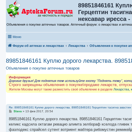
89851846161 Купл
Герцептин тасигна
нексавар иресса -
Объявления о покупке аптечных товаров. Аптечный форум: о лекарствах и аптека
Меню
Форум об аптеках и лекарствах
Лекарства
Объявления о покупке а
89851846161 Куплю дорого лекарства. 898518
Объявления о покупке аптечных товаров
Информация
Дорогие друзья! Для поднятия тем используйте кнопку "Поднять тему", кот
Строго запрещены объявления о покупке\продаже лекарств, отпуск
Жители Москвы могут также разместить своё объявление в разделе
Лекарства, 
Re: 89851846161 Куплю дорого лекарства. 89851846161 Герцептин тасигна авастин 
С
Slava
»
13 фев 2017, 20:54
о
о
89851846161 Куплю дорого лекарства. 89851846161 Герцептин тасиг
б
келикс кадсила октагам ревацио алимта зелбораф кселода гливек 
щ
е
фазлодекс спрайсел сутент вотриент мабтера рибомустин ремикейд