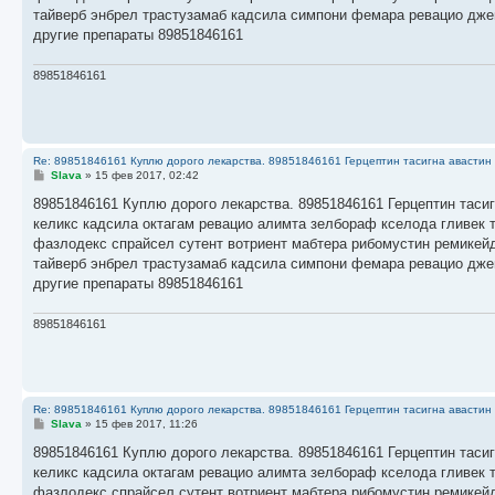
н
тайверб энбрел трастузамаб кадсила симпони фемара ревацио дже
и
е
другие препараты 89851846161
89851846161
Re: 89851846161 Куплю дорого лекарства. 89851846161 Герцептин тасигна авастин 
С
Slava
»
15 фев 2017, 02:42
о
о
89851846161 Куплю дорого лекарства. 89851846161 Герцептин тасиг
б
келикс кадсила октагам ревацио алимта зелбораф кселода гливек 
щ
е
фазлодекс спрайсел сутент вотриент мабтера рибомустин ремикейд
н
тайверб энбрел трастузамаб кадсила симпони фемара ревацио дже
и
е
другие препараты 89851846161
89851846161
Re: 89851846161 Куплю дорого лекарства. 89851846161 Герцептин тасигна авастин 
С
Slava
»
15 фев 2017, 11:26
о
о
89851846161 Куплю дорого лекарства. 89851846161 Герцептин тасиг
б
келикс кадсила октагам ревацио алимта зелбораф кселода гливек 
щ
е
фазлодекс спрайсел сутент вотриент мабтера рибомустин ремикейд