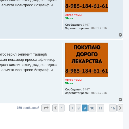
я
н алимта исентресс бозулиф и
к
н
а
Автор темы
ч
Slava
а
Сообщения:
3497
л
Зарегистрирован:
06.01.2016
у
В
е
р
н
у
етостерил энплейт тайверб
т
ь
ксан нексавар иресса афинитор
с
йдаза симзия эксиджад золадекс
я
н алимта исентресс бозулиф и
к
н
а
Автор темы
ч
Slava
а
Сообщения:
3497
л
Зарегистрирован:
06.01.2016
у
В
е
Страница
9
из
16
1
7
8
9
10
11
16
р
Пред.
Сл
159 сообщений
…
…
н
у
т
ь
с