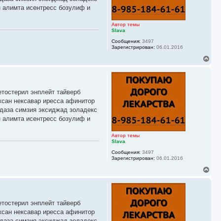
я
н алимта исентресс бозулиф и
к
н
а
Автор темы
ч
Slava
а
Сообщения:
3497
л
Зарегистрирован:
06.01.2016
у
В
е
р
н
у
етостерил энплейт тайверб
т
ь
ксан нексавар иресса афинитор
с
йдаза симзия эксиджад золадекс
я
н алимта исентресс бозулиф и
к
н
а
Автор темы
ч
Slava
а
Сообщения:
3497
л
Зарегистрирован:
06.01.2016
у
В
е
р
н
у
етостерил энплейт тайверб
т
ь
ксан нексавар иресса афинитор
с
йдаза симзия эксиджад золадекс