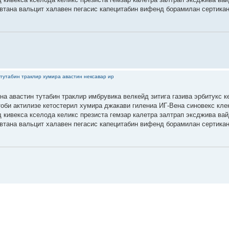
втана вальцит халавен пегасис капецитабин вифенд борамилан сертика
тутабин траклир хумира авастин нексавар ир
на авастин тутабин траклир имбрувика велкейд зитига газива эрбитукс к
тоби актилизе кетостерил хумира джакави гилениа ИГ-Вена синовекс кле
 кивекса кселода келикс презиста гемзар калетра залтрап эксджива ва
втана вальцит халавен пегасис капецитабин вифенд борамилан сертика