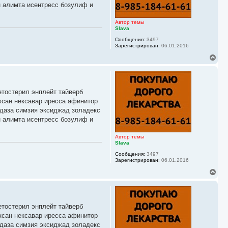
н алимта исентресс бозулиф и
Автор темы
Slava
Сообщения:
3497
Зарегистрирован:
06.01.2016
В
е
р
н
у
етостерил энплейт тайверб
т
ь
ксан нексавар иресса афинитор
с
йдаза симзия эксиджад золадекс
я
н алимта исентресс бозулиф и
к
н
а
Автор темы
ч
Slava
а
Сообщения:
3497
л
Зарегистрирован:
06.01.2016
у
В
е
р
н
у
етостерил энплейт тайверб
т
ь
ксан нексавар иресса афинитор
с
йдаза симзия эксиджад золадекс