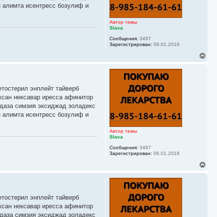
я
н алимта исентресс бозулиф и
к
н
а
Автор темы
ч
Slava
а
Сообщения:
3497
л
Зарегистрирован:
06.01.2016
у
В
е
р
н
у
етостерил энплейт тайверб
т
ь
ксан нексавар иресса афинитор
с
йдаза симзия эксиджад золадекс
я
н алимта исентресс бозулиф и
к
н
а
Автор темы
ч
Slava
а
Сообщения:
3497
л
Зарегистрирован:
06.01.2016
у
В
е
р
н
у
етостерил энплейт тайверб
т
ь
ксан нексавар иресса афинитор
с
йдаза симзия эксиджад золадекс