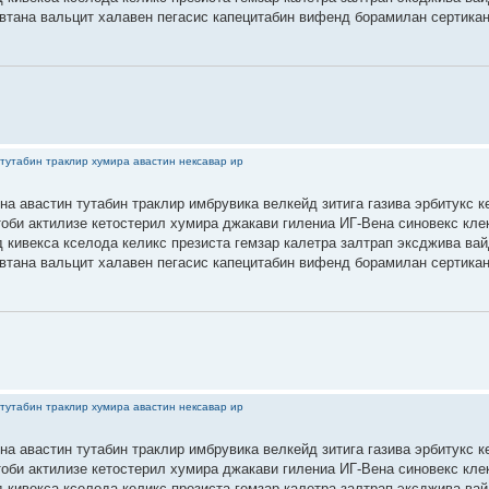
втана вальцит халавен пегасис капецитабин вифенд борамилан сертика
тутабин траклир хумира авастин нексавар ир
на авастин тутабин траклир имбрувика велкейд зитига газива эрбитукс к
тоби актилизе кетостерил хумира джакави гилениа ИГ-Вена синовекс кле
 кивекса кселода келикс презиста гемзар калетра залтрап эксджива ва
втана вальцит халавен пегасис капецитабин вифенд борамилан сертика
тутабин траклир хумира авастин нексавар ир
на авастин тутабин траклир имбрувика велкейд зитига газива эрбитукс к
тоби актилизе кетостерил хумира джакави гилениа ИГ-Вена синовекс кле
 кивекса кселода келикс презиста гемзар калетра залтрап эксджива ва