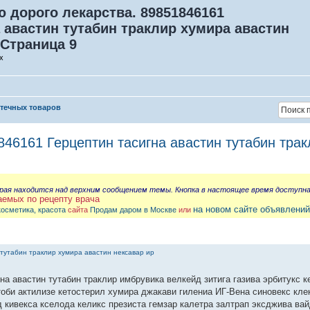
ю дорого лекарства. 89851846161
 авастин тутабин траклир хумира авастин
 Страница 9
х
птечных товаров
46161 Герцептин тасигна авастин тутабин трак
орая находится над верхним сообщением темы. Кнопка в настоящее время доступн
аемых по рецепту врача
на новом сайте объявлений
косметика, красота
сайта
Продам даром в Москве
или
тутабин траклир хумира авастин нексавар ир
на авастин тутабин траклир имбрувика велкейд зитига газива эрбитукс к
тоби актилизе кетостерил хумира джакави гилениа ИГ-Вена синовекс кле
 кивекса кселода келикс презиста гемзар калетра залтрап эксджива ва