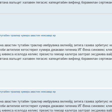
втана вальцит халавен пегасис капецитабин вифенд борамилан сертика
тутабин траклир хумира авастин нексавар ир
на авастин тутабин траклир имбрувика велкейд зитига газива эрбитукс к
тоби актилизе кетостерил хумира джакави гилениа ИГ-Вена синовекс кле
 кивекса кселода келикс презиста гемзар калетра залтрап эксджива ва
втана вальцит халавен пегасис капецитабин вифенд борамилан сертика
тутабин траклир хумира авастин нексавар ир
на авастин тутабин траклир имбрувика велкейд зитига газива эрбитукс к
тоби актилизе кетостерил хумира джакави гилениа ИГ-Вена синовекс кле
 кивекса кселода келикс презиста гемзар калетра залтрап эксджива ва