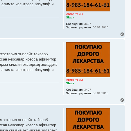
я
н алимта исентресс бозулиф и
к
н
а
Автор темы
ч
Slava
а
Сообщения:
3497
л
Зарегистрирован:
06.01.2016
у
В
е
р
н
у
етостерил энплейт тайверб
т
ь
ксан нексавар иресса афинитор
с
йдаза симзия эксиджад золадекс
я
н алимта исентресс бозулиф и
к
н
а
Автор темы
ч
Slava
а
Сообщения:
3497
л
Зарегистрирован:
06.01.2016
у
В
е
р
н
у
етостерил энплейт тайверб
т
ь
ксан нексавар иресса афинитор
с
йдаза симзия эксиджад золадекс