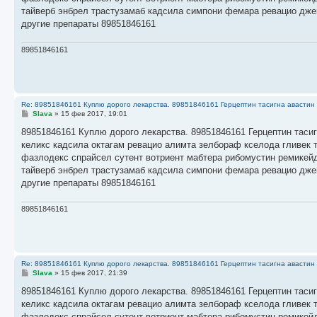
н
тайверб энбрел трастузамаб кадсила симпони фемара ревацио дже
и
е
другие препараты 89851846161
89851846161
Re: 89851846161 Куплю дорого лекарства. 89851846161 Герцептин тасигна авастин 
С
Slava
»
15 фев 2017, 19:01
о
о
89851846161 Куплю дорого лекарства. 89851846161 Герцептин тасиг
б
келикс кадсила октагам ревацио алимта зелбораф кселода гливек 
щ
е
фазлодекс спрайсел сутент вотриент мабтера рибомустин ремикейд
н
тайверб энбрел трастузамаб кадсила симпони фемара ревацио дже
и
е
другие препараты 89851846161
89851846161
Re: 89851846161 Куплю дорого лекарства. 89851846161 Герцептин тасигна авастин 
С
Slava
»
15 фев 2017, 21:39
о
о
89851846161 Куплю дорого лекарства. 89851846161 Герцептин тасиг
б
келикс кадсила октагам ревацио алимта зелбораф кселода гливек 
щ
е
фазлодекс спрайсел сутент вотриент мабтера рибомустин ремикейд