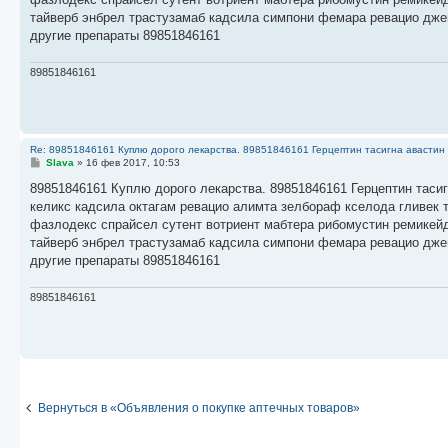
н
тайверб энбрел трастузамаб кадсила симпони фемара ревацио дже
и
е
другие препараты 89851846161
89851846161
Re: 89851846161 Куплю дорого лекарства. 89851846161 Герцептин тасигна авастин 
С
Slava
»
16 фев 2017, 10:53
о
о
89851846161 Куплю дорого лекарства. 89851846161 Герцептин тасиг
б
келикс кадсила октагам ревацио алимта зелбораф кселода гливек 
щ
е
фазлодекс спрайсел сутент вотриент мабтера рибомустин ремикейд
н
тайверб энбрел трастузамаб кадсила симпони фемара ревацио дже
и
е
другие препараты 89851846161
89851846161
Вернуться в «Объявления о покупке аптечных товаров»