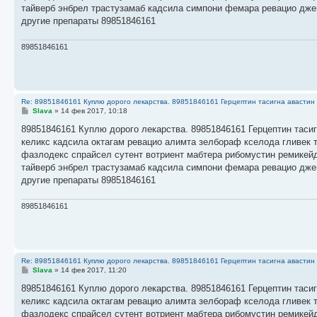
н
тайверб энбрел трастузамаб кадсила симпони фемара ревацио дже
и
е
другие препараты 89851846161
89851846161
Re: 89851846161 Куплю дорого лекарства. 89851846161 Герцептин тасигна авастин 
С
Slava
»
14 фев 2017, 10:18
о
о
89851846161 Куплю дорого лекарства. 89851846161 Герцептин тасиг
б
келикс кадсила октагам ревацио алимта зелбораф кселода гливек 
щ
е
фазлодекс спрайсел сутент вотриент мабтера рибомустин ремикейд
н
тайверб энбрел трастузамаб кадсила симпони фемара ревацио дже
и
е
другие препараты 89851846161
89851846161
Re: 89851846161 Куплю дорого лекарства. 89851846161 Герцептин тасигна авастин 
С
Slava
»
14 фев 2017, 11:20
о
о
89851846161 Куплю дорого лекарства. 89851846161 Герцептин тасиг
б
келикс кадсила октагам ревацио алимта зелбораф кселода гливек 
щ
е
фазлодекс спрайсел сутент вотриент мабтера рибомустин ремикейд