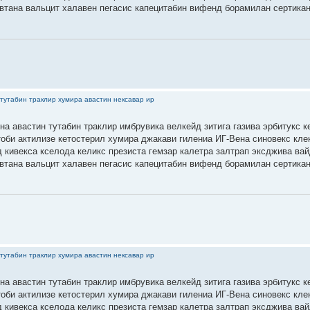
втана вальцит халавен пегасис капецитабин вифенд борамилан сертика
тутабин траклир хумира авастин нексавар ир
на авастин тутабин траклир имбрувика велкейд зитига газива эрбитукс к
тоби актилизе кетостерил хумира джакави гилениа ИГ-Вена синовекс кле
 кивекса кселода келикс презиста гемзар калетра залтрап эксджива ва
втана вальцит халавен пегасис капецитабин вифенд борамилан сертика
тутабин траклир хумира авастин нексавар ир
на авастин тутабин траклир имбрувика велкейд зитига газива эрбитукс к
тоби актилизе кетостерил хумира джакави гилениа ИГ-Вена синовекс кле
 кивекса кселода келикс презиста гемзар калетра залтрап эксджива ва