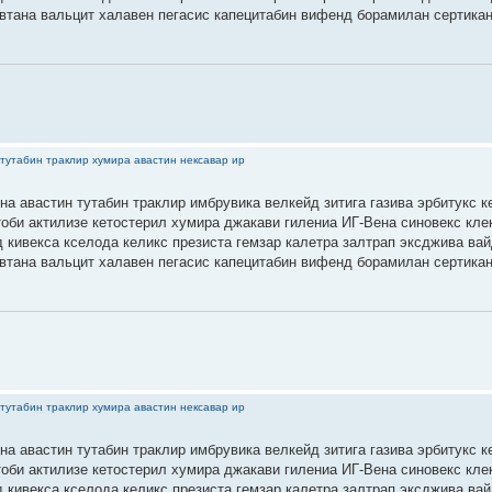
втана вальцит халавен пегасис капецитабин вифенд борамилан сертика
тутабин траклир хумира авастин нексавар ир
на авастин тутабин траклир имбрувика велкейд зитига газива эрбитукс к
тоби актилизе кетостерил хумира джакави гилениа ИГ-Вена синовекс кле
 кивекса кселода келикс презиста гемзар калетра залтрап эксджива ва
втана вальцит халавен пегасис капецитабин вифенд борамилан сертика
тутабин траклир хумира авастин нексавар ир
на авастин тутабин траклир имбрувика велкейд зитига газива эрбитукс к
тоби актилизе кетостерил хумира джакави гилениа ИГ-Вена синовекс кле
 кивекса кселода келикс презиста гемзар калетра залтрап эксджива ва