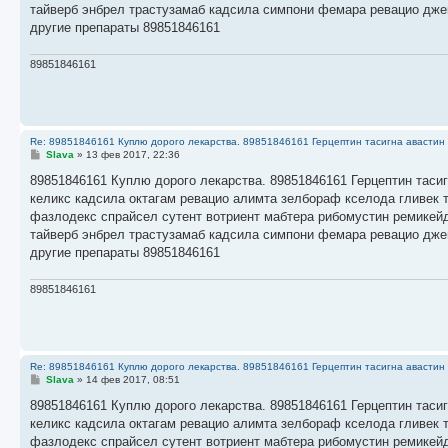
н
тайверб энбрел трастузамаб кадсила симпони фемара ревацио дже
и
е
другие препараты 89851846161
89851846161
Re: 89851846161 Куплю дорого лекарства. 89851846161 Герцептин тасигна авастин 
С
Slava
»
13 фев 2017, 22:36
о
о
89851846161 Куплю дорого лекарства. 89851846161 Герцептин тасиг
б
келикс кадсила октагам ревацио алимта зелбораф кселода гливек 
щ
е
фазлодекс спрайсел сутент вотриент мабтера рибомустин ремикейд
н
тайверб энбрел трастузамаб кадсила симпони фемара ревацио дже
и
е
другие препараты 89851846161
89851846161
Re: 89851846161 Куплю дорого лекарства. 89851846161 Герцептин тасигна авастин 
С
Slava
»
14 фев 2017, 08:51
о
о
89851846161 Куплю дорого лекарства. 89851846161 Герцептин тасиг
б
келикс кадсила октагам ревацио алимта зелбораф кселода гливек 
щ
е
фазлодекс спрайсел сутент вотриент мабтера рибомустин ремикейд