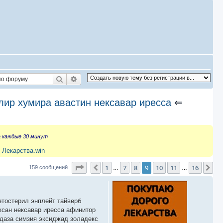
Поиск
Расширенный поиск
лир хумира авастин нексавар иресса
⇐
а каждые 30 минут
 Лекарства.win
Страница
9
из
16
1
7
8
9
10
11
16
Пред.
Сл
159 сообщений
…
…
етостерил энплейт тайверб
ксан нексавар иресса афинитор
йдаза симзия эксиджад золадекс