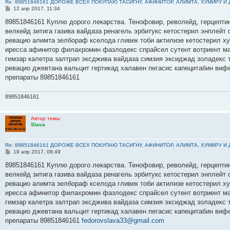
Re: 89851846161 ДОРОЖЕ ВСЕХ ПОКУПАЮ ТАСИГНУ, АФИНИТОР, АЛИМТА, ХУМИРУ И
С
12 апр 2017, 11:34
о
о
89851846161 Куплю дорого лекарства. Тенофовир, револейд, герцептин
б
велкейд зитига газива вайдаза ренагель эрбитукс кетостерил энплейт
щ
е
ревацио алимта зелбораф кселода гливек тоби актилизе кетостерил х
н
иресса афинитор филахромин фазлодекс спрайсел сутент вотриент ма
и
е
гемзар калетра залтрап эксджива вайдаза симзия эксиджад золадекс
ревацио джевтана вальцит гертикад халавен пегасис капецитабин виф
препараты 89851846161
89851846161
Автор темы
Slava
Re: 89851846161 ДОРОЖЕ ВСЕХ ПОКУПАЮ ТАСИГНУ, АФИНИТОР, АЛИМТА, ХУМИРУ И
С
19 апр 2017, 08:49
о
о
89851846161 Куплю дорого лекарства. Тенофовир, револейд, герцептин
б
велкейд зитига газива вайдаза ренагель эрбитукс кетостерил энплейт
щ
е
ревацио алимта зелбораф кселода гливек тоби актилизе кетостерил х
н
иресса афинитор филахромин фазлодекс спрайсел сутент вотриент ма
и
е
гемзар калетра залтрап эксджива вайдаза симзия эксиджад золадекс
ревацио джевтана вальцит гертикад халавен пегасис капецитабин виф
препараты 89851846161
fedorovslava33@gmail.com