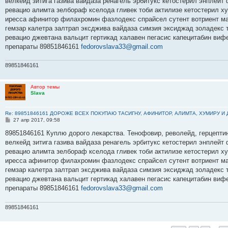
велкейд зитига газива вайдаза ренагель эрбитукс кетостерил энплейт
щ
е
ревацио алимта зелбораф кселода гливек тоби актилизе кетостерил х
н
иресса афинитор филахромин фазлодекс спрайсел сутент вотриент ма
и
е
гемзар калетра залтрап эксджива вайдаза симзия эксиджад золадекс
ревацио джевтана вальцит гертикад халавен пегасис капецитабин виф
препараты 89851846161
fedorovslava33@gmail.com
89851846161
Автор темы
Slava
Re: 89851846161 ДОРОЖЕ ВСЕХ ПОКУПАЮ ТАСИГНУ, АФИНИТОР, АЛИМТА, ХУМИРУ И
С
27 апр 2017, 09:58
о
о
89851846161 Куплю дорого лекарства. Тенофовир, револейд, герцептин
б
велкейд зитига газива вайдаза ренагель эрбитукс кетостерил энплейт
щ
е
ревацио алимта зелбораф кселода гливек тоби актилизе кетостерил х
н
иресса афинитор филахромин фазлодекс спрайсел сутент вотриент ма
и
е
гемзар калетра залтрап эксджива вайдаза симзия эксиджад золадекс
ревацио джевтана вальцит гертикад халавен пегасис капецитабин виф
препараты 89851846161
fedorovslava33@gmail.com
89851846161