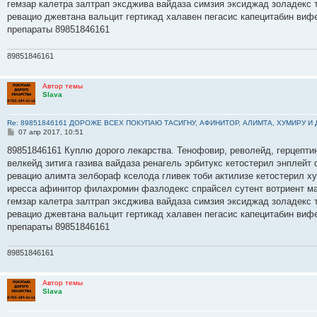
е
гемзар калетра залтрап эксджива вайдаза симзия эксиджад золадекс
ревацио джевтана вальцит гертикад халавен пегасис капецитабин виф
препараты 89851846161
89851846161
Автор темы
Slava
Re: 89851846161 ДОРОЖЕ ВСЕХ ПОКУПАЮ ТАСИГНУ, АФИНИТОР, АЛИМТА, ХУМИРУ И
С
07 апр 2017, 10:51
о
о
89851846161 Куплю дорого лекарства. Тенофовир, револейд, герцептин
б
велкейд зитига газива вайдаза ренагель эрбитукс кетостерил энплейт
щ
е
ревацио алимта зелбораф кселода гливек тоби актилизе кетостерил х
н
иресса афинитор филахромин фазлодекс спрайсел сутент вотриент ма
и
е
гемзар калетра залтрап эксджива вайдаза симзия эксиджад золадекс
ревацио джевтана вальцит гертикад халавен пегасис капецитабин виф
препараты 89851846161
89851846161
Автор темы
Slava