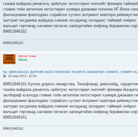
б
газива вайдаза ренагель эрбитукс кетостерил энплейт фемара тайвер
щ
е
гливек тоби актилизе кетостерил хумира джакави гилениа ИГ-Вена си
н
филахромин фазлодекс спрайсел сутент вотриент мабтера рибомустин 
и
е
залтрап эксджива вайдаза симзия эксиджад золадекс тайверб энбрел
вальцит гертикад халавен пегасис капецитабин вифенд борамилан сер
89851846161
89851846161
Автор темы
Slava
Re: 89851846161 ДОРОЖЕ ВСЕХ ПОКУПАЮ ТАСИГНУ, АФИНИТОР, АЛИМТА, ХУМИРУ И
С
29 мар 2017, 11:04
о
о
89851846161 Куплю дорого лекарства. Тенофовир, револейд, герцептин
б
газива вайдаза ренагель эрбитукс кетостерил энплейт фемара йондел
щ
е
зелбораф кселода гливек тоби актилизе кетостерил хумира джакави г
н
филахромин фазлодекс спрайсел сутент вотриент мабтера рибомустин 
и
е
залтрап эксджива вайдаза симзия эксиджад золадекс тайверб энбрел
вальцит гертикад халавен пегасис капецитабин вифенд борамилан сер
89851846161
89851846161