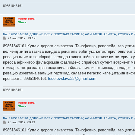
89851846161
Автор темы
Slava
Re: 89851846161 ДОРОЖЕ ВСЕХ ПОКУПАЮ ТАСИГНУ, АФИНИТОР, АЛИМТА, ХУМИРУ И
С
24 апр 2017, 13:19
о
о
89851846161 Куплю дорого лекарства. Тенофовир, револейд, герцептин
б
велкейд зитига газива вайдаза ренагель эрбитукс кетостерил энплейт
щ
е
ревацио алимта зелбораф кселода гливек тоби актилизе кетостерил х
н
иресса афинитор филахромин фазлодекс спрайсел сутент вотриент ма
и
е
гемзар калетра залтрап эксджива вайдаза симзия эксиджад золадекс
ревацио джевтана вальцит гертикад халавен пегасис капецитабин виф
препараты 89851846161
fedorovslava33@gmail.com
89851846161
Автор темы
Slava
Re: 89851846161 ДОРОЖЕ ВСЕХ ПОКУПАЮ ТАСИГНУ, АФИНИТОР, АЛИМТА, ХУМИРУ И
С
25 апр 2017, 09:21
о
о
89851846161 Куплю дорого лекарства. Тенофовир, револейд, герцептин
б