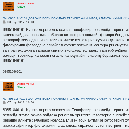
Автор темы
Slava
Re: 89851846161 ДОРОЖЕ ВСЕХ ПОКУПАЮ ТАСИГНУ, АФИНИТОР, АЛИМТА, ХУМИРУ И
С
03 апр 2017, 12:18
о
о
89851846161 Куплю дорого лекарства. Тенофовир, револейд, герцептин
б
газива вайдаза ренагель эрбитукс кетостерил энплейт фемара йондел
щ
е
зелбораф кселода гливек тоби актилизе кетостерил хумира джакави г
н
филахромин фазлодекс спрайсел сутент вотриент мабтера рибомустин 
и
е
залтрап эксджива вайдаза симзия эксиджад золадекс тайверб энбрел
вальцит гертикад халавен пегасис капецитабин вифенд борамилан сер
89851846161
89851846161
Автор темы
Slava
Re: 89851846161 ДОРОЖЕ ВСЕХ ПОКУПАЮ ТАСИГНУ, АФИНИТОР, АЛИМТА, ХУМИРУ И
С
07 апр 2017, 10:50
о
о
89851846161 Куплю дорого лекарства. Тенофовир, револейд, герцептин
б
велкейд зитига газива вайдаза ренагель эрбитукс кетостерил энплейт
щ
е
ревацио алимта зелбораф кселода гливек тоби актилизе кетостерил х
н
иресса афинитор филахромин фазлодекс спрайсел сутент вотриент ма
и