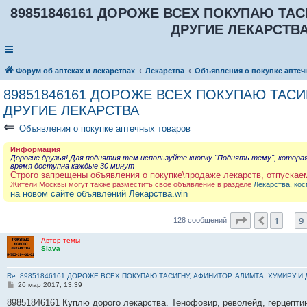
89851846161 ДОРОЖЕ ВСЕХ ПОКУПАЮ ТАС
ДРУГИЕ ЛЕКАРСТВА 
Форум об аптеках и лекарствах
Лекарства
Объявления о покупке аптеч
89851846161 ДОРОЖЕ ВСЕХ ПОКУПАЮ ТАСИГ
ДРУГИЕ ЛЕКАРСТВА
⇐
Объявления о покупке аптечных товаров
Информация
Дорогие друзья! Для поднятия тем используйте кнопку "Поднять тему", котора
время доступна каждые 30 минут
Строго запрещены объявления о покупке\продаже лекарств, отпускае
Жители Москвы могут также разместить своё объявление в разделе
Лекарства, кос
на новом сайте объявлений Лекарства.win
Страница
12
1
9
Пред.
128 сообщений
…
Автор темы
Slava
Re: 89851846161 ДОРОЖЕ ВСЕХ ПОКУПАЮ ТАСИГНУ, АФИНИТОР, АЛИМТА, ХУМИРУ И
С
26 мар 2017, 13:39
о
о
89851846161 Куплю дорого лекарства. Тенофовир, револейд, герцептин