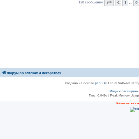
Страница
12
1
9
Пред.
128 сообщений
…
Форум об аптеках и лекарствах
Создано на основе
phpBB
® Forum Software © ph
Моды и расширени
Time: 0.049s
| Peak Memory Usage
Рeклама на с