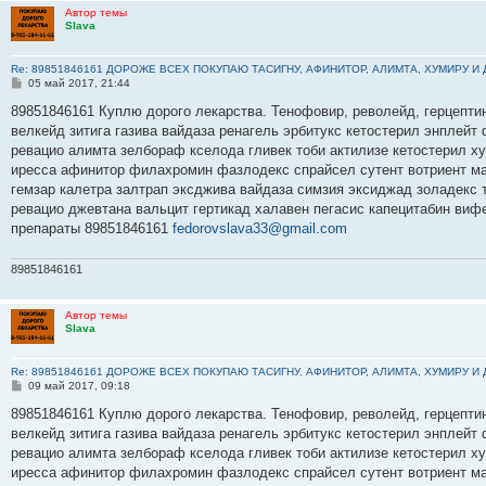
Автор темы
Slava
Re: 89851846161 ДОРОЖЕ ВСЕХ ПОКУПАЮ ТАСИГНУ, АФИНИТОР, АЛИМТА, ХУМИРУ И
С
05 май 2017, 21:44
о
о
89851846161 Куплю дорого лекарства. Тенофовир, револейд, герцептин
б
велкейд зитига газива вайдаза ренагель эрбитукс кетостерил энплейт
щ
е
ревацио алимта зелбораф кселода гливек тоби актилизе кетостерил х
н
иресса афинитор филахромин фазлодекс спрайсел сутент вотриент ма
и
е
гемзар калетра залтрап эксджива вайдаза симзия эксиджад золадекс
ревацио джевтана вальцит гертикад халавен пегасис капецитабин виф
препараты 89851846161
fedorovslava33@gmail.com
89851846161
Автор темы
Slava
Re: 89851846161 ДОРОЖЕ ВСЕХ ПОКУПАЮ ТАСИГНУ, АФИНИТОР, АЛИМТА, ХУМИРУ И
С
09 май 2017, 09:18
о
о
89851846161 Куплю дорого лекарства. Тенофовир, револейд, герцептин
б
велкейд зитига газива вайдаза ренагель эрбитукс кетостерил энплейт
щ
е
ревацио алимта зелбораф кселода гливек тоби актилизе кетостерил х
н
иресса афинитор филахромин фазлодекс спрайсел сутент вотриент ма
и