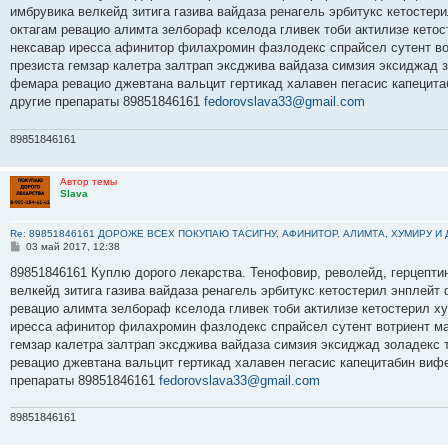
б
имбрувика велкейд зитига газива вайдаза ренагель эрбитукс кетостер
щ
е
октагам ревацио алимта зелбораф кселода гливек тоби актилизе кето
н
нексавар иресса афинитор филахромин фазлодекс спрайсел сутент во
и
е
презиста гемзар калетра залтрап эксджива вайдаза симзия эксиджад 
фемара ревацио джевтана вальцит гертикад халавен пегасис капецит
другие препараты 89851846161
fedorovslava33@gmail.com
89851846161
Автор темы
Slava
Re: 89851846161 ДОРОЖЕ ВСЕХ ПОКУПАЮ ТАСИГНУ, АФИНИТОР, АЛИМТА, ХУМИРУ И
С
03 май 2017, 12:38
о
о
89851846161 Куплю дорого лекарства. Тенофовир, револейд, герцептин
б
велкейд зитига газива вайдаза ренагель эрбитукс кетостерил энплейт
щ
е
ревацио алимта зелбораф кселода гливек тоби актилизе кетостерил х
н
иресса афинитор филахромин фазлодекс спрайсел сутент вотриент ма
и
е
гемзар калетра залтрап эксджива вайдаза симзия эксиджад золадекс
ревацио джевтана вальцит гертикад халавен пегасис капецитабин виф
препараты 89851846161
fedorovslava33@gmail.com
89851846161