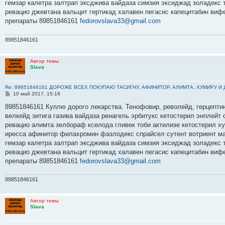
е
гемзар калетра залтрап эксджива вайдаза симзия эксиджад золадекс
ревацио джевтана вальцит гертикад халавен пегасис капецитабин виф
препараты 89851846161
fedorovslava33@gmail.com
89851846161
Автор темы
Slava
Re: 89851846161 ДОРОЖЕ ВСЕХ ПОКУПАЮ ТАСИГНУ, АФИНИТОР, АЛИМТА, ХУМИРУ И
С
10 май 2017, 15:18
о
о
89851846161 Куплю дорого лекарства. Тенофовир, револейд, герцептин
б
велкейд зитига газива вайдаза ренагель эрбитукс кетостерил энплейт
щ
е
ревацио алимта зелбораф кселода гливек тоби актилизе кетостерил х
н
иресса афинитор филахромин фазлодекс спрайсел сутент вотриент ма
и
е
гемзар калетра залтрап эксджива вайдаза симзия эксиджад золадекс
ревацио джевтана вальцит гертикад халавен пегасис капецитабин виф
препараты 89851846161
fedorovslava33@gmail.com
89851846161
Автор темы
Slava