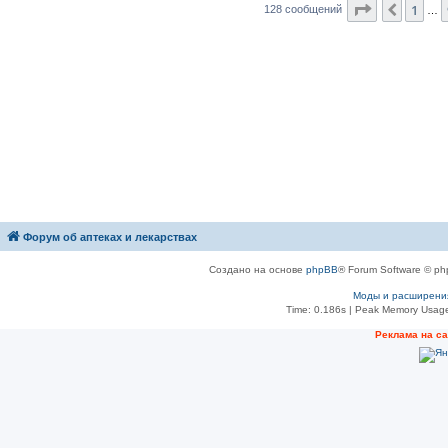
Страница
1
1
Пред.
128 сообщений
…
Форум об аптеках и лекарствах
Создано на основе
phpBB
® Forum Software © ph
Моды и расширени
Time: 0.186s
| Peak Memory Usage
Рeклама на с