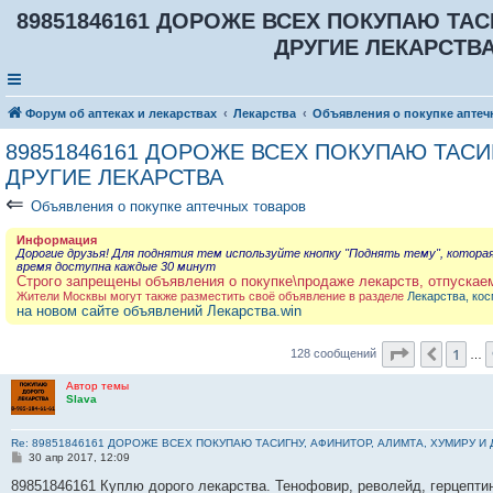
89851846161 ДОРОЖЕ ВСЕХ ПОКУПАЮ ТАС
ДРУГИЕ ЛЕКАРСТВА 
Форум об аптеках и лекарствах
Лекарства
Объявления о покупке аптеч
89851846161 ДОРОЖЕ ВСЕХ ПОКУПАЮ ТАСИГ
ДРУГИЕ ЛЕКАРСТВА
⇐
Объявления о покупке аптечных товаров
Информация
Дорогие друзья! Для поднятия тем используйте кнопку "Поднять тему", котора
время доступна каждые 30 минут
Строго запрещены объявления о покупке\продаже лекарств, отпускае
Жители Москвы могут также разместить своё объявление в разделе
Лекарства, кос
на новом сайте объявлений Лекарства.win
Страница
1
1
Пред.
128 сообщений
…
Автор темы
Slava
Re: 89851846161 ДОРОЖЕ ВСЕХ ПОКУПАЮ ТАСИГНУ, АФИНИТОР, АЛИМТА, ХУМИРУ И
С
30 апр 2017, 12:09
о
о
89851846161 Куплю дорого лекарства. Тенофовир, револейд, герцептин