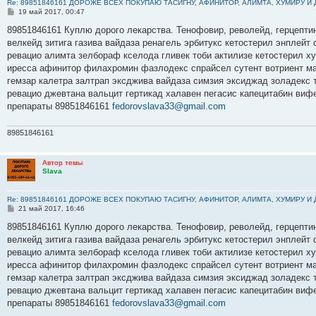
Re: 89851846161 ДОРОЖЕ ВСЕХ ПОКУПАЮ ТАСИГНУ, АФИНИТОР, АЛИМТА, ХУМИРУ И
С
19 май 2017, 00:47
о
о
89851846161 Куплю дорого лекарства. Тенофовир, револейд, герцептин
б
велкейд зитига газива вайдаза ренагель эрбитукс кетостерил энплейт
щ
е
ревацио алимта зелбораф кселода гливек тоби актилизе кетостерил х
н
иресса афинитор филахромин фазлодекс спрайсел сутент вотриент ма
и
е
гемзар калетра залтрап эксджива вайдаза симзия эксиджад золадекс
ревацио джевтана вальцит гертикад халавен пегасис капецитабин виф
препараты 89851846161
fedorovslava33@gmail.com
89851846161
Автор темы
Slava
Re: 89851846161 ДОРОЖЕ ВСЕХ ПОКУПАЮ ТАСИГНУ, АФИНИТОР, АЛИМТА, ХУМИРУ И
С
21 май 2017, 16:46
о
о
89851846161 Куплю дорого лекарства. Тенофовир, револейд, герцептин
б
велкейд зитига газива вайдаза ренагель эрбитукс кетостерил энплейт
щ
е
ревацио алимта зелбораф кселода гливек тоби актилизе кетостерил х
н
иресса афинитор филахромин фазлодекс спрайсел сутент вотриент ма
и
е
гемзар калетра залтрап эксджива вайдаза симзия эксиджад золадекс
ревацио джевтана вальцит гертикад халавен пегасис капецитабин виф
препараты 89851846161
fedorovslava33@gmail.com