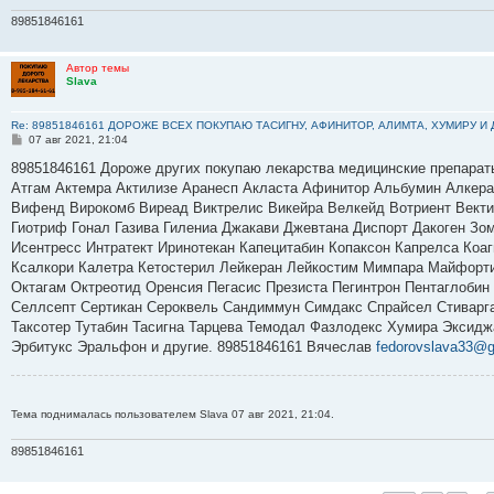
89851846161
Автор темы
Slava
Re: 89851846161 ДОРОЖЕ ВСЕХ ПОКУПАЮ ТАСИГНУ, АФИНИТОР, АЛИМТА, ХУМИРУ И
С
07 авг 2021, 21:04
о
о
89851846161 Дороже других покупаю лекарства медицинские препарат
б
Атгам Актемра Актилизе Аранесп Акласта Афинитор Альбумин Алкер
щ
е
Вифенд Вирокомб Виреад Виктрелис Викейра Велкейд Вотриент Вектиб
н
Гиотриф Гонал Газива Гилениа Джакави Джевтана Диспорт Дакоген Зо
и
е
Исентресс Интратект Иринотекан Капецитабин Копаксон Капрелса Коа
Ксалкори Калетра Кетостерил Лейкеран Лейкостим Мимпара Майфорт
Октагам Октреотид Оренсия Пегасис Презиста Пегинтрон Пентаглобин
Селлсепт Сертикан Сероквель Сандиммун Симдакс Спрайсел Стиварга
Таксотер Тутабин Тасигна Тарцева Темодал Фазлодекс Хумира Эксид
Эрбитукс Эральфон и другие. 89851846161 Вячеслав
fedorovslava33@
Тема поднималась пользователем Slava 07 авг 2021, 21:04.
89851846161