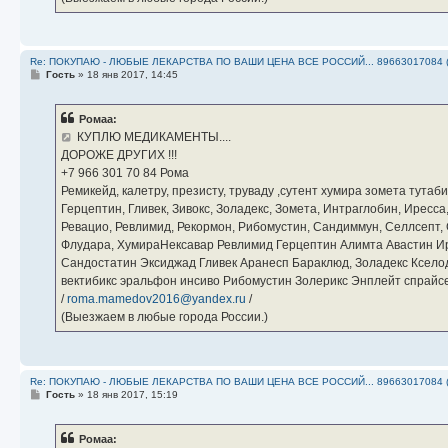
Re: ПОКУПАЮ - ЛЮБЫЕ ЛЕКАРСТВА ПО ВАШИ ЦЕНА ВСЕ РОССИЙ... 89663017084 
С
Гость
»
18 янв 2017, 14:45
о
о
б
Ромаа:
щ
е
КУПЛЮ МЕДИКАМЕНТЫ....
н
ДОРОЖЕ ДРУГИХ !!!
и
е
‪+7 966 301 70 84‬ Рома
Ремикейд, калетру, презисту, труваду ,сутент хумира зомета тута
Герцептин, Гливек, Зивокс, Золадекс, Зомета, Интраглобин, Иресс
Ревацио, Ревлимид, Рекормон, Рибомустин, Сандиммун, Селлсепт, Си
Флудара, ХумираНексавар Ревлимид Герцептин Алимта Авастин И
Сандостатин Эксиджад Гливек Аранесп Бараклюд, Золадекс Кселод
вектибикс эральфон инсиво Рибомустин Золерикс Энплейт спр
/
roma.mamedov2016@yandex.ru
/
(Выезжаем в любые города России.)
Re: ПОКУПАЮ - ЛЮБЫЕ ЛЕКАРСТВА ПО ВАШИ ЦЕНА ВСЕ РОССИЙ... 89663017084 
С
Гость
»
18 янв 2017, 15:19
о
о
б
Ромаа:
щ