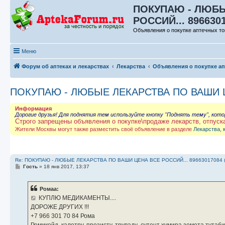
ПОКУПАЮ - ЛЮБЫ
РОССИЙ... 896630
Объявления о покупке аптечных то
Меню
Форум об аптеках и лекарствах
Лекарства
Объявления о покупке а
ПОКУПАЮ - ЛЮБЫЕ ЛЕКАРСТВА ПО ВАШИ ЦЕ
Информация
Дорогие друзья! Для поднятия тем используйте кнопку "Поднять тему", кот
Строго запрещены объявления о покупке\продаже лекарств, отпуск
Жители Москвы могут также разместить своё объявление в разделе
Лекарства, 
Re: ПОКУПАЮ - ЛЮБЫЕ ЛЕКАРСТВА ПО ВАШИ ЦЕНА ВСЕ РОССИЙ... 89663017084 
С
Гость
»
18 янв 2017, 13:37
о
о
б
Ромаа:
щ
е
КУПЛЮ МЕДИКАМЕНТЫ....
н
ДОРОЖЕ ДРУГИХ !!!
и
е
‪+7 966 301 70 84‬ Рома
Ремикейд, калетру, презисту, труваду ,сутент хумира зомета тута