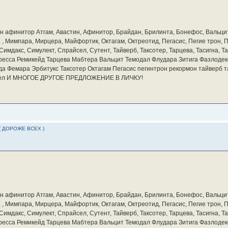
бин афинитор Атгам, Авастин, Афинитор, Брайдан, Брилинта, Бонефос, Вальцит
а, , Мимпара, Мирцера, Майфортик, Октагам, Октреотид, Пегасис, Пегие трон,
мдакс, Симулект, Спрайсел, Сутент, Тайверб, Таксотер, Тарцева, Тасигна, Та
ресса Ремикейд Тарцева Мабтера Вальцит Темодал Флудара Зитига Фазлодек
а Фемара Эрбитукс Таксотер Октагам Пегасис пегинтрон рекормон тайверб 
айсел И МНОГОЕ ДРУГОЕ ПРЕДЛОЖЕНИЕ В ЛИЧКУ!
( ДОРОЖЕ ВСЕХ )
бин афинитор Атгам, Авастин, Афинитор, Брайдан, Брилинта, Бонефос, Вальцит
а, , Мимпара, Мирцера, Майфортик, Октагам, Октреотид, Пегасис, Пегие трон,
мдакс, Симулект, Спрайсел, Сутент, Тайверб, Таксотер, Тарцева, Тасигна, Та
ресса Ремикейд Тарцева Мабтера Вальцит Темодал Флудара Зитига Фазлодек