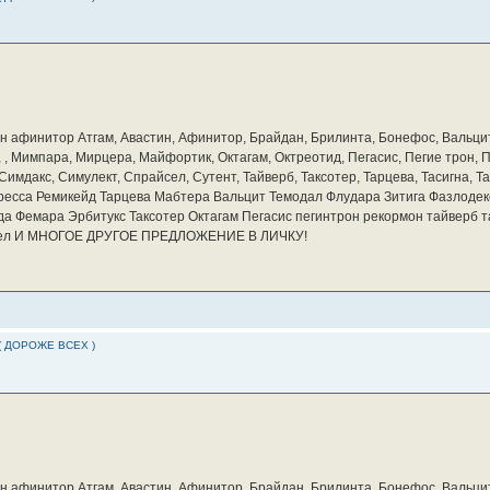
бин афинитор Атгам, Авастин, Афинитор, Брайдан, Брилинта, Бонефос, Вальцит
а, , Мимпара, Мирцера, Майфортик, Октагам, Октреотид, Пегасис, Пегие трон,
мдакс, Симулект, Спрайсел, Сутент, Тайверб, Таксотер, Тарцева, Тасигна, Та
ресса Ремикейд Тарцева Мабтера Вальцит Темодал Флудара Зитига Фазлодек
а Фемара Эрбитукс Таксотер Октагам Пегасис пегинтрон рекормон тайверб 
айсел И МНОГОЕ ДРУГОЕ ПРЕДЛОЖЕНИЕ В ЛИЧКУ!
( ДОРОЖЕ ВСЕХ )
бин афинитор Атгам, Авастин, Афинитор, Брайдан, Брилинта, Бонефос, Вальцит