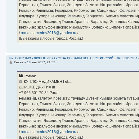
Герцептин, Гливек, Зивокс, Золадекс, Зомета, Интраглобин, Иресс
Ревацио, Ревлимид, Рекормон, Рибомустин, Сандиммун, Селлсепт, Си
Флудара, ХумираНексавар Ревлимид Герцептин Алимта Авастин И
Сандостатин Эксиджад Гливек Аранесп Бараклюд, Золадекс Кселод
вектибикс эральфон инсиво Рибомустин Золерикс Энплейт спр
/
roma.mamedov2016@yandex.ru
/
(Выезжаем в любые города России.)
Re: ПОКУПАЮ - ЛЮБЫЕ ЛЕКАРСТВА ПО ВАШИ ЦЕНА ВСЕ РОССИЙ... 89663017084 
С
Гость
»
18 янв 2017, 21:32
о
о
б
Ромаа:
щ
е
КУПЛЮ МЕДИКАМЕНТЫ....
н
ДОРОЖЕ ДРУГИХ !!!
и
е
‪+7 966 301 70 84‬ Рома
Ремикейд, калетру, презисту, труваду ,сутент хумира зомета тута
Герцептин, Гливек, Зивокс, Золадекс, Зомета, Интраглобин, Иресс
Ревацио, Ревлимид, Рекормон, Рибомустин, Сандиммун, Селлсепт, Си
Флудара, ХумираНексавар Ревлимид Герцептин Алимта Авастин И
Сандостатин Эксиджад Гливек Аранесп Бараклюд, Золадекс Кселод
вектибикс эральфон инсиво Рибомустин Золерикс Энплейт спр
/
roma.mamedov2016@yandex.ru
/
(Выезжаем в любые города России.)