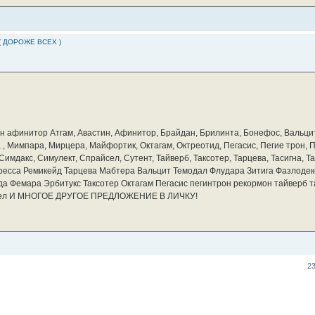
( ДОРОЖЕ ВСЕХ )
бин афинитор Атгам, Авастин, Афинитор, Брайдан, Брилинта, Бонефос, Вальцит
а, , Мимпара, Мирцера, Майфортик, Октагам, Октреотид, Пегасис, Пегие трон,
мдакс, Симулект, Спрайсел, Сутент, Тайверб, Таксотер, Тарцева, Тасигна, Та
ресса Ремикейд Тарцева Мабтера Вальцит Темодал Флудара Зитига Фазлодек
а Фемара Эрбитукс Таксотер Октагам Пегасис пегинтрон рекормон тайверб 
айсел И МНОГОЕ ДРУГОЕ ПРЕДЛОЖЕНИЕ В ЛИЧКУ!
2