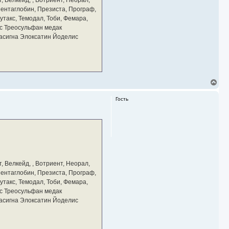
 Пентаглобин, Презиста, Програф,
утакс, Темодал, Тоби, Фемара,
с Треосульфан медак
тасигна Элоксатин Йоделис
В
е
р
Гость
н
у
т
ь
с
я
к
н
а
, Велкейд, , Вотриент, Неорал,
ч
 Пентаглобин, Презиста, Програф,
а
утакс, Темодал, Тоби, Фемара,
л
у
с Треосульфан медак
тасигна Элоксатин Йоделис