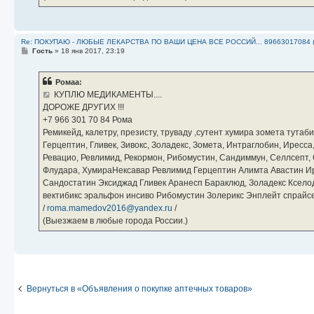
Re: ПОКУПАЮ - ЛЮБЫЕ ЛЕКАРСТВА ПО ВАШИ ЦЕНА ВСЕ РОССИЙ... 89663017084 
С
Гость
»
18 янв 2017, 23:19
о
о
б
Ромаа:
щ
е
КУПЛЮ МЕДИКАМЕНТЫ....
н
ДОРОЖЕ ДРУГИХ !!!
и
е
‪+7 966 301 70 84‬ Рома
Ремикейд, калетру, презисту, труваду ,сутент хумира зомета тута
Герцептин, Гливек, Зивокс, Золадекс, Зомета, Интраглобин, Иресс
Ревацио, Ревлимид, Рекормон, Рибомустин, Сандиммун, Селлсепт, Си
Флудара, ХумираНексавар Ревлимид Герцептин Алимта Авастин И
Сандостатин Эксиджад Гливек Аранесп Бараклюд, Золадекс Кселод
вектибикс эральфон инсиво Рибомустин Золерикс Энплейт спр
/
roma.mamedov2016@yandex.ru
/
(Выезжаем в любые города России.)
Вернуться в «Объявления о покупке аптечных товаров»