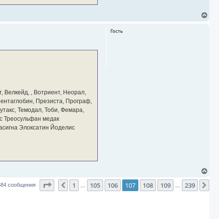
В
е
р
Гость
н
у
т
ь
с
я
к
н
а
, Велкейд, , Вотриент, Неорал,
ч
 Пентаглобин, Презиста, Програф,
а
утакс, Темодал, Тоби, Фемара,
л
у
с Треосульфан медак
тасигна Элоксатин Йоделис
В
е
Страница
107
из
239
1
105
106
107
108
109
239
р
Пред.
Сл
384 сообщения
…
…
н
у
т
ь
с