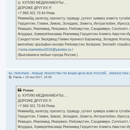
е
КУПЛЮ МЕДИКАМЕНТЫ....
н
ДОРОЖЕ ДРУГИХ !!!
и
е
‪+7 966 301 70 84‬ Рома
Ремикейд, калетру, презисту, труваду ,сутент хумира зомета тута
Герцептин, Гливек, Зивокс, Золадекс, Зомета, Интраглобин, Иресс
Ревацио, Ревлимид, Рекормон, Рибомустин, Сандиммун, Селлсепт, Си
Флудара, ХумираНексавар Ревлимид Герцептин Алимта Авастин И
Сандостатин Эксиджад Гливек Аранесп Бараклюд, Золадекс Кселод
вектибикс эральфон инсиво Рибомустин Золерикс Энплейт спр
/
roma.mamedov2016@yandex.ru
/
(Выезжаем в любые города России.)
Re: ПОКУПАЮ - ЛЮБЫЕ ЛЕКАРСТВА ПО ВАШИ ЦЕНА ВСЕ РОССИЙ... 89663017084 
С
Гость
»
18 янв 2017, 16:09
о
о
б
Ромаа:
щ
е
КУПЛЮ МЕДИКАМЕНТЫ....
н
ДОРОЖЕ ДРУГИХ !!!
и
е
‪+7 966 301 70 84‬ Рома
Ремикейд, калетру, презисту, труваду ,сутент хумира зомета тута
Герцептин, Гливек, Зивокс, Золадекс, Зомета, Интраглобин, Иресс
Ревацио, Ревлимид, Рекормон, Рибомустин, Сандиммун, Селлсепт, Си
Флудара, ХумираНексавар Ревлимид Герцептин Алимта Авастин И