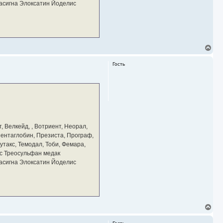
тасигна Элоксатин Йоделис
В
е
р
Гость
н
у
т
ь
с
я
к
н
а
, Велкейд, , Вотриент, Неорал,
ч
 Пентаглобин, Презиста, Програф,
а
утакс, Темодал, Тоби, Фемара,
л
у
с Треосульфан медак
тасигна Элоксатин Йоделис
В
е
р