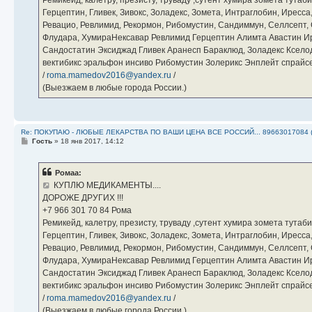
Герцептин, Гливек, Зивокс, Золадекс, Зомета, Интраглобин, Иресс
Ревацио, Ревлимид, Рекормон, Рибомустин, Сандиммун, Селлсепт, Си
Флудара, ХумираНексавар Ревлимид Герцептин Алимта Авастин И
Сандостатин Эксиджад Гливек Аранесп Бараклюд, Золадекс Кселод
вектибикс эральфон инсиво Рибомустин Золерикс Энплейт спр
/
roma.mamedov2016@yandex.ru
/
(Выезжаем в любые города России.)
Re: ПОКУПАЮ - ЛЮБЫЕ ЛЕКАРСТВА ПО ВАШИ ЦЕНА ВСЕ РОССИЙ... 89663017084 
С
Гость
»
18 янв 2017, 14:12
о
о
б
Ромаа:
щ
е
КУПЛЮ МЕДИКАМЕНТЫ....
н
ДОРОЖЕ ДРУГИХ !!!
и
е
‪+7 966 301 70 84‬ Рома
Ремикейд, калетру, презисту, труваду ,сутент хумира зомета тута
Герцептин, Гливек, Зивокс, Золадекс, Зомета, Интраглобин, Иресс
Ревацио, Ревлимид, Рекормон, Рибомустин, Сандиммун, Селлсепт, Си
Флудара, ХумираНексавар Ревлимид Герцептин Алимта Авастин И
Сандостатин Эксиджад Гливек Аранесп Бараклюд, Золадекс Кселод
вектибикс эральфон инсиво Рибомустин Золерикс Энплейт спр
/
roma.mamedov2016@yandex.ru
/
(Выезжаем в любые города России.)