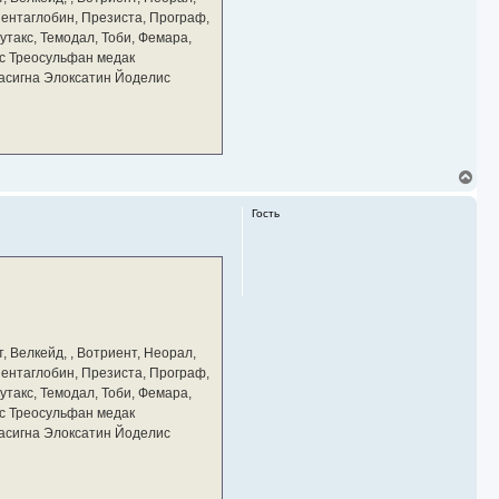
ч
 Пентаглобин, Презиста, Програф,
а
утакс, Темодал, Тоби, Фемара,
л
у
с Треосульфан медак
тасигна Элоксатин Йоделис
В
е
р
Гость
н
у
т
ь
с
я
к
н
а
, Велкейд, , Вотриент, Неорал,
ч
 Пентаглобин, Презиста, Програф,
а
утакс, Темодал, Тоби, Фемара,
л
у
с Треосульфан медак
тасигна Элоксатин Йоделис