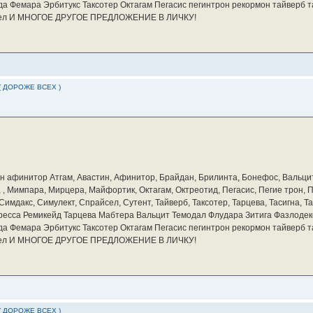
а Фемара Эрбитукс Таксотер Октагам Пегасис пегинтрон рекормон тайверб 
айсел И МНОГОЕ ДРУГОЕ ПРЕДЛОЖЕНИЕ В ЛИЧКУ!
( ДОРОЖЕ ВСЕХ )
бин афинитор Атгам, Авастин, Афинитор, Брайдан, Брилинта, Бонефос, Вальцит
а, , Мимпара, Мирцера, Майфортик, Октагам, Октреотид, Пегасис, Пегие трон,
мдакс, Симулект, Спрайсел, Сутент, Тайверб, Таксотер, Тарцева, Тасигна, Та
ресса Ремикейд Тарцева Мабтера Вальцит Темодал Флудара Зитига Фазлодек
а Фемара Эрбитукс Таксотер Октагам Пегасис пегинтрон рекормон тайверб 
айсел И МНОГОЕ ДРУГОЕ ПРЕДЛОЖЕНИЕ В ЛИЧКУ!
( ДОРОЖЕ ВСЕХ )