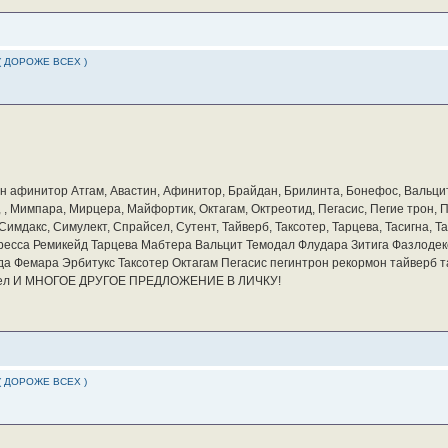
( ДОРОЖЕ ВСЕХ )
бин афинитор Атгам, Авастин, Афинитор, Брайдан, Брилинта, Бонефос, Вальцит
а, , Мимпара, Мирцера, Майфортик, Октагам, Октреотид, Пегасис, Пегие трон,
мдакс, Симулект, Спрайсел, Сутент, Тайверб, Таксотер, Тарцева, Тасигна, Та
ресса Ремикейд Тарцева Мабтера Вальцит Темодал Флудара Зитига Фазлодек
а Фемара Эрбитукс Таксотер Октагам Пегасис пегинтрон рекормон тайверб 
айсел И МНОГОЕ ДРУГОЕ ПРЕДЛОЖЕНИЕ В ЛИЧКУ!
( ДОРОЖЕ ВСЕХ )