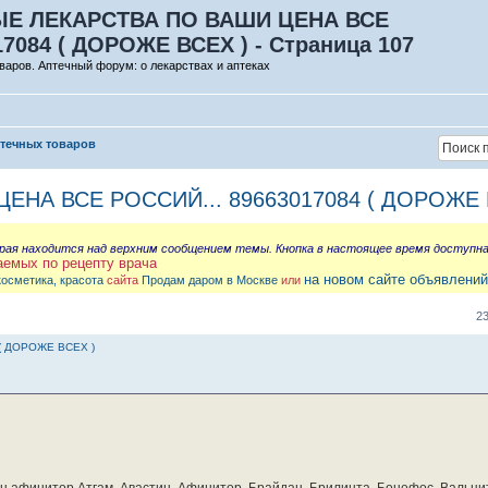
Е ЛЕКАРСТВА ПО ВАШИ ЦЕНА ВСЕ
17084 ( ДОРОЖЕ ВСЕХ ) - Страница 107
варов. Аптечный форум: о лекарствах и аптеках
птечных товаров
НА ВСЕ РОССИЙ... 89663017084 ( ДОРОЖЕ 
орая находится над верхним сообщением темы. Кнопка в настоящее время доступн
аемых по рецепту врача
на новом сайте объявлений
косметика, красота
сайта
Продам даром в Москве
или
2
( ДОРОЖЕ ВСЕХ )
бин афинитор Атгам, Авастин, Афинитор, Брайдан, Брилинта, Бонефос, Вальцит