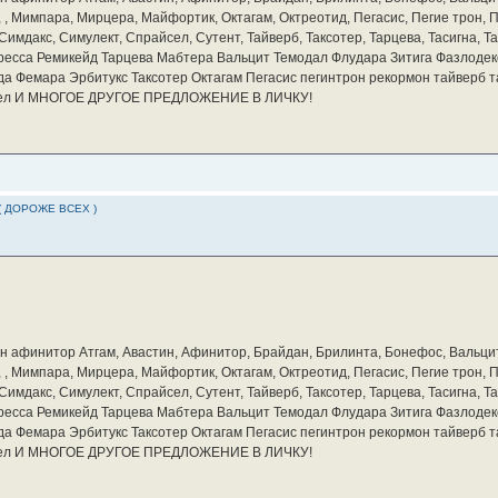
а, , Мимпара, Мирцера, Майфортик, Октагам, Октреотид, Пегасис, Пегие трон,
мдакс, Симулект, Спрайсел, Сутент, Тайверб, Таксотер, Тарцева, Тасигна, Та
ресса Ремикейд Тарцева Мабтера Вальцит Темодал Флудара Зитига Фазлодек
а Фемара Эрбитукс Таксотер Октагам Пегасис пегинтрон рекормон тайверб 
айсел И МНОГОЕ ДРУГОЕ ПРЕДЛОЖЕНИЕ В ЛИЧКУ!
( ДОРОЖЕ ВСЕХ )
бин афинитор Атгам, Авастин, Афинитор, Брайдан, Брилинта, Бонефос, Вальцит
а, , Мимпара, Мирцера, Майфортик, Октагам, Октреотид, Пегасис, Пегие трон,
мдакс, Симулект, Спрайсел, Сутент, Тайверб, Таксотер, Тарцева, Тасигна, Та
ресса Ремикейд Тарцева Мабтера Вальцит Темодал Флудара Зитига Фазлодек
а Фемара Эрбитукс Таксотер Октагам Пегасис пегинтрон рекормон тайверб 
айсел И МНОГОЕ ДРУГОЕ ПРЕДЛОЖЕНИЕ В ЛИЧКУ!