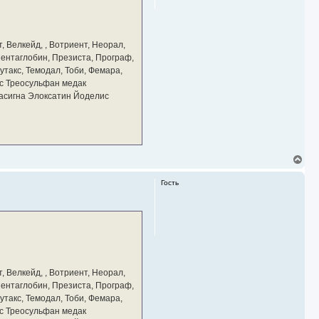
с
я
к
н
а
, Велкейд, , Вотриент, Неорал,
ч
 Пентаглобин, Презиста, Програф,
а
утакс, Темодал, Тоби, Фемара,
л
у
с Треосульфан медак
тасигна Элоксатин Йоделис
В
е
р
Гость
н
у
т
ь
с
я
к
н
а
, Велкейд, , Вотриент, Неорал,
ч
 Пентаглобин, Презиста, Програф,
а
утакс, Темодал, Тоби, Фемара,
л
у
с Треосульфан медак