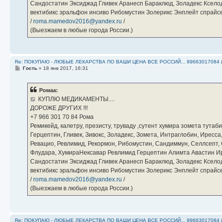
Сандостатин Эксиджад Гливек Аранесп Бараклюд, Золадекс Кселод
вектибикс эральфон инсиво Рибомустин Золерикс Энплейт спр
/
roma.mamedov2016@yandex.ru
/
(Выезжаем в любые города России.)
Re: ПОКУПАЮ - ЛЮБЫЕ ЛЕКАРСТВА ПО ВАШИ ЦЕНА ВСЕ РОССИЙ... 89663017084 
С
Гость
»
18 янв 2017, 16:31
о
о
б
Ромаа:
щ
е
КУПЛЮ МЕДИКАМЕНТЫ....
н
ДОРОЖЕ ДРУГИХ !!!
и
е
‪+7 966 301 70 84‬ Рома
Ремикейд, калетру, презисту, труваду ,сутент хумира зомета тута
Герцептин, Гливек, Зивокс, Золадекс, Зомета, Интраглобин, Иресс
Ревацио, Ревлимид, Рекормон, Рибомустин, Сандиммун, Селлсепт, Си
Флудара, ХумираНексавар Ревлимид Герцептин Алимта Авастин И
Сандостатин Эксиджад Гливек Аранесп Бараклюд, Золадекс Кселод
вектибикс эральфон инсиво Рибомустин Золерикс Энплейт спр
/
roma.mamedov2016@yandex.ru
/
(Выезжаем в любые города России.)
Re: ПОКУПАЮ - ЛЮБЫЕ ЛЕКАРСТВА ПО ВАШИ ЦЕНА ВСЕ РОССИЙ... 89663017084 