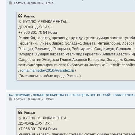
С
Гость
»
18 янв 2017, 17:15
о
о
б
Ромаа:
щ
е
КУПЛЮ МЕДИКАМЕНТЫ....
н
ДОРОЖЕ ДРУГИХ !!!
и
е
‪+7 966 301 70 84‬ Рома
Ремикейд, калетру, презисту, труваду ,сутент хумира зомета тута
Герцептин, Гливек, Зивокс, Золадекс, Зомета, Интраглобин, Иресс
Ревацио, Ревлимид, Рекормон, Рибомустин, Сандиммун, Селлсепт, Си
Флудара, ХумираНексавар Ревлимид Герцептин Алимта Авастин И
Сандостатин Эксиджад Гливек Аранесп Бараклюд, Золадекс Кселод
вектибикс эральфон инсиво Рибомустин Золерикс Энплейт спр
/
roma.mamedov2016@yandex.ru
/
(Выезжаем в любые города России.)
Re: ПОКУПАЮ - ЛЮБЫЕ ЛЕКАРСТВА ПО ВАШИ ЦЕНА ВСЕ РОССИЙ... 89663017084 
С
Гость
»
18 янв 2017, 19:48
о
о
б
Ромаа:
щ
е
КУПЛЮ МЕДИКАМЕНТЫ....
н
ДОРОЖЕ ДРУГИХ !!!
и
е
‪+7 966 301 70 84‬ Рома
Ремикейд, калетру, презисту, труваду ,сутент хумира зомета тута