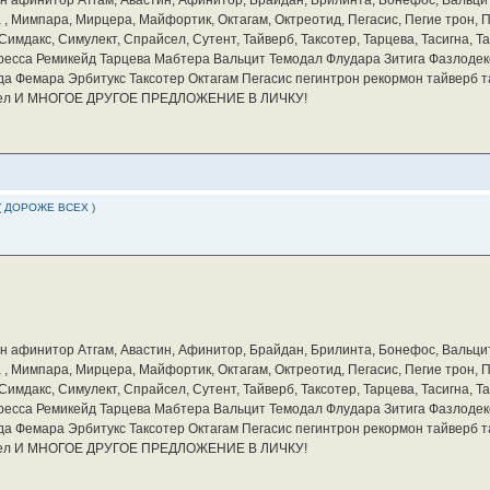
а, , Мимпара, Мирцера, Майфортик, Октагам, Октреотид, Пегасис, Пегие трон,
мдакс, Симулект, Спрайсел, Сутент, Тайверб, Таксотер, Тарцева, Тасигна, Та
ресса Ремикейд Тарцева Мабтера Вальцит Темодал Флудара Зитига Фазлодек
а Фемара Эрбитукс Таксотер Октагам Пегасис пегинтрон рекормон тайверб 
айсел И МНОГОЕ ДРУГОЕ ПРЕДЛОЖЕНИЕ В ЛИЧКУ!
( ДОРОЖЕ ВСЕХ )
бин афинитор Атгам, Авастин, Афинитор, Брайдан, Брилинта, Бонефос, Вальцит
а, , Мимпара, Мирцера, Майфортик, Октагам, Октреотид, Пегасис, Пегие трон,
мдакс, Симулект, Спрайсел, Сутент, Тайверб, Таксотер, Тарцева, Тасигна, Та
ресса Ремикейд Тарцева Мабтера Вальцит Темодал Флудара Зитига Фазлодек
а Фемара Эрбитукс Таксотер Октагам Пегасис пегинтрон рекормон тайверб 
айсел И МНОГОЕ ДРУГОЕ ПРЕДЛОЖЕНИЕ В ЛИЧКУ!