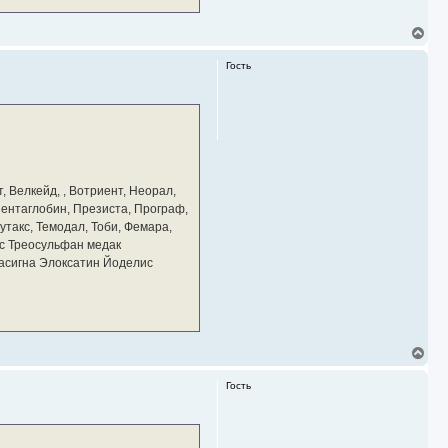
В
е
р
Гость
н
у
т
ь
с
я
к
н
а
, Велкейд, , Вотриент, Неорал,
ч
 Пентаглобин, Презиста, Програф,
а
утакс, Темодал, Тоби, Фемара,
л
у
с Треосульфан медак
тасигна Элоксатин Йоделис
В
е
р
Гость
н
у
т
ь