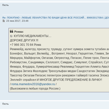
Гость
Re: ПОКУПАЮ - ЛЮБЫЕ ЛЕКАРСТВА ПО ВАШИ ЦЕНА ВСЕ РОССИЙ... 89663017084 ( Д
С
23 янв 2017, 23:46
о
о
б
Ромаа:
щ
е
КУПЛЮ МЕДИКАМЕНТЫ....
н
ДОРОЖЕ ДРУГИХ !!!
и
е
‪+7 966 301 70 84‬ Рома
Ремикейд, калетру, презисту, труваду ,сутент хумира зомета тутабин
Бонефос, Вальцит, Велкейд, , Вотриент, Неорал, Герцептин, Гливек, Зи
Мирцера, Майфортик, Октагам, Октреотид, Пегасис, Пегие трон, Пента
Рибомустин, Сандиммун, Селлсепт, Симдакс, Симулект, Спрайсел, Сутен
Фемара, Флудара, ХумираНексавар Ревлимид Герцептин Алимта Авас
Флудара Зитига Фазлодекс Треосульфан медак Сандостатин Эксиджад
Таксотер Октагам Пегасис пегинтрон рекормон тайверб тасигна Элок
Энплейт спрайсел И МНОГОЕ ДРУГОЕ ПРЕДЛОЖЕНИЕ В ЛИЧКУ!
/
roma.mamedov2016@yandex.ru
/
(Выезжаем в любые города России.)
Гость