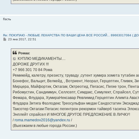
Гость
Re: ПОКУПАЮ - ЛЮБЫЕ ЛЕКАРСТВА ПО ВАШИ ЦЕНА ВСЕ РОССИЙ... 89663017084 ( Д
С
23 янв 2017, 22:51
о
о
б
Ромаа:
щ
е
КУПЛЮ МЕДИКАМЕНТЫ....
н
ДОРОЖЕ ДРУГИХ !!!
и
е
‪+7 966 301 70 84‬ Рома
Ремикейд, калетру, презисту, труваду ,сутент хумира зомета тутабин
Бонефос, Вальцит, Велкейд, , Вотриент, Неорал, Герцептин, Гливек, Зи
Мирцера, Майфортик, Октагам, Октреотид, Пегасис, Пегие трон, Пента
Рибомустин, Сандиммун, Селлсепт, Симдакс, Симулект, Спрайсел, Сутен
Фемара, Флудара, ХумираНексавар Ревлимид Герцептин Алимта Авас
Флудара Зитига Фазлодекс Треосульфан медак Сандостатин Эксиджад
Таксотер Октагам Пегасис пегинтрон рекормон тайверб тасигна Элок
Энплейт спрайсел И МНОГОЕ ДРУГОЕ ПРЕДЛОЖЕНИЕ В ЛИЧКУ!
/
roma.mamedov2016@yandex.ru
/
(Выезжаем в любые города России.)