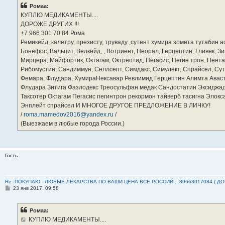
б
Ромаа:
щ
е
КУПЛЮ МЕДИКАМЕНТЫ....
н
ДОРОЖЕ ДРУГИХ !!!
и
е
‪+7 966 301 70 84‬ Рома
Ремикейд, калетру, презисту, труваду ,сутент хумира зомета тутабин
Бонефос, Вальцит, Велкейд, , Вотриент, Неорал, Герцептин, Гливек, Зи
Мирцера, Майфортик, Октагам, Октреотид, Пегасис, Пегие трон, Пента
Рибомустин, Сандиммун, Селлсепт, Симдакс, Симулект, Спрайсел, Сутен
Фемара, Флудара, ХумираНексавар Ревлимид Герцептин Алимта Авас
Флудара Зитига Фазлодекс Треосульфан медак Сандостатин Эксиджад
Таксотер Октагам Пегасис пегинтрон рекормон тайверб тасигна Элок
Энплейт спрайсел И МНОГОЕ ДРУГОЕ ПРЕДЛОЖЕНИЕ В ЛИЧКУ!
/
roma.mamedov2016@yandex.ru
/
(Выезжаем в любые города России.)
Гость
Re: ПОКУПАЮ - ЛЮБЫЕ ЛЕКАРСТВА ПО ВАШИ ЦЕНА ВСЕ РОССИЙ... 89663017084 ( Д
С
23 янв 2017, 09:58
о
о
б
Ромаа:
щ
е
КУПЛЮ МЕДИКАМЕНТЫ....
н