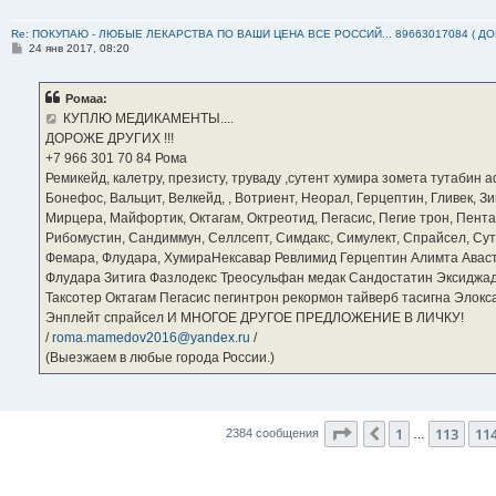
Re: ПОКУПАЮ - ЛЮБЫЕ ЛЕКАРСТВА ПО ВАШИ ЦЕНА ВСЕ РОССИЙ... 89663017084 ( Д
С
24 янв 2017, 08:20
о
о
б
Ромаа:
щ
е
КУПЛЮ МЕДИКАМЕНТЫ....
н
ДОРОЖЕ ДРУГИХ !!!
и
е
‪+7 966 301 70 84‬ Рома
Ремикейд, калетру, презисту, труваду ,сутент хумира зомета тутабин
Бонефос, Вальцит, Велкейд, , Вотриент, Неорал, Герцептин, Гливек, Зи
Мирцера, Майфортик, Октагам, Октреотид, Пегасис, Пегие трон, Пента
Рибомустин, Сандиммун, Селлсепт, Симдакс, Симулект, Спрайсел, Сутен
Фемара, Флудара, ХумираНексавар Ревлимид Герцептин Алимта Авас
Флудара Зитига Фазлодекс Треосульфан медак Сандостатин Эксиджад
Таксотер Октагам Пегасис пегинтрон рекормон тайверб тасигна Элок
Энплейт спрайсел И МНОГОЕ ДРУГОЕ ПРЕДЛОЖЕНИЕ В ЛИЧКУ!
/
roma.mamedov2016@yandex.ru
/
(Выезжаем в любые города России.)
Страница
115
из
23
1
113
11
Пред.
2384 сообщения
…