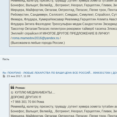
Ремикейд, калетру, презисту, труваду ,сутент хумира зомета тутабин
Бонефос, Вальцит, Велкейд, , Вотриент, Неорал, Герцептин, Гливек, Зи
Мирцера, Майфортик, Октагам, Октреотид, Пегасис, Пегие трон, Пента
Рибомустин, Сандиммун, Селлсепт, Симдакс, Симулект, Спрайсел, Сутен
Фемара, Флудара, ХумираНексавар Ревлимид Герцептин Алимта Авас
Флудара Зитига Фазлодекс Треосульфан медак Сандостатин Эксиджад
Таксотер Октагам Пегасис пегинтрон рекормон тайверб тасигна Элок
Энплейт спрайсел И МНОГОЕ ДРУГОЕ ПРЕДЛОЖЕНИЕ В ЛИЧКУ!
/
roma.mamedov2016@yandex.ru
/
(Выезжаем в любые города России.)
Гость
Re: ПОКУПАЮ - ЛЮБЫЕ ЛЕКАРСТВА ПО ВАШИ ЦЕНА ВСЕ РОССИЙ... 89663017084 ( Д
С
23 янв 2017, 11:08
о
о
б
Ромаа:
щ
е
КУПЛЮ МЕДИКАМЕНТЫ....
н
ДОРОЖЕ ДРУГИХ !!!
и
е
‪+7 966 301 70 84‬ Рома
Ремикейд, калетру, презисту, труваду ,сутент хумира зомета тутабин
Бонефос, Вальцит, Велкейд, , Вотриент, Неорал, Герцептин, Гливек, Зи
Мирцера, Майфортик, Октагам, Октреотид, Пегасис, Пегие трон, Пента