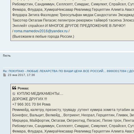
Рибомустин, Сандиммун, Селлсепт, Симдакс, Симулект, Спрайсел, Сутен
Фемара, Флудара, ХумираНексавар Ревлимид Герцептин Алимта Авас
Флудара Зитига Фазлодекс Треосульфан медак Сандостатин Эксиджад
Таксотер Октагам Пегасис пегинтрон рекормон тайверб тасигна Элок
Энплейт спрайсел И МНОГОЕ ДРУГОЕ ПРЕДЛОЖЕНИЕ В ЛИЧКУ!
/
roma.mamedov2016@yandex.ru
/
(Выезжаем в любые города России.)
Гость
Re: ПОКУПАЮ - ЛЮБЫЕ ЛЕКАРСТВА ПО ВАШИ ЦЕНА ВСЕ РОССИЙ... 89663017084 ( Д
С
23 янв 2017, 17:36
о
о
б
Ромаа:
щ
е
КУПЛЮ МЕДИКАМЕНТЫ....
н
ДОРОЖЕ ДРУГИХ !!!
и
е
‪+7 966 301 70 84‬ Рома
Ремикейд, калетру, презисту, труваду ,сутент хумира зомета тутабин
Бонефос, Вальцит, Велкейд, , Вотриент, Неорал, Герцептин, Гливек, Зи
Мирцера, Майфортик, Октагам, Октреотид, Пегасис, Пегие трон, Пента
Рибомустин, Сандиммун, Селлсепт, Симдакс, Симулект, Спрайсел, Сутен
Фемара, Флудара, ХумираНексавар Ревлимид Герцептин Алимта Авас