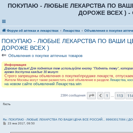
ПОКУПАЮ - ЛЮБЫЕ ЛЕКАРСТВА ПО ВАШИ Ц
ДОРОЖЕ ВСЕХ ) - 
Форум об аптеках и лекарствах
Лекарства
Объявления о покупке аптеч
ПОКУПАЮ - ЛЮБЫЕ ЛЕКАРСТВА ПО ВАШИ ЦЕН
ДОРОЖЕ ВСЕХ )
⇐
Объявления о покупке аптечных товаров
Информация
Дорогие друзья! Для поднятия тем используйте кнопку "Поднять тему", котора
время доступна каждые 30 минут
Строго запрещены объявления о покупке\продаже лекарств, отпускае
Жители Москвы могут также разместить своё объявление в разделе
Лекарства, кос
на новом сайте объявлений Лекарства.win
Страница
115
из
23
1
113
11
Пред.
2384 сообщения
…
Гость
Re: ПОКУПАЮ - ЛЮБЫЕ ЛЕКАРСТВА ПО ВАШИ ЦЕНА ВСЕ РОССИЙ... 89663017084 ( Д
С
23 янв 2017, 09:50
о
о