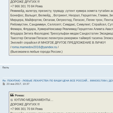
ДОРОЖЕ ДРУГИХ !!!
и
е
‪+7 966 301 70 84‬ Рома
Ремикейд, калетру, презисту, труваду ,сутент хумира зомета тутабин
Бонефос, Вальцит, Велкейд, , Вотриент, Неорал, Герцептин, Гливек, Зи
Мирцера, Майфортик, Октагам, Октреотид, Пегасис, Пегие трон, Пента
Рибомустин, Сандиммун, Селлсепт, Симдакс, Симулект, Спрайсел, Сутен
Фемара, Флудара, ХумираНексавар Ревлимид Герцептин Алимта Авас
Флудара Зитига Фазлодекс Треосульфан медак Сандостатин Эксиджад
Таксотер Октагам Пегасис пегинтрон рекормон тайверб тасигна Элок
Энплейт спрайсел И МНОГОЕ ДРУГОЕ ПРЕДЛОЖЕНИЕ В ЛИЧКУ!
/
roma.mamedov2016@yandex.ru
/
(Выезжаем в любые города России.)
Гость
Re: ПОКУПАЮ - ЛЮБЫЕ ЛЕКАРСТВА ПО ВАШИ ЦЕНА ВСЕ РОССИЙ... 89663017084 ( Д
С
23 янв 2017, 10:37
о
о
б
Ромаа:
щ
е
КУПЛЮ МЕДИКАМЕНТЫ....
н
ДОРОЖЕ ДРУГИХ !!!
и
е
‪+7 966 301 70 84‬ Рома