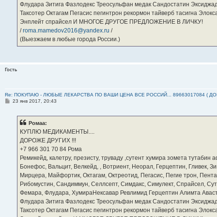
Флудара Зитига Фазлодекс Треосульфан медак Сандостатин Эксиджад
Таксотер Октагам Пегасис пегинтрон рекормон тайверб тасигна Элок
Энплейт спрайсел И МНОГОЕ ДРУГОЕ ПРЕДЛОЖЕНИЕ В ЛИЧКУ!
/
roma.mamedov2016@yandex.ru
/
(Выезжаем в любые города России.)
Гость
Re: ПОКУПАЮ - ЛЮБЫЕ ЛЕКАРСТВА ПО ВАШИ ЦЕНА ВСЕ РОССИЙ... 89663017084 ( Д
С
23 янв 2017, 20:43
о
о
б
Ромаа:
щ
е
КУПЛЮ МЕДИКАМЕНТЫ....
н
ДОРОЖЕ ДРУГИХ !!!
и
е
‪+7 966 301 70 84‬ Рома
Ремикейд, калетру, презисту, труваду ,сутент хумира зомета тутабин
Бонефос, Вальцит, Велкейд, , Вотриент, Неорал, Герцептин, Гливек, Зи
Мирцера, Майфортик, Октагам, Октреотид, Пегасис, Пегие трон, Пента
Рибомустин, Сандиммун, Селлсепт, Симдакс, Симулект, Спрайсел, Сутен
Фемара, Флудара, ХумираНексавар Ревлимид Герцептин Алимта Авас
Флудара Зитига Фазлодекс Треосульфан медак Сандостатин Эксиджад
Таксотер Октагам Пегасис пегинтрон рекормон тайверб тасигна Элок