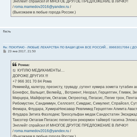
Энплейт спрайсел И МНОГОЕ ДРУГОЕ ПРЕДЛОЖЕНИЕ В ЛИЧКУ!
/
roma.mamedov2016@yandex.ru
/
(Выезжаем в любые города России.)
Гость
Re: ПОКУПАЮ - ЛЮБЫЕ ЛЕКАРСТВА ПО ВАШИ ЦЕНА ВСЕ РОССИЙ... 89663017084 ( Д
С
23 янв 2017, 21:50
о
о
б
Ромаа:
щ
е
КУПЛЮ МЕДИКАМЕНТЫ....
н
ДОРОЖЕ ДРУГИХ !!!
и
е
‪+7 966 301 70 84‬ Рома
Ремикейд, калетру, презисту, труваду ,сутент хумира зомета тутабин
Бонефос, Вальцит, Велкейд, , Вотриент, Неорал, Герцептин, Гливек, Зи
Мирцера, Майфортик, Октагам, Октреотид, Пегасис, Пегие трон, Пента
Рибомустин, Сандиммун, Селлсепт, Симдакс, Симулект, Спрайсел, Сутен
Фемара, Флудара, ХумираНексавар Ревлимид Герцептин Алимта Авас
Флудара Зитига Фазлодекс Треосульфан медак Сандостатин Эксиджад
Таксотер Октагам Пегасис пегинтрон рекормон тайверб тасигна Элок
Энплейт спрайсел И МНОГОЕ ДРУГОЕ ПРЕДЛОЖЕНИЕ В ЛИЧКУ!
/
roma.mamedov2016@yandex.ru
/
(Выезжаем в любые города России.)