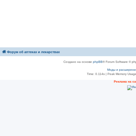
Форум об аптеках и лекарствах
Создано на основе
phpBB
® Forum Software © ph
Моды и расширени
Time: 0.114s
| Peak Memory Usage
Рeклама на с