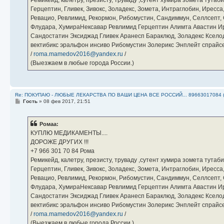
Герцептин, Гливек, Зивокс, Золадекс, Зомета, Интраглобин, Иресс
Ревацио, Ревлимид, Рекормон, Рибомустин, Сандиммун, Селлсепт, Си
Флудара, ХумираНексавар Ревлимид Герцептин Алимта Авастин И
Сандостатин Эксиджад Гливек Аранесп Бараклюд, Золадекс Кселод
вектибикс эральфон инсиво Рибомустин Золерикс Энплейт спр
/
roma.mamedov2016@yandex.ru
/
(Выезжаем в любые города России.)
Re: ПОКУПАЮ - ЛЮБЫЕ ЛЕКАРСТВА ПО ВАШИ ЦЕНА ВСЕ РОССИЙ... 89663017084 
С
Гость
»
08 фев 2017, 21:51
о
о
б
Ромаа:
щ
е
КУПЛЮ МЕДИКАМЕНТЫ....
н
ДОРОЖЕ ДРУГИХ !!!
и
е
‪+7 966 301 70 84‬ Рома
Ремикейд, калетру, презисту, труваду ,сутент хумира зомета тута
Герцептин, Гливек, Зивокс, Золадекс, Зомета, Интраглобин, Иресс
Ревацио, Ревлимид, Рекормон, Рибомустин, Сандиммун, Селлсепт, Си
Флудара, ХумираНексавар Ревлимид Герцептин Алимта Авастин И
Сандостатин Эксиджад Гливек Аранесп Бараклюд, Золадекс Кселод
вектибикс эральфон инсиво Рибомустин Золерикс Энплейт спр
/
roma.mamedov2016@yandex.ru
/
(Выезжаем в любые города России.)