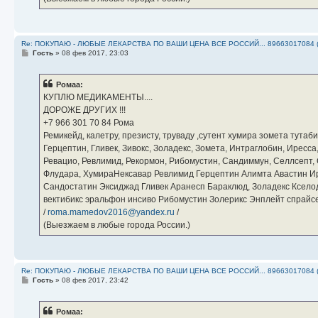
Re: ПОКУПАЮ - ЛЮБЫЕ ЛЕКАРСТВА ПО ВАШИ ЦЕНА ВСЕ РОССИЙ... 89663017084 
С
Гость
»
08 фев 2017, 23:03
о
о
б
Ромаа:
щ
е
КУПЛЮ МЕДИКАМЕНТЫ....
н
ДОРОЖЕ ДРУГИХ !!!
и
е
‪+7 966 301 70 84‬ Рома
Ремикейд, калетру, презисту, труваду ,сутент хумира зомета тута
Герцептин, Гливек, Зивокс, Золадекс, Зомета, Интраглобин, Иресс
Ревацио, Ревлимид, Рекормон, Рибомустин, Сандиммун, Селлсепт, Си
Флудара, ХумираНексавар Ревлимид Герцептин Алимта Авастин И
Сандостатин Эксиджад Гливек Аранесп Бараклюд, Золадекс Кселод
вектибикс эральфон инсиво Рибомустин Золерикс Энплейт спр
/
roma.mamedov2016@yandex.ru
/
(Выезжаем в любые города России.)
Re: ПОКУПАЮ - ЛЮБЫЕ ЛЕКАРСТВА ПО ВАШИ ЦЕНА ВСЕ РОССИЙ... 89663017084 
С
Гость
»
08 фев 2017, 23:42
о
о
б
Ромаа:
щ