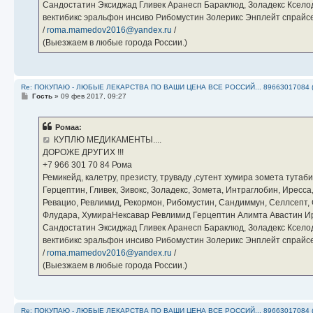
Сандостатин Эксиджад Гливек Аранесп Бараклюд, Золадекс Кселод
вектибикс эральфон инсиво Рибомустин Золерикс Энплейт спр
/
roma.mamedov2016@yandex.ru
/
(Выезжаем в любые города России.)
Re: ПОКУПАЮ - ЛЮБЫЕ ЛЕКАРСТВА ПО ВАШИ ЦЕНА ВСЕ РОССИЙ... 89663017084 
С
Гость
»
09 фев 2017, 09:27
о
о
б
Ромаа:
щ
е
КУПЛЮ МЕДИКАМЕНТЫ....
н
ДОРОЖЕ ДРУГИХ !!!
и
е
‪+7 966 301 70 84‬ Рома
Ремикейд, калетру, презисту, труваду ,сутент хумира зомета тута
Герцептин, Гливек, Зивокс, Золадекс, Зомета, Интраглобин, Иресс
Ревацио, Ревлимид, Рекормон, Рибомустин, Сандиммун, Селлсепт, Си
Флудара, ХумираНексавар Ревлимид Герцептин Алимта Авастин И
Сандостатин Эксиджад Гливек Аранесп Бараклюд, Золадекс Кселод
вектибикс эральфон инсиво Рибомустин Золерикс Энплейт спр
/
roma.mamedov2016@yandex.ru
/
(Выезжаем в любые города России.)
Re: ПОКУПАЮ - ЛЮБЫЕ ЛЕКАРСТВА ПО ВАШИ ЦЕНА ВСЕ РОССИЙ... 89663017084 