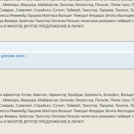
а, , Мимпара, Мирцера, Майфортик, Октагам, Октреотид, Пегасис, Пегие трон,
мдакс, Симулект, Спрайсел, Сутент, Тайверб, Таксотер, Тарцева, Тасигна, Та
ресса Ремикейд Тарцева Мабтера Вальцит Темодал Флудара Зитига Фазлодек
а Фемара Эрбитукс Таксотер Октагам Пегасис пегинтрон рекормон тайверб 
айсел И МНОГОЕ ДРУГОЕ ПРЕДЛОЖЕНИЕ В ЛИЧКУ!
( ДОРОЖЕ ВСЕХ )
бин афинитор Атгам, Авастин, Афинитор, Брайдан, Брилинта, Бонефос, Вальцит
а, , Мимпара, Мирцера, Майфортик, Октагам, Октреотид, Пегасис, Пегие трон,
мдакс, Симулект, Спрайсел, Сутент, Тайверб, Таксотер, Тарцева, Тасигна, Та
ресса Ремикейд Тарцева Мабтера Вальцит Темодал Флудара Зитига Фазлодек
а Фемара Эрбитукс Таксотер Октагам Пегасис пегинтрон рекормон тайверб 
айсел И МНОГОЕ ДРУГОЕ ПРЕДЛОЖЕНИЕ В ЛИЧКУ!