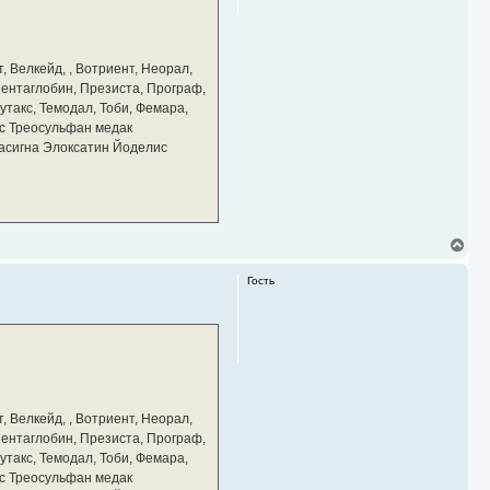
с
я
к
н
а
, Велкейд, , Вотриент, Неорал,
ч
 Пентаглобин, Презиста, Програф,
а
утакс, Темодал, Тоби, Фемара,
л
у
с Треосульфан медак
тасигна Элоксатин Йоделис
В
е
р
Гость
н
у
т
ь
с
я
к
н
а
, Велкейд, , Вотриент, Неорал,
ч
 Пентаглобин, Презиста, Програф,
а
утакс, Темодал, Тоби, Фемара,
л
у
с Треосульфан медак