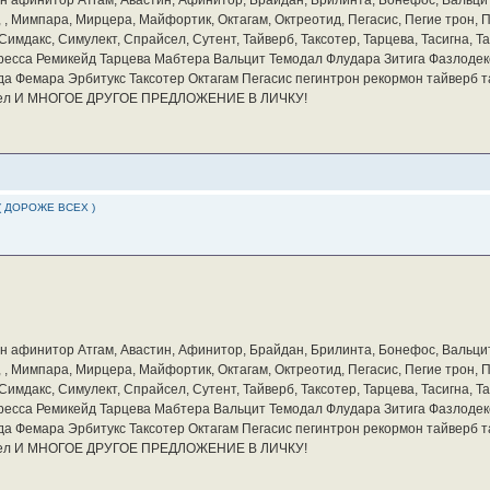
а, , Мимпара, Мирцера, Майфортик, Октагам, Октреотид, Пегасис, Пегие трон,
мдакс, Симулект, Спрайсел, Сутент, Тайверб, Таксотер, Тарцева, Тасигна, Та
ресса Ремикейд Тарцева Мабтера Вальцит Темодал Флудара Зитига Фазлодек
а Фемара Эрбитукс Таксотер Октагам Пегасис пегинтрон рекормон тайверб 
айсел И МНОГОЕ ДРУГОЕ ПРЕДЛОЖЕНИЕ В ЛИЧКУ!
( ДОРОЖЕ ВСЕХ )
бин афинитор Атгам, Авастин, Афинитор, Брайдан, Брилинта, Бонефос, Вальцит
а, , Мимпара, Мирцера, Майфортик, Октагам, Октреотид, Пегасис, Пегие трон,
мдакс, Симулект, Спрайсел, Сутент, Тайверб, Таксотер, Тарцева, Тасигна, Та
ресса Ремикейд Тарцева Мабтера Вальцит Темодал Флудара Зитига Фазлодек
а Фемара Эрбитукс Таксотер Октагам Пегасис пегинтрон рекормон тайверб 
айсел И МНОГОЕ ДРУГОЕ ПРЕДЛОЖЕНИЕ В ЛИЧКУ!