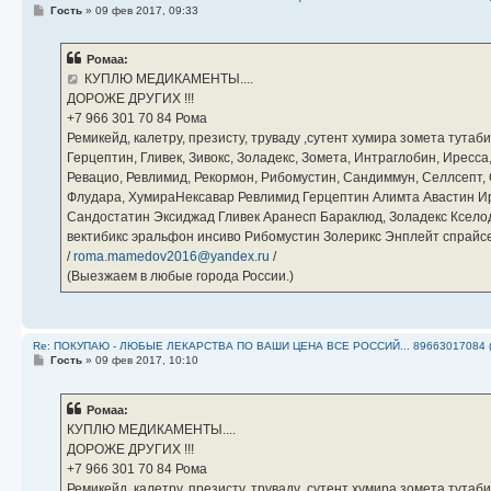
С
Гость
»
09 фев 2017, 09:33
о
о
б
Ромаа:
щ
е
КУПЛЮ МЕДИКАМЕНТЫ....
н
ДОРОЖЕ ДРУГИХ !!!
и
е
‪+7 966 301 70 84‬ Рома
Ремикейд, калетру, презисту, труваду ,сутент хумира зомета тута
Герцептин, Гливек, Зивокс, Золадекс, Зомета, Интраглобин, Иресс
Ревацио, Ревлимид, Рекормон, Рибомустин, Сандиммун, Селлсепт, Си
Флудара, ХумираНексавар Ревлимид Герцептин Алимта Авастин И
Сандостатин Эксиджад Гливек Аранесп Бараклюд, Золадекс Кселод
вектибикс эральфон инсиво Рибомустин Золерикс Энплейт спр
/
roma.mamedov2016@yandex.ru
/
(Выезжаем в любые города России.)
Re: ПОКУПАЮ - ЛЮБЫЕ ЛЕКАРСТВА ПО ВАШИ ЦЕНА ВСЕ РОССИЙ... 89663017084 
С
Гость
»
09 фев 2017, 10:10
о
о
б
Ромаа:
щ
е
КУПЛЮ МЕДИКАМЕНТЫ....
н
ДОРОЖЕ ДРУГИХ !!!
и
е
‪+7 966 301 70 84‬ Рома
Ремикейд, калетру, презисту, труваду ,сутент хумира зомета тута