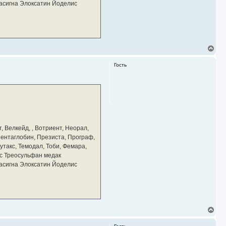
тасигна Элоксатин Йоделис
В
е
р
Гость
н
у
т
ь
с
я
к
н
а
, Велкейд, , Вотриент, Неорал,
ч
 Пентаглобин, Презиста, Програф,
а
утакс, Темодал, Тоби, Фемара,
л
у
с Треосульфан медак
тасигна Элоксатин Йоделис
В
е
р