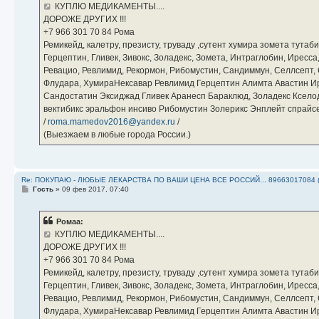
е
КУПЛЮ МЕДИКАМЕНТЫ....
н
ДОРОЖЕ ДРУГИХ !!!
и
е
‪+7 966 301 70 84‬ Рома
Ремикейд, калетру, презисту, труваду ,сутент хумира зомета тута
Герцептин, Гливек, Зивокс, Золадекс, Зомета, Интраглобин, Иресс
Ревацио, Ревлимид, Рекормон, Рибомустин, Сандиммун, Селлсепт, Си
Флудара, ХумираНексавар Ревлимид Герцептин Алимта Авастин И
Сандостатин Эксиджад Гливек Аранесп Бараклюд, Золадекс Кселод
вектибикс эральфон инсиво Рибомустин Золерикс Энплейт спр
/
roma.mamedov2016@yandex.ru
/
(Выезжаем в любые города России.)
Re: ПОКУПАЮ - ЛЮБЫЕ ЛЕКАРСТВА ПО ВАШИ ЦЕНА ВСЕ РОССИЙ... 89663017084 
С
Гость
»
09 фев 2017, 07:40
о
о
б
Ромаа:
щ
е
КУПЛЮ МЕДИКАМЕНТЫ....
н
ДОРОЖЕ ДРУГИХ !!!
и
е
‪+7 966 301 70 84‬ Рома
Ремикейд, калетру, презисту, труваду ,сутент хумира зомета тута
Герцептин, Гливек, Зивокс, Золадекс, Зомета, Интраглобин, Иресс
Ревацио, Ревлимид, Рекормон, Рибомустин, Сандиммун, Селлсепт, Си
Флудара, ХумираНексавар Ревлимид Герцептин Алимта Авастин И