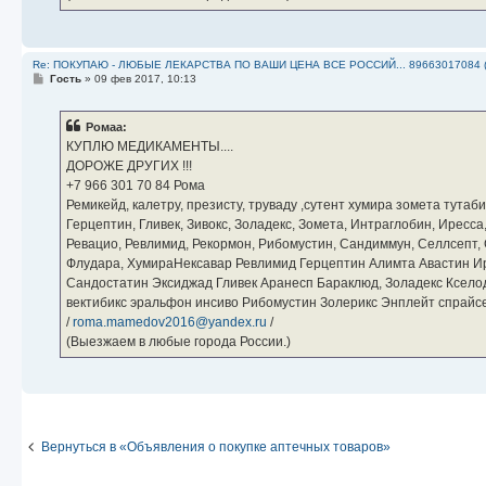
Re: ПОКУПАЮ - ЛЮБЫЕ ЛЕКАРСТВА ПО ВАШИ ЦЕНА ВСЕ РОССИЙ... 89663017084 
С
Гость
»
09 фев 2017, 10:13
о
о
б
Ромаа:
щ
е
КУПЛЮ МЕДИКАМЕНТЫ....
н
ДОРОЖЕ ДРУГИХ !!!
и
е
‪+7 966 301 70 84‬ Рома
Ремикейд, калетру, презисту, труваду ,сутент хумира зомета тута
Герцептин, Гливек, Зивокс, Золадекс, Зомета, Интраглобин, Иресс
Ревацио, Ревлимид, Рекормон, Рибомустин, Сандиммун, Селлсепт, Си
Флудара, ХумираНексавар Ревлимид Герцептин Алимта Авастин И
Сандостатин Эксиджад Гливек Аранесп Бараклюд, Золадекс Кселод
вектибикс эральфон инсиво Рибомустин Золерикс Энплейт спр
/
roma.mamedov2016@yandex.ru
/
(Выезжаем в любые города России.)
Вернуться в «Объявления о покупке аптечных товаров»