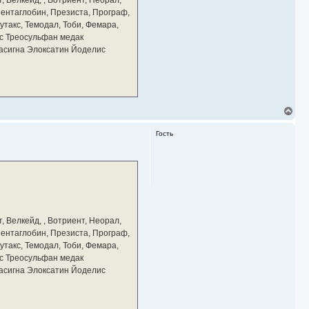
 Пентаглобин, Презиста, Програф,
утакс, Темодал, Тоби, Фемара,
с Треосульфан медак
тасигна Элоксатин Йоделис
В
е
р
Гость
н
у
т
ь
с
я
к
н
а
, Велкейд, , Вотриент, Неорал,
ч
 Пентаглобин, Презиста, Програф,
а
утакс, Темодал, Тоби, Фемара,
л
у
с Треосульфан медак
тасигна Элоксатин Йоделис