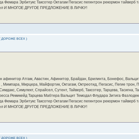
а Фемара Эрбитукс Таксотер Октагам Пегасис пегинтрон рекормон тайверб 
айсел И МНОГОЕ ДРУГОЕ ПРЕДЛОЖЕНИЕ В ЛИЧКУ!
( ДОРОЖЕ ВСЕХ )
бин афинитор Атгам, Авастин, Афинитор, Брайдан, Брилинта, Бонефос, Вальцит
а, , Мимпара, Мирцера, Майфортик, Октагам, Октреотид, Пегасис, Пегие трон,
мдакс, Симулект, Спрайсел, Сутент, Тайверб, Таксотер, Тарцева, Тасигна, Та
ресса Ремикейд Тарцева Мабтера Вальцит Темодал Флудара Зитига Фазлодек
а Фемара Эрбитукс Таксотер Октагам Пегасис пегинтрон рекормон тайверб 
айсел И МНОГОЕ ДРУГОЕ ПРЕДЛОЖЕНИЕ В ЛИЧКУ!
( ДОРОЖЕ ВСЕХ )