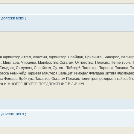
( ДОРОЖЕ ВСЕХ )
бин афинитор Атгам, Авастин, Афинитор, Брайдан, Брилинта, Бонефос, Вальцит
а, , Мимпара, Мирцера, Майфортик, Октагам, Октреотид, Пегасис, Пегие трон,
мдакс, Симулект, Спрайсел, Сутент, Тайверб, Таксотер, Тарцева, Тасигна, Та
ресса Ремикейд Тарцева Мабтера Вальцит Темодал Флудара Зитига Фазлодек
а Фемара Эрбитукс Таксотер Октагам Пегасис пегинтрон рекормон тайверб 
айсел И МНОГОЕ ДРУГОЕ ПРЕДЛОЖЕНИЕ В ЛИЧКУ!
( ДОРОЖЕ ВСЕХ )