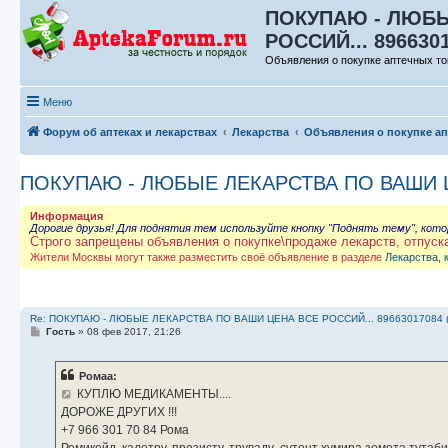
ПОКУПАЮ - ЛЮБЫ
РОССИЙ... 896630
Объявления о покупке аптечных то
Меню
Форум об аптеках и лекарствах
Лекарства
Объявления о покупке а
ПОКУПАЮ - ЛЮБЫЕ ЛЕКАРСТВА ПО ВАШИ ЦЕ
Информация
Дорогие друзья! Для поднятия тем используйте кнопку "Поднять тему", кот
Строго запрещены объявления о покупке\продаже лекарств, отпуск
Жители Москвы могут также разместить своё объявление в разделе
Лекарства, 
Re: ПОКУПАЮ - ЛЮБЫЕ ЛЕКАРСТВА ПО ВАШИ ЦЕНА ВСЕ РОССИЙ... 89663017084 
С
Гость
»
08 фев 2017, 21:26
о
о
б
Ромаа:
щ
е
КУПЛЮ МЕДИКАМЕНТЫ....
н
ДОРОЖЕ ДРУГИХ !!!
и
е
‪+7 966 301 70 84‬ Рома
Ремикейд, калетру, презисту, труваду ,сутент хумира зомета тута