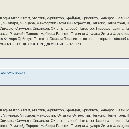
бин афинитор Атгам, Авастин, Афинитор, Брайдан, Брилинта, Бонефос, Вальцит
а, , Мимпара, Мирцера, Майфортик, Октагам, Октреотид, Пегасис, Пегие трон,
мдакс, Симулект, Спрайсел, Сутент, Тайверб, Таксотер, Тарцева, Тасигна, Та
ресса Ремикейд Тарцева Мабтера Вальцит Темодал Флудара Зитига Фазлодек
а Фемара Эрбитукс Таксотер Октагам Пегасис пегинтрон рекормон тайверб 
айсел И МНОГОЕ ДРУГОЕ ПРЕДЛОЖЕНИЕ В ЛИЧКУ!
( ДОРОЖЕ ВСЕХ )
бин афинитор Атгам, Авастин, Афинитор, Брайдан, Брилинта, Бонефос, Вальцит
а, , Мимпара, Мирцера, Майфортик, Октагам, Октреотид, Пегасис, Пегие трон,
мдакс, Симулект, Спрайсел, Сутент, Тайверб, Таксотер, Тарцева, Тасигна, Та
ресса Ремикейд Тарцева Мабтера Вальцит Темодал Флудара Зитига Фазлодек