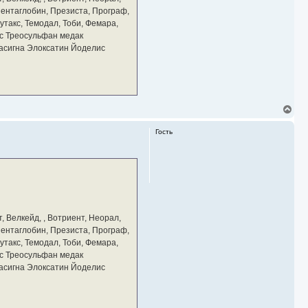
ч
 Пентаглобин, Презиста, Програф,
а
утакс, Темодал, Тоби, Фемара,
л
у
с Треосульфан медак
тасигна Элоксатин Йоделис
В
е
р
Гость
н
у
т
ь
с
я
к
н
а
, Велкейд, , Вотриент, Неорал,
ч
 Пентаглобин, Презиста, Програф,
а
утакс, Темодал, Тоби, Фемара,
л
у
с Треосульфан медак
тасигна Элоксатин Йоделис