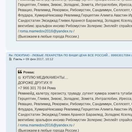
Герцептин, Гливек, Зивокс, Золадекс, Зомета, Интраглобин, Иресс
Ревацио, Ревлимид, Рекормон, Рибомустин, Сандиммун, Селлсепт, Си
Флудара, ХумираНексавар Ревлимид Герцептин Алимта Авастин И
Сандостатин Эксиджад Гливек Аранесп Бараклюд, Золадекс Кселод
вектибикс эральфон инсиво Рибомустин Золерикс Энплейт спр
/
roma.mamedov2016@yandex.ru
/
(Выезжаем в любые города России.)
Re: ПОКУПАЮ - ЛЮБЫЕ ЛЕКАРСТВА ПО ВАШИ ЦЕНА ВСЕ РОССИЙ... 89663017084 
С
Гость
»
09 фев 2017, 10:12
о
о
б
Ромаа:
щ
е
КУПЛЮ МЕДИКАМЕНТЫ....
н
ДОРОЖЕ ДРУГИХ !!!
и
е
‪+7 966 301 70 84‬ Рома
Ремикейд, калетру, презисту, труваду ,сутент хумира зомета тута
Герцептин, Гливек, Зивокс, Золадекс, Зомета, Интраглобин, Иресс
Ревацио, Ревлимид, Рекормон, Рибомустин, Сандиммун, Селлсепт, Си
Флудара, ХумираНексавар Ревлимид Герцептин Алимта Авастин И
Сандостатин Эксиджад Гливек Аранесп Бараклюд, Золадекс Кселод
вектибикс эральфон инсиво Рибомустин Золерикс Энплейт спр
/
roma.mamedov2016@yandex.ru
/
(Выезжаем в любые города России.)