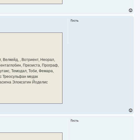
В
е
р
Гость
н
у
т
ь
с
я
к
н
а
, Велкейд, , Вотриент, Неорал,
ч
 Пентаглобин, Презиста, Програф,
а
утакс, Темодал, Тоби, Фемара,
л
у
с Треосульфан медак
тасигна Элоксатин Йоделис
В
е
р
Гость
н
у
т
ь