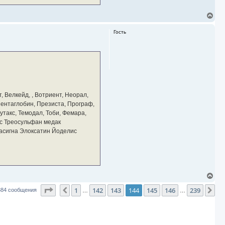
В
е
р
Гость
н
у
т
ь
с
я
к
н
а
, Велкейд, , Вотриент, Неорал,
ч
 Пентаглобин, Презиста, Програф,
а
утакс, Темодал, Тоби, Фемара,
л
у
с Треосульфан медак
тасигна Элоксатин Йоделис
В
е
Страница
144
из
239
1
142
143
144
145
146
239
р
Пред.
Сл
384 сообщения
…
…
н
у
т
ь
с