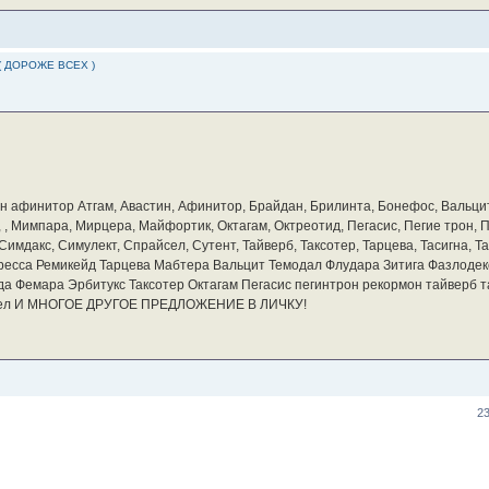
( ДОРОЖЕ ВСЕХ )
бин афинитор Атгам, Авастин, Афинитор, Брайдан, Брилинта, Бонефос, Вальцит
а, , Мимпара, Мирцера, Майфортик, Октагам, Октреотид, Пегасис, Пегие трон,
мдакс, Симулект, Спрайсел, Сутент, Тайверб, Таксотер, Тарцева, Тасигна, Та
ресса Ремикейд Тарцева Мабтера Вальцит Темодал Флудара Зитига Фазлодек
а Фемара Эрбитукс Таксотер Октагам Пегасис пегинтрон рекормон тайверб 
айсел И МНОГОЕ ДРУГОЕ ПРЕДЛОЖЕНИЕ В ЛИЧКУ!
2