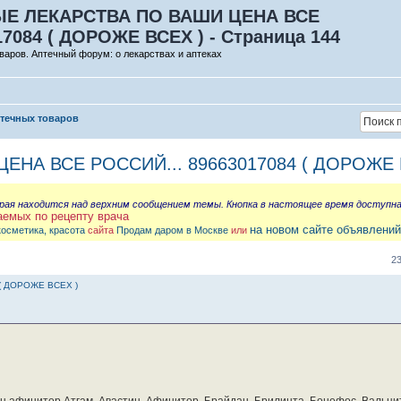
Е ЛЕКАРСТВА ПО ВАШИ ЦЕНА ВСЕ
17084 ( ДОРОЖЕ ВСЕХ ) - Страница 144
варов. Аптечный форум: о лекарствах и аптеках
птечных товаров
НА ВСЕ РОССИЙ... 89663017084 ( ДОРОЖЕ 
орая находится над верхним сообщением темы. Кнопка в настоящее время доступн
аемых по рецепту врача
на новом сайте объявлений
косметика, красота
сайта
Продам даром в Москве
или
2
( ДОРОЖЕ ВСЕХ )
бин афинитор Атгам, Авастин, Афинитор, Брайдан, Брилинта, Бонефос, Вальцит