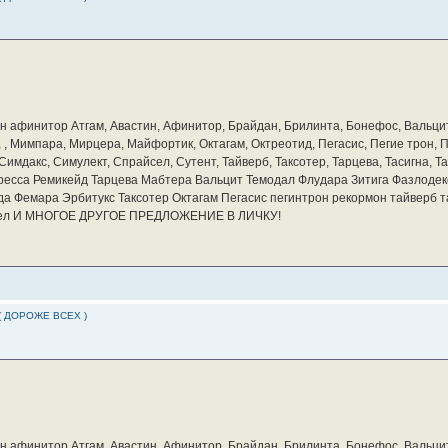
бин афинитор Атгам, Авастин, Афинитор, Брайдан, Брилинта, Бонефос, Вальцит
а, , Мимпара, Мирцера, Майфортик, Октагам, Октреотид, Пегасис, Пегие трон,
мдакс, Симулект, Спрайсел, Сутент, Тайверб, Таксотер, Тарцева, Тасигна, Та
ресса Ремикейд Тарцева Мабтера Вальцит Темодал Флудара Зитига Фазлодек
а Фемара Эрбитукс Таксотер Октагам Пегасис пегинтрон рекормон тайверб 
айсел И МНОГОЕ ДРУГОЕ ПРЕДЛОЖЕНИЕ В ЛИЧКУ!
( ДОРОЖЕ ВСЕХ )
бин афинитор Атгам, Авастин, Афинитор, Брайдан, Брилинта, Бонефос, Вальцит