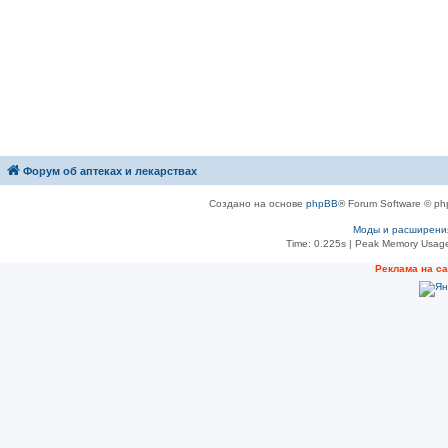
Форум об аптеках и лекарствах
Создано на основе
phpBB
® Forum Software © ph
Моды и расширени
Time: 0.225s
| Peak Memory Usage
Рeклама на с