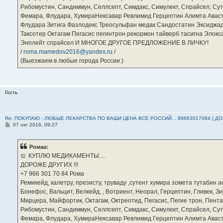
Рибомустин, Сандиммун, Селлсепт, Симдакс, Симулект, Спрайсел, Сутен
Фемара, Флудара, ХумираНексавар Ревлимид Герцептин Алимта Авас
Флудара Зитига Фазлодекс Треосульфан медак Сандостатин Эксиджад
Таксотер Октагам Пегасис пегинтрон рекормон тайверб тасигна Элок
Энплейт спрайсел И МНОГОЕ ДРУГОЕ ПРЕДЛОЖЕНИЕ В ЛИЧКУ!
/
roma.mamedov2016@yandex.ru
/
(Выезжаем в любые города России.)
Гость
Re: ПОКУПАЮ - ЛЮБЫЕ ЛЕКАРСТВА ПО ВАШИ ЦЕНА ВСЕ РОССИЙ... 89663017084 ( Д
С
07 окт 2016, 09:27
о
о
б
Ромаа:
щ
е
КУПЛЮ МЕДИКАМЕНТЫ....
н
ДОРОЖЕ ДРУГИХ !!!
и
е
‪+7 966 301 70 84‬ Рома
Ремикейд, калетру, презисту, труваду ,сутент хумира зомета тутабин
Бонефос, Вальцит, Велкейд, , Вотриент, Неорал, Герцептин, Гливек, Зи
Мирцера, Майфортик, Октагам, Октреотид, Пегасис, Пегие трон, Пента
Рибомустин, Сандиммун, Селлсепт, Симдакс, Симулект, Спрайсел, Сутен
Фемара, Флудара, ХумираНексавар Ревлимид Герцептин Алимта Авас