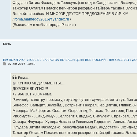
Флудара Зитига Фазлодекс Треосульфан медак Сандостатин Эксиджад
Таксотер Октагам Пегасис пегинтрон рекормон тайверб тасигна Элок
Энплейт спрайсел И МНОГОЕ ДРУГОЕ ПРЕДЛОЖЕНИЕ В ЛИЧКУ!
/
roma.mamedov2016@yandex.ru
/
(Выезжаем в любые города России.)
Гость
Re: ПОКУПАЮ - ЛЮБЫЕ ЛЕКАРСТВА ПО ВАШИ ЦЕНА ВСЕ РОССИЙ... 89663017084 ( Д
С
07 окт 2016, 10:40
о
о
б
Ромаа:
щ
е
КУПЛЮ МЕДИКАМЕНТЫ....
н
ДОРОЖЕ ДРУГИХ !!!
и
е
‪+7 966 301 70 84‬ Рома
Ремикейд, калетру, презисту, труваду ,сутент хумира зомета тутабин
Бонефос, Вальцит, Велкейд, , Вотриент, Неорал, Герцептин, Гливек, Зи
Мирцера, Майфортик, Октагам, Октреотид, Пегасис, Пегие трон, Пента
Рибомустин, Сандиммун, Селлсепт, Симдакс, Симулект, Спрайсел, Сутен
Фемара, Флудара, ХумираНексавар Ревлимид Герцептин Алимта Авас
Флудара Зитига Фазлодекс Треосульфан медак Сандостатин Эксиджад
Таксотер Октагам Пегасис пегинтрон рекормон тайверб тасигна Элок