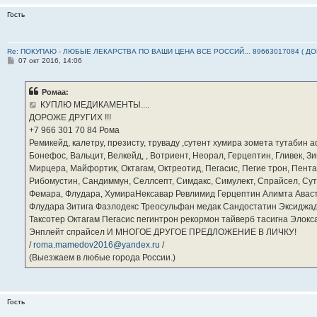
Гость
Re: ПОКУПАЮ - ЛЮБЫЕ ЛЕКАРСТВА ПО ВАШИ ЦЕНА ВСЕ РОССИЙ... 89663017084 ( Д
С
07 окт 2016, 14:06
о
о
б
Ромаа:
щ
е
КУПЛЮ МЕДИКАМЕНТЫ....
н
ДОРОЖЕ ДРУГИХ !!!
и
е
‪+7 966 301 70 84‬ Рома
Ремикейд, калетру, презисту, труваду ,сутент хумира зомета тутабин
Бонефос, Вальцит, Велкейд, , Вотриент, Неорал, Герцептин, Гливек, Зи
Мирцера, Майфортик, Октагам, Октреотид, Пегасис, Пегие трон, Пента
Рибомустин, Сандиммун, Селлсепт, Симдакс, Симулект, Спрайсел, Сутен
Фемара, Флудара, ХумираНексавар Ревлимид Герцептин Алимта Авас
Флудара Зитига Фазлодекс Треосульфан медак Сандостатин Эксиджад
Таксотер Октагам Пегасис пегинтрон рекормон тайверб тасигна Элок
Энплейт спрайсел И МНОГОЕ ДРУГОЕ ПРЕДЛОЖЕНИЕ В ЛИЧКУ!
/
roma.mamedov2016@yandex.ru
/
(Выезжаем в любые города России.)
Гость