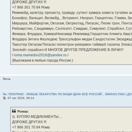
ДОРОЖЕ ДРУГИХ !!!
и
е
‪+7 966 301 70 84‬ Рома
Ремикейд, калетру, презисту, труваду ,сутент хумира зомета тутабин
Бонефос, Вальцит, Велкейд, , Вотриент, Неорал, Герцептин, Гливек, Зи
Мирцера, Майфортик, Октагам, Октреотид, Пегасис, Пегие трон, Пента
Рибомустин, Сандиммун, Селлсепт, Симдакс, Симулект, Спрайсел, Сутен
Фемара, Флудара, ХумираНексавар Ревлимид Герцептин Алимта Авас
Флудара Зитига Фазлодекс Треосульфан медак Сандостатин Эксиджад
Таксотер Октагам Пегасис пегинтрон рекормон тайверб тасигна Элок
Энплейт спрайсел И МНОГОЕ ДРУГОЕ ПРЕДЛОЖЕНИЕ В ЛИЧКУ!
/
roma.mamedov2016@yandex.ru
/
(Выезжаем в любые города России.)
Гость
Re: ПОКУПАЮ - ЛЮБЫЕ ЛЕКАРСТВА ПО ВАШИ ЦЕНА ВСЕ РОССИЙ... 89663017084 ( Д
С
07 окт 2016, 09:14
о
о
б
Ромаа:
щ
е
КУПЛЮ МЕДИКАМЕНТЫ....
н
ДОРОЖЕ ДРУГИХ !!!
и
е
‪+7 966 301 70 84‬ Рома