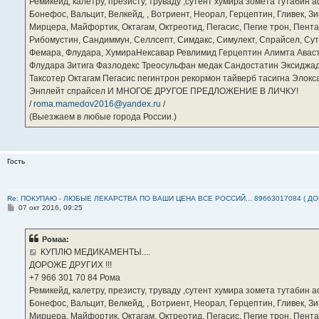
Ремикейд, калетру, презисту, труваду ,сутент хумира зомета тутабин
Бонефос, Вальцит, Велкейд, , Вотриент, Неорал, Герцептин, Гливек, Зи
Мирцера, Майфортик, Октагам, Октреотид, Пегасис, Пегие трон, Пента
Рибомустин, Сандиммун, Селлсепт, Симдакс, Симулект, Спрайсел, Сутен
Фемара, Флудара, ХумираНексавар Ревлимид Герцептин Алимта Авас
Флудара Зитига Фазлодекс Треосульфан медак Сандостатин Эксиджад
Таксотер Октагам Пегасис пегинтрон рекормон тайверб тасигна Элок
Энплейт спрайсел И МНОГОЕ ДРУГОЕ ПРЕДЛОЖЕНИЕ В ЛИЧКУ!
/
roma.mamedov2016@yandex.ru
/
(Выезжаем в любые города России.)
Гость
Re: ПОКУПАЮ - ЛЮБЫЕ ЛЕКАРСТВА ПО ВАШИ ЦЕНА ВСЕ РОССИЙ... 89663017084 ( Д
С
07 окт 2016, 09:25
о
о
б
Ромаа:
щ
е
КУПЛЮ МЕДИКАМЕНТЫ....
н
ДОРОЖЕ ДРУГИХ !!!
и
е
‪+7 966 301 70 84‬ Рома
Ремикейд, калетру, презисту, труваду ,сутент хумира зомета тутабин
Бонефос, Вальцит, Велкейд, , Вотриент, Неорал, Герцептин, Гливек, Зи
Мирцера, Майфортик, Октагам, Октреотид, Пегасис, Пегие трон, Пента