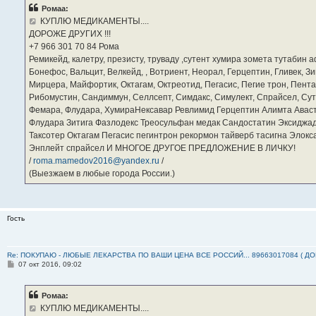
б
Ромаа:
щ
е
КУПЛЮ МЕДИКАМЕНТЫ....
н
ДОРОЖЕ ДРУГИХ !!!
и
е
‪+7 966 301 70 84‬ Рома
Ремикейд, калетру, презисту, труваду ,сутент хумира зомета тутабин
Бонефос, Вальцит, Велкейд, , Вотриент, Неорал, Герцептин, Гливек, Зи
Мирцера, Майфортик, Октагам, Октреотид, Пегасис, Пегие трон, Пента
Рибомустин, Сандиммун, Селлсепт, Симдакс, Симулект, Спрайсел, Сутен
Фемара, Флудара, ХумираНексавар Ревлимид Герцептин Алимта Авас
Флудара Зитига Фазлодекс Треосульфан медак Сандостатин Эксиджад
Таксотер Октагам Пегасис пегинтрон рекормон тайверб тасигна Элок
Энплейт спрайсел И МНОГОЕ ДРУГОЕ ПРЕДЛОЖЕНИЕ В ЛИЧКУ!
/
roma.mamedov2016@yandex.ru
/
(Выезжаем в любые города России.)
Гость
Re: ПОКУПАЮ - ЛЮБЫЕ ЛЕКАРСТВА ПО ВАШИ ЦЕНА ВСЕ РОССИЙ... 89663017084 ( Д
С
07 окт 2016, 09:02
о
о
б
Ромаа:
щ
е
КУПЛЮ МЕДИКАМЕНТЫ....
н