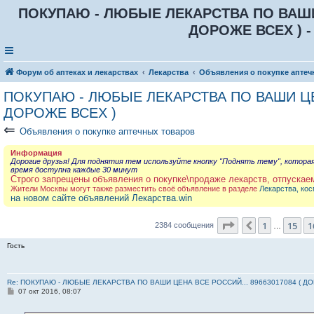
ПОКУПАЮ - ЛЮБЫЕ ЛЕКАРСТВА ПО ВАШИ Ц
ДОРОЖЕ ВСЕХ ) -
Форум об аптеках и лекарствах
Лекарства
Объявления о покупке аптеч
ПОКУПАЮ - ЛЮБЫЕ ЛЕКАРСТВА ПО ВАШИ ЦЕН
ДОРОЖЕ ВСЕХ )
⇐
Объявления о покупке аптечных товаров
Информация
Дорогие друзья! Для поднятия тем используйте кнопку "Поднять тему", котора
время доступна каждые 30 минут
Строго запрещены объявления о покупке\продаже лекарств, отпускае
Жители Москвы могут также разместить своё объявление в разделе
Лекарства, кос
на новом сайте объявлений Лекарства.win
Страница
17
из
2
1
15
1
Пред.
2384 сообщения
…
Гость
Re: ПОКУПАЮ - ЛЮБЫЕ ЛЕКАРСТВА ПО ВАШИ ЦЕНА ВСЕ РОССИЙ... 89663017084 ( Д
С
07 окт 2016, 08:07
о
о