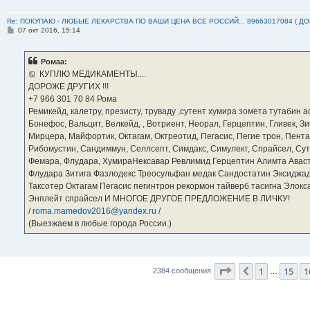
Re: ПОКУПАЮ - ЛЮБЫЕ ЛЕКАРСТВА ПО ВАШИ ЦЕНА ВСЕ РОССИЙ... 89663017084 ( Д
С
07 окт 2016, 15:14
о
о
б
Ромаа:
щ
е
КУПЛЮ МЕДИКАМЕНТЫ....
н
ДОРОЖЕ ДРУГИХ !!!
и
е
‪+7 966 301 70 84‬ Рома
Ремикейд, калетру, презисту, труваду ,сутент хумира зомета тутабин
Бонефос, Вальцит, Велкейд, , Вотриент, Неорал, Герцептин, Гливек, Зи
Мирцера, Майфортик, Октагам, Октреотид, Пегасис, Пегие трон, Пента
Рибомустин, Сандиммун, Селлсепт, Симдакс, Симулект, Спрайсел, Сутен
Фемара, Флудара, ХумираНексавар Ревлимид Герцептин Алимта Авас
Флудара Зитига Фазлодекс Треосульфан медак Сандостатин Эксиджад
Таксотер Октагам Пегасис пегинтрон рекормон тайверб тасигна Элок
Энплейт спрайсел И МНОГОЕ ДРУГОЕ ПРЕДЛОЖЕНИЕ В ЛИЧКУ!
/
roma.mamedov2016@yandex.ru
/
(Выезжаем в любые города России.)
Страница
17
из
2
1
15
1
Пред.
2384 сообщения
…