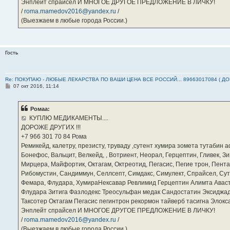
Энплейт спрайсел И МНОГОЕ ДРУГОЕ ПРЕДЛОЖЕНИЕ В ЛИЧКУ!
/
roma.mamedov2016@yandex.ru
/
(Выезжаем в любые города России.)
Гость
Re: ПОКУПАЮ - ЛЮБЫЕ ЛЕКАРСТВА ПО ВАШИ ЦЕНА ВСЕ РОССИЙ... 89663017084 ( Д
С
07 окт 2016, 11:14
о
о
б
Ромаа:
щ
е
КУПЛЮ МЕДИКАМЕНТЫ....
н
ДОРОЖЕ ДРУГИХ !!!
и
е
‪+7 966 301 70 84‬ Рома
Ремикейд, калетру, презисту, труваду ,сутент хумира зомета тутабин
Бонефос, Вальцит, Велкейд, , Вотриент, Неорал, Герцептин, Гливек, Зи
Мирцера, Майфортик, Октагам, Октреотид, Пегасис, Пегие трон, Пента
Рибомустин, Сандиммун, Селлсепт, Симдакс, Симулект, Спрайсел, Сутен
Фемара, Флудара, ХумираНексавар Ревлимид Герцептин Алимта Авас
Флудара Зитига Фазлодекс Треосульфан медак Сандостатин Эксиджад
Таксотер Октагам Пегасис пегинтрон рекормон тайверб тасигна Элок
Энплейт спрайсел И МНОГОЕ ДРУГОЕ ПРЕДЛОЖЕНИЕ В ЛИЧКУ!
/
roma.mamedov2016@yandex.ru
/
(Выезжаем в любые города России.)