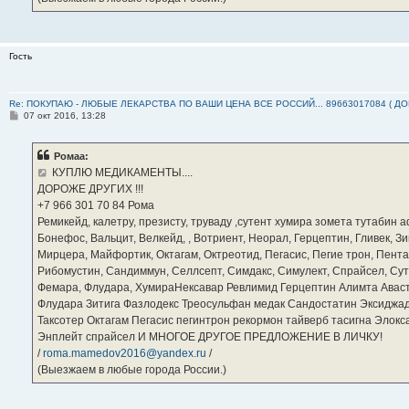
Гость
Re: ПОКУПАЮ - ЛЮБЫЕ ЛЕКАРСТВА ПО ВАШИ ЦЕНА ВСЕ РОССИЙ... 89663017084 ( Д
С
07 окт 2016, 13:28
о
о
б
Ромаа:
щ
е
КУПЛЮ МЕДИКАМЕНТЫ....
н
ДОРОЖЕ ДРУГИХ !!!
и
е
‪+7 966 301 70 84‬ Рома
Ремикейд, калетру, презисту, труваду ,сутент хумира зомета тутабин
Бонефос, Вальцит, Велкейд, , Вотриент, Неорал, Герцептин, Гливек, Зи
Мирцера, Майфортик, Октагам, Октреотид, Пегасис, Пегие трон, Пента
Рибомустин, Сандиммун, Селлсепт, Симдакс, Симулект, Спрайсел, Сутен
Фемара, Флудара, ХумираНексавар Ревлимид Герцептин Алимта Авас
Флудара Зитига Фазлодекс Треосульфан медак Сандостатин Эксиджад
Таксотер Октагам Пегасис пегинтрон рекормон тайверб тасигна Элок
Энплейт спрайсел И МНОГОЕ ДРУГОЕ ПРЕДЛОЖЕНИЕ В ЛИЧКУ!
/
roma.mamedov2016@yandex.ru
/
(Выезжаем в любые города России.)