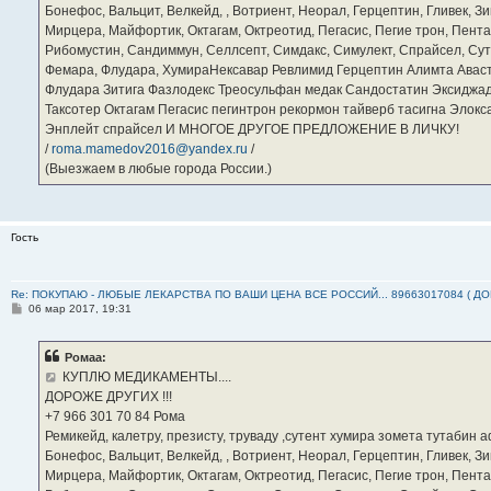
Бонефос, Вальцит, Велкейд, , Вотриент, Неорал, Герцептин, Гливек, Зи
Мирцера, Майфортик, Октагам, Октреотид, Пегасис, Пегие трон, Пента
Рибомустин, Сандиммун, Селлсепт, Симдакс, Симулект, Спрайсел, Сутен
Фемара, Флудара, ХумираНексавар Ревлимид Герцептин Алимта Авас
Флудара Зитига Фазлодекс Треосульфан медак Сандостатин Эксиджад
Таксотер Октагам Пегасис пегинтрон рекормон тайверб тасигна Элок
Энплейт спрайсел И МНОГОЕ ДРУГОЕ ПРЕДЛОЖЕНИЕ В ЛИЧКУ!
/
roma.mamedov2016@yandex.ru
/
(Выезжаем в любые города России.)
Гость
Re: ПОКУПАЮ - ЛЮБЫЕ ЛЕКАРСТВА ПО ВАШИ ЦЕНА ВСЕ РОССИЙ... 89663017084 ( Д
С
06 мар 2017, 19:31
о
о
б
Ромаа:
щ
е
КУПЛЮ МЕДИКАМЕНТЫ....
н
ДОРОЖЕ ДРУГИХ !!!
и
е
‪+7 966 301 70 84‬ Рома
Ремикейд, калетру, презисту, труваду ,сутент хумира зомета тутабин
Бонефос, Вальцит, Велкейд, , Вотриент, Неорал, Герцептин, Гливек, Зи
Мирцера, Майфортик, Октагам, Октреотид, Пегасис, Пегие трон, Пента