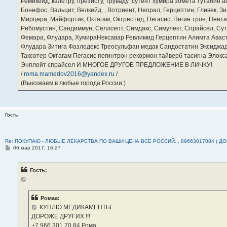
Ремикейд, калетру, презисту, труваду ,сутент хумира зомета тутабин
Бонефос, Вальцит, Велкейд, , Вотриент, Неорал, Герцептин, Гливек, Зи
Мирцера, Майфортик, Октагам, Октреотид, Пегасис, Пегие трон, Пента
Рибомустин, Сандиммун, Селлсепт, Симдакс, Симулект, Спрайсел, Сутен
Фемара, Флудара, ХумираНексавар Ревлимид Герцептин Алимта Авас
Флудара Зитига Фазлодекс Треосульфан медак Сандостатин Эксиджад
Таксотер Октагам Пегасис пегинтрон рекормон тайверб тасигна Элок
Энплейт спрайсел И МНОГОЕ ДРУГОЕ ПРЕДЛОЖЕНИЕ В ЛИЧКУ!
/
roma.mamedov2016@yandex.ru
/
(Выезжаем в любые города России.)
Гость
Re: ПОКУПАЮ - ЛЮБЫЕ ЛЕКАРСТВА ПО ВАШИ ЦЕНА ВСЕ РОССИЙ... 89663017084 ( Д
С
06 мар 2017, 16:27
о
о
б
Гость:
щ
е
н
и
е
Ромаа:
КУПЛЮ МЕДИКАМЕНТЫ....
ДОРОЖЕ ДРУГИХ !!!
‪+7 966 301 70 84‬ Рома