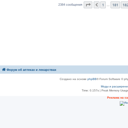
Страница
183
из
23
1
181
18
Пред.
2384 сообщения
…
Форум об аптеках и лекарствах
Создано на основе
phpBB
® Forum Software © ph
Моды и расширени
Time: 0.157s
| Peak Memory Usage
Рeклама на с