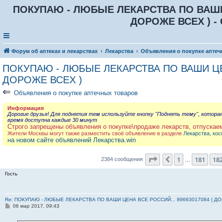
ПОКУПАЮ - ЛЮБЫЕ ЛЕКАРСТВА ПО ВАШИ Ц
ДОРОЖЕ ВСЕХ ) - 
Форум об аптеках и лекарствах
Лекарства
Объявления о покупке аптеч
ПОКУПАЮ - ЛЮБЫЕ ЛЕКАРСТВА ПО ВАШИ ЦЕН
ДОРОЖЕ ВСЕХ )
⇐
Объявления о покупке аптечных товаров
Информация
Дорогие друзья! Для поднятия тем используйте кнопку "Поднять тему", котора
время доступна каждые 30 минут
Строго запрещены объявления о покупке\продаже лекарств, отпускае
Жители Москвы могут также разместить своё объявление в разделе
Лекарства, кос
на новом сайте объявлений Лекарства.win
Страница
183
из
23
1
181
18
Пред.
2384 сообщения
…
Гость
Re: ПОКУПАЮ - ЛЮБЫЕ ЛЕКАРСТВА ПО ВАШИ ЦЕНА ВСЕ РОССИЙ... 89663017084 ( Д
С
06 мар 2017, 09:43
о
о