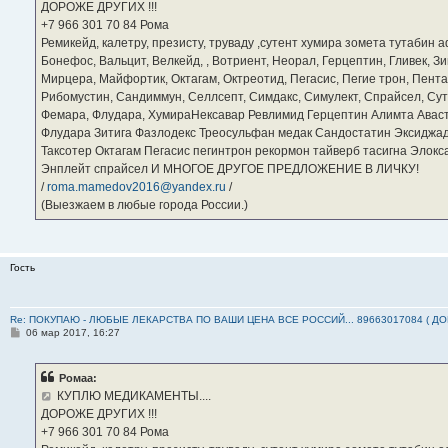
ДОРОЖЕ ДРУГИХ !!!
и
е
‪+7 966 301 70 84‬ Рома
Ремикейд, калетру, презисту, труваду ,сутент хумира зомета тутабин
Бонефос, Вальцит, Велкейд, , Вотриент, Неорал, Герцептин, Гливек, Зи
Мирцера, Майфортик, Октагам, Октреотид, Пегасис, Пегие трон, Пента
Рибомустин, Сандиммун, Селлсепт, Симдакс, Симулект, Спрайсел, Сутен
Фемара, Флудара, ХумираНексавар Ревлимид Герцептин Алимта Авас
Флудара Зитига Фазлодекс Треосульфан медак Сандостатин Эксиджад
Таксотер Октагам Пегасис пегинтрон рекормон тайверб тасигна Элок
Энплейт спрайсел И МНОГОЕ ДРУГОЕ ПРЕДЛОЖЕНИЕ В ЛИЧКУ!
/
roma.mamedov2016@yandex.ru
/
(Выезжаем в любые города России.)
Гость
Re: ПОКУПАЮ - ЛЮБЫЕ ЛЕКАРСТВА ПО ВАШИ ЦЕНА ВСЕ РОССИЙ... 89663017084 ( Д
С
06 мар 2017, 16:27
о
о
б
Ромаа:
щ
е
КУПЛЮ МЕДИКАМЕНТЫ....
н
ДОРОЖЕ ДРУГИХ !!!
и
е
‪+7 966 301 70 84‬ Рома