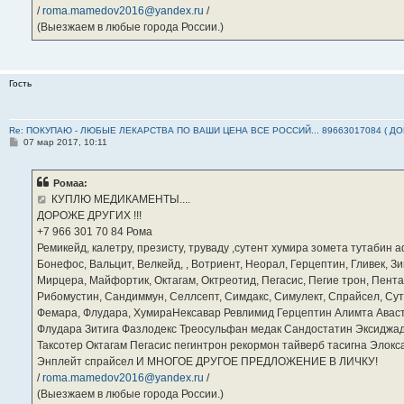
/
roma.mamedov2016@yandex.ru
/
(Выезжаем в любые города России.)
Гость
Re: ПОКУПАЮ - ЛЮБЫЕ ЛЕКАРСТВА ПО ВАШИ ЦЕНА ВСЕ РОССИЙ... 89663017084 ( Д
С
07 мар 2017, 10:11
о
о
б
Ромаа:
щ
е
КУПЛЮ МЕДИКАМЕНТЫ....
н
ДОРОЖЕ ДРУГИХ !!!
и
е
‪+7 966 301 70 84‬ Рома
Ремикейд, калетру, презисту, труваду ,сутент хумира зомета тутабин
Бонефос, Вальцит, Велкейд, , Вотриент, Неорал, Герцептин, Гливек, Зи
Мирцера, Майфортик, Октагам, Октреотид, Пегасис, Пегие трон, Пента
Рибомустин, Сандиммун, Селлсепт, Симдакс, Симулект, Спрайсел, Сутен
Фемара, Флудара, ХумираНексавар Ревлимид Герцептин Алимта Авас
Флудара Зитига Фазлодекс Треосульфан медак Сандостатин Эксиджад
Таксотер Октагам Пегасис пегинтрон рекормон тайверб тасигна Элок
Энплейт спрайсел И МНОГОЕ ДРУГОЕ ПРЕДЛОЖЕНИЕ В ЛИЧКУ!
/
roma.mamedov2016@yandex.ru
/
(Выезжаем в любые города России.)