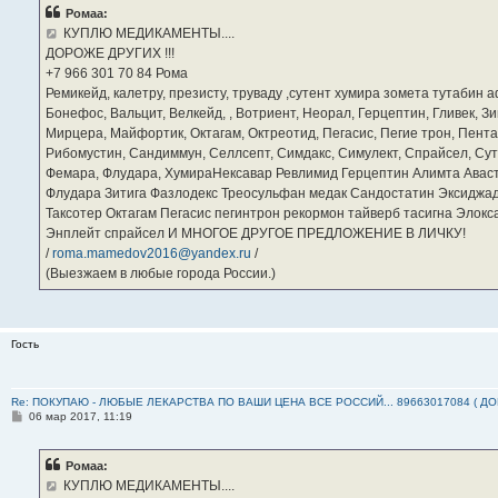
б
Ромаа:
щ
е
КУПЛЮ МЕДИКАМЕНТЫ....
н
ДОРОЖЕ ДРУГИХ !!!
и
е
‪+7 966 301 70 84‬ Рома
Ремикейд, калетру, презисту, труваду ,сутент хумира зомета тутабин
Бонефос, Вальцит, Велкейд, , Вотриент, Неорал, Герцептин, Гливек, Зи
Мирцера, Майфортик, Октагам, Октреотид, Пегасис, Пегие трон, Пента
Рибомустин, Сандиммун, Селлсепт, Симдакс, Симулект, Спрайсел, Сутен
Фемара, Флудара, ХумираНексавар Ревлимид Герцептин Алимта Авас
Флудара Зитига Фазлодекс Треосульфан медак Сандостатин Эксиджад
Таксотер Октагам Пегасис пегинтрон рекормон тайверб тасигна Элок
Энплейт спрайсел И МНОГОЕ ДРУГОЕ ПРЕДЛОЖЕНИЕ В ЛИЧКУ!
/
roma.mamedov2016@yandex.ru
/
(Выезжаем в любые города России.)
Гость
Re: ПОКУПАЮ - ЛЮБЫЕ ЛЕКАРСТВА ПО ВАШИ ЦЕНА ВСЕ РОССИЙ... 89663017084 ( Д
С
06 мар 2017, 11:19
о
о
б
Ромаа:
щ
е
КУПЛЮ МЕДИКАМЕНТЫ....
н