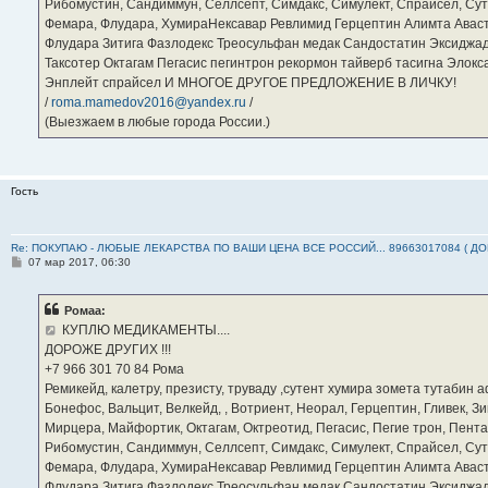
Рибомустин, Сандиммун, Селлсепт, Симдакс, Симулект, Спрайсел, Сутен
Фемара, Флудара, ХумираНексавар Ревлимид Герцептин Алимта Авас
Флудара Зитига Фазлодекс Треосульфан медак Сандостатин Эксиджад
Таксотер Октагам Пегасис пегинтрон рекормон тайверб тасигна Элок
Энплейт спрайсел И МНОГОЕ ДРУГОЕ ПРЕДЛОЖЕНИЕ В ЛИЧКУ!
/
roma.mamedov2016@yandex.ru
/
(Выезжаем в любые города России.)
Гость
Re: ПОКУПАЮ - ЛЮБЫЕ ЛЕКАРСТВА ПО ВАШИ ЦЕНА ВСЕ РОССИЙ... 89663017084 ( Д
С
07 мар 2017, 06:30
о
о
б
Ромаа:
щ
е
КУПЛЮ МЕДИКАМЕНТЫ....
н
ДОРОЖЕ ДРУГИХ !!!
и
е
‪+7 966 301 70 84‬ Рома
Ремикейд, калетру, презисту, труваду ,сутент хумира зомета тутабин
Бонефос, Вальцит, Велкейд, , Вотриент, Неорал, Герцептин, Гливек, Зи
Мирцера, Майфортик, Октагам, Октреотид, Пегасис, Пегие трон, Пента
Рибомустин, Сандиммун, Селлсепт, Симдакс, Симулект, Спрайсел, Сутен
Фемара, Флудара, ХумираНексавар Ревлимид Герцептин Алимта Авас
Флудара Зитига Фазлодекс Треосульфан медак Сандостатин Эксиджад