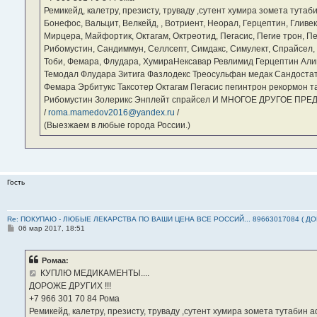
Ремикейд, калетру, презисту, труваду ,сутент хумира зомета тута
Бонефос, Вальцит, Велкейд, , Вотриент, Неорал, Герцептин, Гливек
Мирцера, Майфортик, Октагам, Октреотид, Пегасис, Пегие трон, П
Рибомустин, Сандиммун, Селлсепт, Симдакс, Симулект, Спрайсел, Су
Тоби, Фемара, Флудара, ХумираНексавар Ревлимид Герцептин Али
Темодал Флудара Зитига Фазлодекс Треосульфан медак Сандостат
Фемара Эрбитукс Таксотер Октагам Пегасис пегинтрон рекормон т
Рибомустин Золерикс Энплейт спрайсел И МНОГОЕ ДРУГОЕ ПР
/
roma.mamedov2016@yandex.ru
/
(Выезжаем в любые города России.)
Гость
Re: ПОКУПАЮ - ЛЮБЫЕ ЛЕКАРСТВА ПО ВАШИ ЦЕНА ВСЕ РОССИЙ... 89663017084 ( Д
С
06 мар 2017, 18:51
о
о
б
Ромаа:
щ
е
КУПЛЮ МЕДИКАМЕНТЫ....
н
ДОРОЖЕ ДРУГИХ !!!
и
е
‪+7 966 301 70 84‬ Рома
Ремикейд, калетру, презисту, труваду ,сутент хумира зомета тутабин