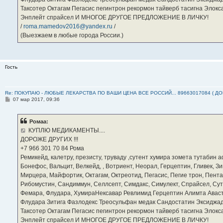
Таксотер Октагам Пегасис пегинтрон рекормон тайверб тасигна Элок
Энплейт спрайсел И МНОГОЕ ДРУГОЕ ПРЕДЛОЖЕНИЕ В ЛИЧКУ!
/
roma.mamedov2016@yandex.ru
/
(Выезжаем в любые города России.)
Гость
Re: ПОКУПАЮ - ЛЮБЫЕ ЛЕКАРСТВА ПО ВАШИ ЦЕНА ВСЕ РОССИЙ... 89663017084 ( Д
С
07 мар 2017, 09:36
о
о
б
Ромаа:
щ
е
КУПЛЮ МЕДИКАМЕНТЫ....
н
ДОРОЖЕ ДРУГИХ !!!
и
е
‪+7 966 301 70 84‬ Рома
Ремикейд, калетру, презисту, труваду ,сутент хумира зомета тутабин
Бонефос, Вальцит, Велкейд, , Вотриент, Неорал, Герцептин, Гливек, Зи
Мирцера, Майфортик, Октагам, Октреотид, Пегасис, Пегие трон, Пента
Рибомустин, Сандиммун, Селлсепт, Симдакс, Симулект, Спрайсел, Сутен
Фемара, Флудара, ХумираНексавар Ревлимид Герцептин Алимта Авас
Флудара Зитига Фазлодекс Треосульфан медак Сандостатин Эксиджад
Таксотер Октагам Пегасис пегинтрон рекормон тайверб тасигна Элок
Энплейт спрайсел И МНОГОЕ ДРУГОЕ ПРЕДЛОЖЕНИЕ В ЛИЧКУ!