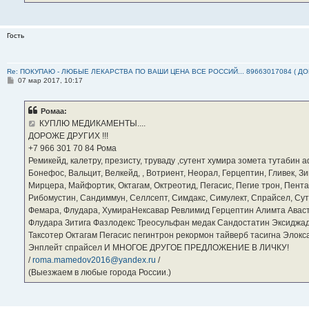
Гость
Re: ПОКУПАЮ - ЛЮБЫЕ ЛЕКАРСТВА ПО ВАШИ ЦЕНА ВСЕ РОССИЙ... 89663017084 ( Д
С
07 мар 2017, 10:17
о
о
б
Ромаа:
щ
е
КУПЛЮ МЕДИКАМЕНТЫ....
н
ДОРОЖЕ ДРУГИХ !!!
и
е
‪+7 966 301 70 84‬ Рома
Ремикейд, калетру, презисту, труваду ,сутент хумира зомета тутабин
Бонефос, Вальцит, Велкейд, , Вотриент, Неорал, Герцептин, Гливек, Зи
Мирцера, Майфортик, Октагам, Октреотид, Пегасис, Пегие трон, Пента
Рибомустин, Сандиммун, Селлсепт, Симдакс, Симулект, Спрайсел, Сутен
Фемара, Флудара, ХумираНексавар Ревлимид Герцептин Алимта Авас
Флудара Зитига Фазлодекс Треосульфан медак Сандостатин Эксиджад
Таксотер Октагам Пегасис пегинтрон рекормон тайверб тасигна Элок
Энплейт спрайсел И МНОГОЕ ДРУГОЕ ПРЕДЛОЖЕНИЕ В ЛИЧКУ!
/
roma.mamedov2016@yandex.ru
/
(Выезжаем в любые города России.)