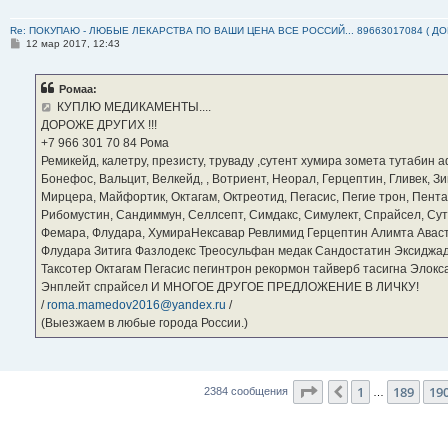
Re: ПОКУПАЮ - ЛЮБЫЕ ЛЕКАРСТВА ПО ВАШИ ЦЕНА ВСЕ РОССИЙ... 89663017084 ( Д
С
12 мар 2017, 12:43
о
о
б
Ромаа:
щ
е
КУПЛЮ МЕДИКАМЕНТЫ....
н
ДОРОЖЕ ДРУГИХ !!!
и
е
‪+7 966 301 70 84‬ Рома
Ремикейд, калетру, презисту, труваду ,сутент хумира зомета тутабин
Бонефос, Вальцит, Велкейд, , Вотриент, Неорал, Герцептин, Гливек, Зи
Мирцера, Майфортик, Октагам, Октреотид, Пегасис, Пегие трон, Пента
Рибомустин, Сандиммун, Селлсепт, Симдакс, Симулект, Спрайсел, Сутен
Фемара, Флудара, ХумираНексавар Ревлимид Герцептин Алимта Авас
Флудара Зитига Фазлодекс Треосульфан медак Сандостатин Эксиджад
Таксотер Октагам Пегасис пегинтрон рекормон тайверб тасигна Элок
Энплейт спрайсел И МНОГОЕ ДРУГОЕ ПРЕДЛОЖЕНИЕ В ЛИЧКУ!
/
roma.mamedov2016@yandex.ru
/
(Выезжаем в любые города России.)
Страница
191
из
23
1
189
19
Пред.
2384 сообщения
…