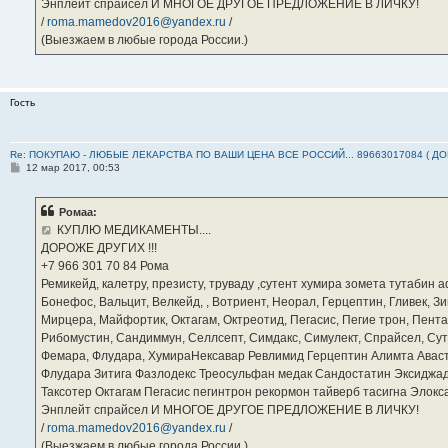
Энплейт спрайсел И МНОГОЕ ДРУГОЕ ПРЕДЛОЖЕНИЕ В ЛИЧКУ!
/
roma.mamedov2016@yandex.ru
/
(Выезжаем в любые города России.)
Гость
Re: ПОКУПАЮ - ЛЮБЫЕ ЛЕКАРСТВА ПО ВАШИ ЦЕНА ВСЕ РОССИЙ... 89663017084 ( Д
С
12 мар 2017, 00:53
о
о
б
Ромаа:
щ
е
КУПЛЮ МЕДИКАМЕНТЫ....
н
ДОРОЖЕ ДРУГИХ !!!
и
е
‪+7 966 301 70 84‬ Рома
Ремикейд, калетру, презисту, труваду ,сутент хумира зомета тутабин
Бонефос, Вальцит, Велкейд, , Вотриент, Неорал, Герцептин, Гливек, Зи
Мирцера, Майфортик, Октагам, Октреотид, Пегасис, Пегие трон, Пента
Рибомустин, Сандиммун, Селлсепт, Симдакс, Симулект, Спрайсел, Сутен
Фемара, Флудара, ХумираНексавар Ревлимид Герцептин Алимта Авас
Флудара Зитига Фазлодекс Треосульфан медак Сандостатин Эксиджад
Таксотер Октагам Пегасис пегинтрон рекормон тайверб тасигна Элок
Энплейт спрайсел И МНОГОЕ ДРУГОЕ ПРЕДЛОЖЕНИЕ В ЛИЧКУ!
/
roma.mamedov2016@yandex.ru
/
(Выезжаем в любые города России.)