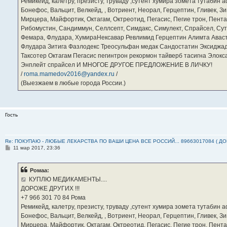
Ремикейд, калетру, презисту, труваду ,сутент хумира зомета тутабин
Бонефос, Вальцит, Велкейд, , Вотриент, Неорал, Герцептин, Гливек, Зи
Мирцера, Майфортик, Октагам, Октреотид, Пегасис, Пегие трон, Пента
Рибомустин, Сандиммун, Селлсепт, Симдакс, Симулект, Спрайсел, Сутен
Фемара, Флудара, ХумираНексавар Ревлимид Герцептин Алимта Авас
Флудара Зитига Фазлодекс Треосульфан медак Сандостатин Эксиджад
Таксотер Октагам Пегасис пегинтрон рекормон тайверб тасигна Элок
Энплейт спрайсел И МНОГОЕ ДРУГОЕ ПРЕДЛОЖЕНИЕ В ЛИЧКУ!
/
roma.mamedov2016@yandex.ru
/
(Выезжаем в любые города России.)
Гость
Re: ПОКУПАЮ - ЛЮБЫЕ ЛЕКАРСТВА ПО ВАШИ ЦЕНА ВСЕ РОССИЙ... 89663017084 ( Д
С
11 мар 2017, 23:36
о
о
б
Ромаа:
щ
е
КУПЛЮ МЕДИКАМЕНТЫ....
н
ДОРОЖЕ ДРУГИХ !!!
и
е
‪+7 966 301 70 84‬ Рома
Ремикейд, калетру, презисту, труваду ,сутент хумира зомета тутабин
Бонефос, Вальцит, Велкейд, , Вотриент, Неорал, Герцептин, Гливек, Зи
Мирцера, Майфортик, Октагам, Октреотид, Пегасис, Пегие трон, Пента