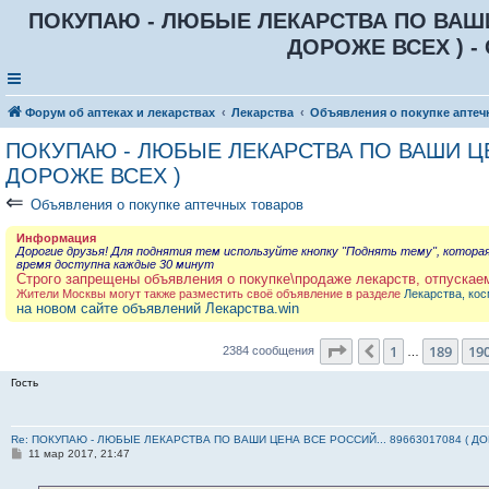
ПОКУПАЮ - ЛЮБЫЕ ЛЕКАРСТВА ПО ВАШИ Ц
ДОРОЖЕ ВСЕХ ) - 
Форум об аптеках и лекарствах
Лекарства
Объявления о покупке аптеч
ПОКУПАЮ - ЛЮБЫЕ ЛЕКАРСТВА ПО ВАШИ ЦЕН
ДОРОЖЕ ВСЕХ )
⇐
Объявления о покупке аптечных товаров
Информация
Дорогие друзья! Для поднятия тем используйте кнопку "Поднять тему", котора
время доступна каждые 30 минут
Строго запрещены объявления о покупке\продаже лекарств, отпускае
Жители Москвы могут также разместить своё объявление в разделе
Лекарства, кос
на новом сайте объявлений Лекарства.win
Страница
191
из
23
1
189
19
Пред.
2384 сообщения
…
Гость
Re: ПОКУПАЮ - ЛЮБЫЕ ЛЕКАРСТВА ПО ВАШИ ЦЕНА ВСЕ РОССИЙ... 89663017084 ( Д
С
11 мар 2017, 21:47
о
о