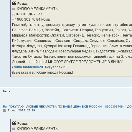
б
Ромаа:
щ
е
КУПЛЮ МЕДИКАМЕНТЫ....
н
ДОРОЖЕ ДРУГИХ !!!
и
е
‪+7 966 301 70 84‬ Рома
Ремикейд, калетру, презисту, труваду ,сутент хумира зомета тутабин
Бонефос, Вальцит, Велкейд, , Вотриент, Неорал, Герцептин, Гливек, Зи
Мирцера, Майфортик, Октагам, Октреотид, Пегасис, Пегие трон, Пента
Рибомустин, Сандиммун, Селлсепт, Симдакс, Симулект, Спрайсел, Сутен
Фемара, Флудара, ХумираНексавар Ревлимид Герцептин Алимта Авас
Флудара Зитига Фазлодекс Треосульфан медак Сандостатин Эксиджад
Таксотер Октагам Пегасис пегинтрон рекормон тайверб тасигна Элок
Энплейт спрайсел И МНОГОЕ ДРУГОЕ ПРЕДЛОЖЕНИЕ В ЛИЧКУ!
/
roma.mamedov2016@yandex.ru
/
(Выезжаем в любые города России.)
Гость
Re: ПОКУПАЮ - ЛЮБЫЕ ЛЕКАРСТВА ПО ВАШИ ЦЕНА ВСЕ РОССИЙ... 89663017084 ( Д
С
11 мар 2017, 22:29
о
о
б
Ромаа:
щ
е
КУПЛЮ МЕДИКАМЕНТЫ....
н