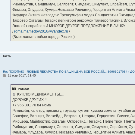
Рибомустин, Сандиммун, Селлсепт, Симдакс, Симулект, Спрайсел, Сутен
Фемара, Флудара, ХумираНексавар Ревлимид Герцептин Алимта Авас
Флудара Зитига Фазлодекс Треосульфан медак Сандостатин Эксиджад
Таксотер Октагам Пегасис пегинтрон рекормон тайверб тасигна Элок
Энплейт спрайсел И МНОГОЕ ДРУГОЕ ПРЕДЛОЖЕНИЕ В ЛИЧКУ!
/
roma.mamedov2016@yandex.ru
/
(Выезжаем в любые города России.)
Гость
Re: ПОКУПАЮ - ЛЮБЫЕ ЛЕКАРСТВА ПО ВАШИ ЦЕНА ВСЕ РОССИЙ... 89663017084 ( Д
С
11 мар 2017, 23:45
о
о
б
Ромаа:
щ
е
КУПЛЮ МЕДИКАМЕНТЫ....
н
ДОРОЖЕ ДРУГИХ !!!
и
е
‪+7 966 301 70 84‬ Рома
Ремикейд, калетру, презисту, труваду ,сутент хумира зомета тутабин
Бонефос, Вальцит, Велкейд, , Вотриент, Неорал, Герцептин, Гливек, Зи
Мирцера, Майфортик, Октагам, Октреотид, Пегасис, Пегие трон, Пента
Рибомустин, Сандиммун, Селлсепт, Симдакс, Симулект, Спрайсел, Сутен
Фемара, Флудара, ХумираНексавар Ревлимид Герцептин Алимта Авас