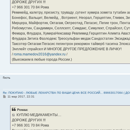
ДОРОЖЕ ДРУГИХ !!!
и
е
‪+7 966 301 70 84‬ Рома
Ремикейд, калетру, презисту, труваду ,сутент хумира зомета тутабин
Бонефос, Вальцит, Велкейд, , Вотриент, Неорал, Герцептин, Гливек, Зи
Мирцера, Майфортик, Октагам, Октреотид, Пегасис, Пегие трон, Пента
Рибомустин, Сандиммун, Селлсепт, Симдакс, Симулект, Спрайсел, Сутен
Фемара, Флудара, ХумираНексавар Ревлимид Герцептин Алимта Авас
Флудара Зитига Фазлодекс Треосульфан медак Сандостатин Эксиджад
Таксотер Октагам Пегасис пегинтрон рекормон тайверб тасигна Элок
Энплейт спрайсел И МНОГОЕ ДРУГОЕ ПРЕДЛОЖЕНИЕ В ЛИЧКУ!
/
roma.mamedov2016@yandex.ru
/
(Выезжаем в любые города России.)
Гость
Re: ПОКУПАЮ - ЛЮБЫЕ ЛЕКАРСТВА ПО ВАШИ ЦЕНА ВСЕ РОССИЙ... 89663017084 ( Д
С
11 мар 2017, 22:31
о
о
б
Ромаа:
щ
е
КУПЛЮ МЕДИКАМЕНТЫ....
н
ДОРОЖЕ ДРУГИХ !!!
и
е
‪+7 966 301 70 84‬ Рома