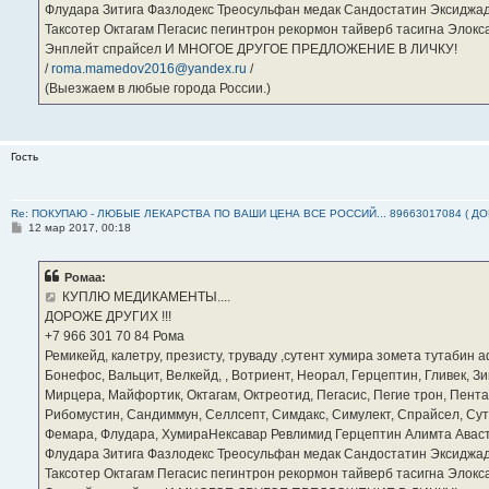
Флудара Зитига Фазлодекс Треосульфан медак Сандостатин Эксиджад
Таксотер Октагам Пегасис пегинтрон рекормон тайверб тасигна Элок
Энплейт спрайсел И МНОГОЕ ДРУГОЕ ПРЕДЛОЖЕНИЕ В ЛИЧКУ!
/
roma.mamedov2016@yandex.ru
/
(Выезжаем в любые города России.)
Гость
Re: ПОКУПАЮ - ЛЮБЫЕ ЛЕКАРСТВА ПО ВАШИ ЦЕНА ВСЕ РОССИЙ... 89663017084 ( Д
С
12 мар 2017, 00:18
о
о
б
Ромаа:
щ
е
КУПЛЮ МЕДИКАМЕНТЫ....
н
ДОРОЖЕ ДРУГИХ !!!
и
е
‪+7 966 301 70 84‬ Рома
Ремикейд, калетру, презисту, труваду ,сутент хумира зомета тутабин
Бонефос, Вальцит, Велкейд, , Вотриент, Неорал, Герцептин, Гливек, Зи
Мирцера, Майфортик, Октагам, Октреотид, Пегасис, Пегие трон, Пента
Рибомустин, Сандиммун, Селлсепт, Симдакс, Симулект, Спрайсел, Сутен
Фемара, Флудара, ХумираНексавар Ревлимид Герцептин Алимта Авас
Флудара Зитига Фазлодекс Треосульфан медак Сандостатин Эксиджад
Таксотер Октагам Пегасис пегинтрон рекормон тайверб тасигна Элок