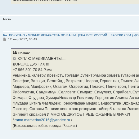
Гость
Re: ПОКУПАЮ - ЛЮБЫЕ ЛЕКАРСТВА ПО ВАШИ ЦЕНА ВСЕ РОССИЙ... 89663017084 ( Д
С
12 мар 2017, 06:49
о
о
б
Ромаа:
щ
е
КУПЛЮ МЕДИКАМЕНТЫ....
н
ДОРОЖЕ ДРУГИХ !!!
и
е
‪+7 966 301 70 84‬ Рома
Ремикейд, калетру, презисту, труваду ,сутент хумира зомета тутабин
Бонефос, Вальцит, Велкейд, , Вотриент, Неорал, Герцептин, Гливек, Зи
Мирцера, Майфортик, Октагам, Октреотид, Пегасис, Пегие трон, Пента
Рибомустин, Сандиммун, Селлсепт, Симдакс, Симулект, Спрайсел, Сутен
Фемара, Флудара, ХумираНексавар Ревлимид Герцептин Алимта Авас
Флудара Зитига Фазлодекс Треосульфан медак Сандостатин Эксиджад
Таксотер Октагам Пегасис пегинтрон рекормон тайверб тасигна Элок
Энплейт спрайсел И МНОГОЕ ДРУГОЕ ПРЕДЛОЖЕНИЕ В ЛИЧКУ!
/
roma.mamedov2016@yandex.ru
/
(Выезжаем в любые города России.)