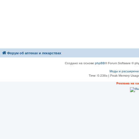
Форум об аптеках и лекарствах
Создано на основе
phpBB
® Forum Software © ph
Моды и расширени
Time: 0.236s
| Peak Memory Usage
Рeклама на с