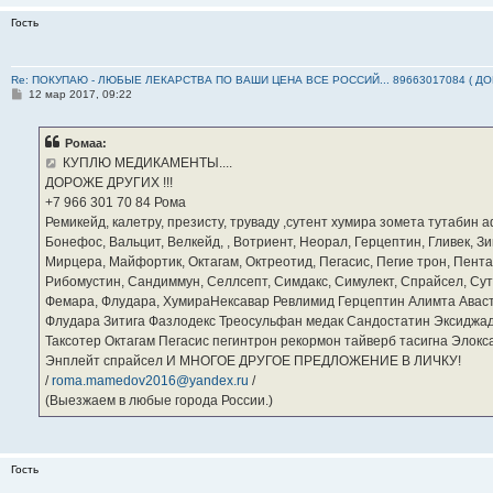
Гость
Re: ПОКУПАЮ - ЛЮБЫЕ ЛЕКАРСТВА ПО ВАШИ ЦЕНА ВСЕ РОССИЙ... 89663017084 ( Д
С
12 мар 2017, 09:22
о
о
б
Ромаа:
щ
е
КУПЛЮ МЕДИКАМЕНТЫ....
н
ДОРОЖЕ ДРУГИХ !!!
и
е
‪+7 966 301 70 84‬ Рома
Ремикейд, калетру, презисту, труваду ,сутент хумира зомета тутабин
Бонефос, Вальцит, Велкейд, , Вотриент, Неорал, Герцептин, Гливек, Зи
Мирцера, Майфортик, Октагам, Октреотид, Пегасис, Пегие трон, Пента
Рибомустин, Сандиммун, Селлсепт, Симдакс, Симулект, Спрайсел, Сутен
Фемара, Флудара, ХумираНексавар Ревлимид Герцептин Алимта Авас
Флудара Зитига Фазлодекс Треосульфан медак Сандостатин Эксиджад
Таксотер Октагам Пегасис пегинтрон рекормон тайверб тасигна Элок
Энплейт спрайсел И МНОГОЕ ДРУГОЕ ПРЕДЛОЖЕНИЕ В ЛИЧКУ!
/
roma.mamedov2016@yandex.ru
/
(Выезжаем в любые города России.)
Гость