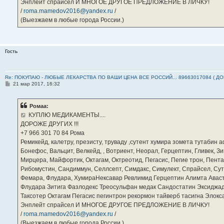
Энплейт спрайсел И МНОГОЕ ДРУГОЕ ПРЕДЛОЖЕНИЕ В ЛИЧКУ!
/
roma.mamedov2016@yandex.ru
/
(Выезжаем в любые города России.)
Гость
Re: ПОКУПАЮ - ЛЮБЫЕ ЛЕКАРСТВА ПО ВАШИ ЦЕНА ВСЕ РОССИЙ... 89663017084 ( Д
С
21 мар 2017, 16:32
о
о
б
Ромаа:
щ
е
КУПЛЮ МЕДИКАМЕНТЫ....
н
ДОРОЖЕ ДРУГИХ !!!
и
е
‪+7 966 301 70 84‬ Рома
Ремикейд, калетру, презисту, труваду ,сутент хумира зомета тутабин
Бонефос, Вальцит, Велкейд, , Вотриент, Неорал, Герцептин, Гливек, Зи
Мирцера, Майфортик, Октагам, Октреотид, Пегасис, Пегие трон, Пента
Рибомустин, Сандиммун, Селлсепт, Симдакс, Симулект, Спрайсел, Сутен
Фемара, Флудара, ХумираНексавар Ревлимид Герцептин Алимта Авас
Флудара Зитига Фазлодекс Треосульфан медак Сандостатин Эксиджад
Таксотер Октагам Пегасис пегинтрон рекормон тайверб тасигна Элок
Энплейт спрайсел И МНОГОЕ ДРУГОЕ ПРЕДЛОЖЕНИЕ В ЛИЧКУ!
/
roma.mamedov2016@yandex.ru
/
(Выезжаем в любые города России.)