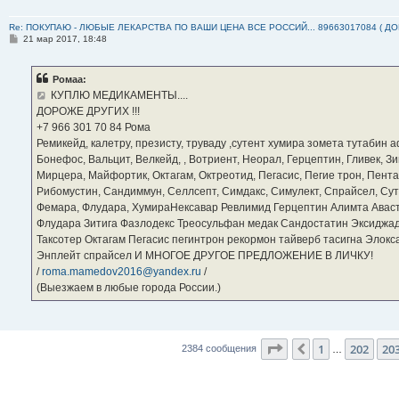
Re: ПОКУПАЮ - ЛЮБЫЕ ЛЕКАРСТВА ПО ВАШИ ЦЕНА ВСЕ РОССИЙ... 89663017084 ( Д
С
21 мар 2017, 18:48
о
о
б
Ромаа:
щ
е
КУПЛЮ МЕДИКАМЕНТЫ....
н
ДОРОЖЕ ДРУГИХ !!!
и
е
‪+7 966 301 70 84‬ Рома
Ремикейд, калетру, презисту, труваду ,сутент хумира зомета тутабин
Бонефос, Вальцит, Велкейд, , Вотриент, Неорал, Герцептин, Гливек, Зи
Мирцера, Майфортик, Октагам, Октреотид, Пегасис, Пегие трон, Пента
Рибомустин, Сандиммун, Селлсепт, Симдакс, Симулект, Спрайсел, Сутен
Фемара, Флудара, ХумираНексавар Ревлимид Герцептин Алимта Авас
Флудара Зитига Фазлодекс Треосульфан медак Сандостатин Эксиджад
Таксотер Октагам Пегасис пегинтрон рекормон тайверб тасигна Элок
Энплейт спрайсел И МНОГОЕ ДРУГОЕ ПРЕДЛОЖЕНИЕ В ЛИЧКУ!
/
roma.mamedov2016@yandex.ru
/
(Выезжаем в любые города России.)
Страница
204
из
23
1
202
20
Пред.
2384 сообщения
…