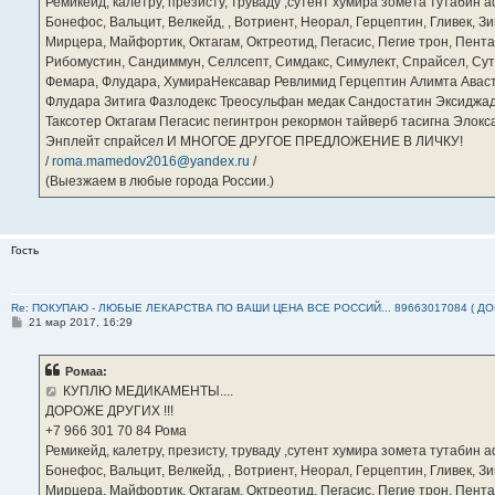
Ремикейд, калетру, презисту, труваду ,сутент хумира зомета тутабин
Бонефос, Вальцит, Велкейд, , Вотриент, Неорал, Герцептин, Гливек, Зи
Мирцера, Майфортик, Октагам, Октреотид, Пегасис, Пегие трон, Пента
Рибомустин, Сандиммун, Селлсепт, Симдакс, Симулект, Спрайсел, Сутен
Фемара, Флудара, ХумираНексавар Ревлимид Герцептин Алимта Авас
Флудара Зитига Фазлодекс Треосульфан медак Сандостатин Эксиджад
Таксотер Октагам Пегасис пегинтрон рекормон тайверб тасигна Элок
Энплейт спрайсел И МНОГОЕ ДРУГОЕ ПРЕДЛОЖЕНИЕ В ЛИЧКУ!
/
roma.mamedov2016@yandex.ru
/
(Выезжаем в любые города России.)
Гость
Re: ПОКУПАЮ - ЛЮБЫЕ ЛЕКАРСТВА ПО ВАШИ ЦЕНА ВСЕ РОССИЙ... 89663017084 ( Д
С
21 мар 2017, 16:29
о
о
б
Ромаа:
щ
е
КУПЛЮ МЕДИКАМЕНТЫ....
н
ДОРОЖЕ ДРУГИХ !!!
и
е
‪+7 966 301 70 84‬ Рома
Ремикейд, калетру, презисту, труваду ,сутент хумира зомета тутабин
Бонефос, Вальцит, Велкейд, , Вотриент, Неорал, Герцептин, Гливек, Зи
Мирцера, Майфортик, Октагам, Октреотид, Пегасис, Пегие трон, Пента