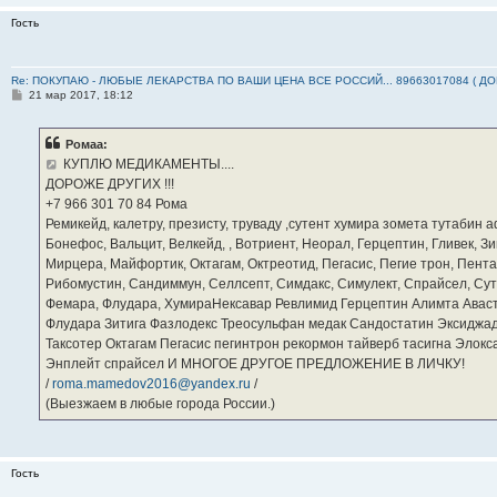
Гость
Re: ПОКУПАЮ - ЛЮБЫЕ ЛЕКАРСТВА ПО ВАШИ ЦЕНА ВСЕ РОССИЙ... 89663017084 ( Д
С
21 мар 2017, 18:12
о
о
б
Ромаа:
щ
е
КУПЛЮ МЕДИКАМЕНТЫ....
н
ДОРОЖЕ ДРУГИХ !!!
и
е
‪+7 966 301 70 84‬ Рома
Ремикейд, калетру, презисту, труваду ,сутент хумира зомета тутабин
Бонефос, Вальцит, Велкейд, , Вотриент, Неорал, Герцептин, Гливек, Зи
Мирцера, Майфортик, Октагам, Октреотид, Пегасис, Пегие трон, Пента
Рибомустин, Сандиммун, Селлсепт, Симдакс, Симулект, Спрайсел, Сутен
Фемара, Флудара, ХумираНексавар Ревлимид Герцептин Алимта Авас
Флудара Зитига Фазлодекс Треосульфан медак Сандостатин Эксиджад
Таксотер Октагам Пегасис пегинтрон рекормон тайверб тасигна Элок
Энплейт спрайсел И МНОГОЕ ДРУГОЕ ПРЕДЛОЖЕНИЕ В ЛИЧКУ!
/
roma.mamedov2016@yandex.ru
/
(Выезжаем в любые города России.)
Гость