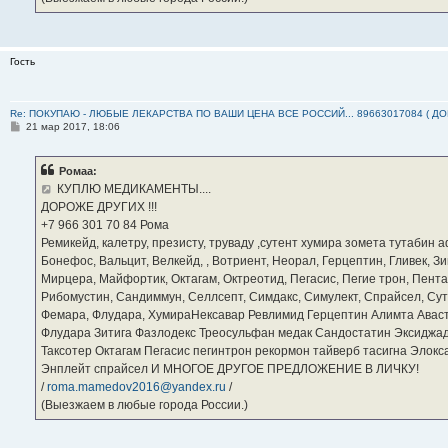
Гость
Re: ПОКУПАЮ - ЛЮБЫЕ ЛЕКАРСТВА ПО ВАШИ ЦЕНА ВСЕ РОССИЙ... 89663017084 ( Д
С
21 мар 2017, 18:06
о
о
б
Ромаа:
щ
е
КУПЛЮ МЕДИКАМЕНТЫ....
н
ДОРОЖЕ ДРУГИХ !!!
и
е
‪+7 966 301 70 84‬ Рома
Ремикейд, калетру, презисту, труваду ,сутент хумира зомета тутабин
Бонефос, Вальцит, Велкейд, , Вотриент, Неорал, Герцептин, Гливек, Зи
Мирцера, Майфортик, Октагам, Октреотид, Пегасис, Пегие трон, Пента
Рибомустин, Сандиммун, Селлсепт, Симдакс, Симулект, Спрайсел, Сутен
Фемара, Флудара, ХумираНексавар Ревлимид Герцептин Алимта Авас
Флудара Зитига Фазлодекс Треосульфан медак Сандостатин Эксиджад
Таксотер Октагам Пегасис пегинтрон рекормон тайверб тасигна Элок
Энплейт спрайсел И МНОГОЕ ДРУГОЕ ПРЕДЛОЖЕНИЕ В ЛИЧКУ!
/
roma.mamedov2016@yandex.ru
/
(Выезжаем в любые города России.)