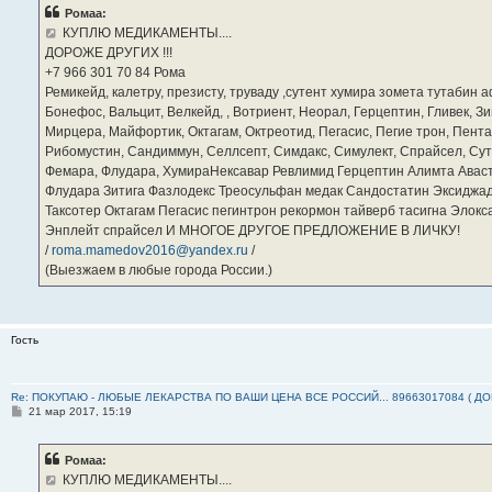
б
Ромаа:
щ
е
КУПЛЮ МЕДИКАМЕНТЫ....
н
ДОРОЖЕ ДРУГИХ !!!
и
е
‪+7 966 301 70 84‬ Рома
Ремикейд, калетру, презисту, труваду ,сутент хумира зомета тутабин
Бонефос, Вальцит, Велкейд, , Вотриент, Неорал, Герцептин, Гливек, Зи
Мирцера, Майфортик, Октагам, Октреотид, Пегасис, Пегие трон, Пента
Рибомустин, Сандиммун, Селлсепт, Симдакс, Симулект, Спрайсел, Сутен
Фемара, Флудара, ХумираНексавар Ревлимид Герцептин Алимта Авас
Флудара Зитига Фазлодекс Треосульфан медак Сандостатин Эксиджад
Таксотер Октагам Пегасис пегинтрон рекормон тайверб тасигна Элок
Энплейт спрайсел И МНОГОЕ ДРУГОЕ ПРЕДЛОЖЕНИЕ В ЛИЧКУ!
/
roma.mamedov2016@yandex.ru
/
(Выезжаем в любые города России.)
Гость
Re: ПОКУПАЮ - ЛЮБЫЕ ЛЕКАРСТВА ПО ВАШИ ЦЕНА ВСЕ РОССИЙ... 89663017084 ( Д
С
21 мар 2017, 15:19
о
о
б
Ромаа:
щ
е
КУПЛЮ МЕДИКАМЕНТЫ....
н