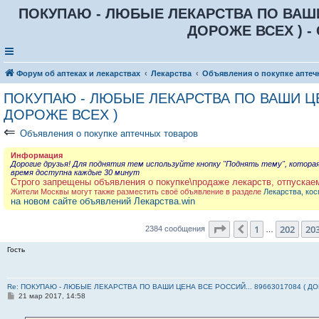
ПОКУПАЮ - ЛЮБЫЕ ЛЕКАРСТВА ПО ВАШИ Ц
ДОРОЖЕ ВСЕХ ) - 
Форум об аптеках и лекарствах
Лекарства
Объявления о покупке аптеч
ПОКУПАЮ - ЛЮБЫЕ ЛЕКАРСТВА ПО ВАШИ ЦЕН
ДОРОЖЕ ВСЕХ )
⇐
Объявления о покупке аптечных товаров
Информация
Дорогие друзья! Для поднятия тем используйте кнопку "Поднять тему", котора
время доступна каждые 30 минут
Строго запрещены объявления о покупке\продаже лекарств, отпускае
Жители Москвы могут также разместить своё объявление в разделе
Лекарства, кос
на новом сайте объявлений Лекарства.win
Страница
204
из
23
1
202
20
Пред.
2384 сообщения
…
Гость
Re: ПОКУПАЮ - ЛЮБЫЕ ЛЕКАРСТВА ПО ВАШИ ЦЕНА ВСЕ РОССИЙ... 89663017084 ( Д
С
21 мар 2017, 14:58
о
о