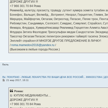
ДОРОЖЕ ДРУГИХ !!!
и
е
‪+7 966 301 70 84‬ Рома
Ремикейд, калетру, презисту, труваду ,сутент хумира зомета тутабин
Бонефос, Вальцит, Велкейд, , Вотриент, Неорал, Герцептин, Гливек, Зи
Мирцера, Майфортик, Октагам, Октреотид, Пегасис, Пегие трон, Пента
Рибомустин, Сандиммун, Селлсепт, Симдакс, Симулект, Спрайсел, Сутен
Фемара, Флудара, ХумираНексавар Ревлимид Герцептин Алимта Авас
Флудара Зитига Фазлодекс Треосульфан медак Сандостатин Эксиджад
Таксотер Октагам Пегасис пегинтрон рекормон тайверб тасигна Элок
Энплейт спрайсел И МНОГОЕ ДРУГОЕ ПРЕДЛОЖЕНИЕ В ЛИЧКУ!
/
roma.mamedov2016@yandex.ru
/
(Выезжаем в любые города России.)
Гость
Re: ПОКУПАЮ - ЛЮБЫЕ ЛЕКАРСТВА ПО ВАШИ ЦЕНА ВСЕ РОССИЙ... 89663017084 ( Д
С
21 мар 2017, 16:11
о
о
б
Ромаа:
щ
е
КУПЛЮ МЕДИКАМЕНТЫ....
н
ДОРОЖЕ ДРУГИХ !!!
и
е
‪+7 966 301 70 84‬ Рома