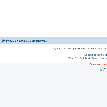
Форум об аптеках и лекарствах
Создано на основе
phpBB
® Forum Software © ph
Моды и расширени
Time: 0.118s
| Peak Memory Usage
Рeклама на с