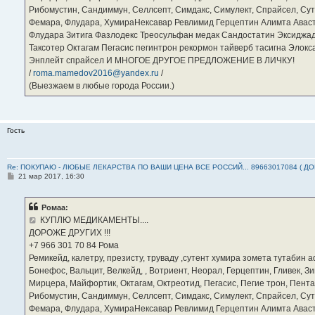
Рибомустин, Сандиммун, Селлсепт, Симдакс, Симулект, Спрайсел, Сутен
Фемара, Флудара, ХумираНексавар Ревлимид Герцептин Алимта Авас
Флудара Зитига Фазлодекс Треосульфан медак Сандостатин Эксиджад
Таксотер Октагам Пегасис пегинтрон рекормон тайверб тасигна Элок
Энплейт спрайсел И МНОГОЕ ДРУГОЕ ПРЕДЛОЖЕНИЕ В ЛИЧКУ!
/
roma.mamedov2016@yandex.ru
/
(Выезжаем в любые города России.)
Гость
Re: ПОКУПАЮ - ЛЮБЫЕ ЛЕКАРСТВА ПО ВАШИ ЦЕНА ВСЕ РОССИЙ... 89663017084 ( Д
С
21 мар 2017, 16:30
о
о
б
Ромаа:
щ
е
КУПЛЮ МЕДИКАМЕНТЫ....
н
ДОРОЖЕ ДРУГИХ !!!
и
е
‪+7 966 301 70 84‬ Рома
Ремикейд, калетру, презисту, труваду ,сутент хумира зомета тутабин
Бонефос, Вальцит, Велкейд, , Вотриент, Неорал, Герцептин, Гливек, Зи
Мирцера, Майфортик, Октагам, Октреотид, Пегасис, Пегие трон, Пента
Рибомустин, Сандиммун, Селлсепт, Симдакс, Симулект, Спрайсел, Сутен
Фемара, Флудара, ХумираНексавар Ревлимид Герцептин Алимта Авас