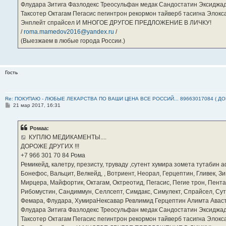
Флудара Зитига Фазлодекс Треосульфан медак Сандостатин Эксиджад
Таксотер Октагам Пегасис пегинтрон рекормон тайверб тасигна Элок
Энплейт спрайсел И МНОГОЕ ДРУГОЕ ПРЕДЛОЖЕНИЕ В ЛИЧКУ!
/
roma.mamedov2016@yandex.ru
/
(Выезжаем в любые города России.)
Гость
Re: ПОКУПАЮ - ЛЮБЫЕ ЛЕКАРСТВА ПО ВАШИ ЦЕНА ВСЕ РОССИЙ... 89663017084 ( Д
С
21 мар 2017, 16:31
о
о
б
Ромаа:
щ
е
КУПЛЮ МЕДИКАМЕНТЫ....
н
ДОРОЖЕ ДРУГИХ !!!
и
е
‪+7 966 301 70 84‬ Рома
Ремикейд, калетру, презисту, труваду ,сутент хумира зомета тутабин
Бонефос, Вальцит, Велкейд, , Вотриент, Неорал, Герцептин, Гливек, Зи
Мирцера, Майфортик, Октагам, Октреотид, Пегасис, Пегие трон, Пента
Рибомустин, Сандиммун, Селлсепт, Симдакс, Симулект, Спрайсел, Сутен
Фемара, Флудара, ХумираНексавар Ревлимид Герцептин Алимта Авас
Флудара Зитига Фазлодекс Треосульфан медак Сандостатин Эксиджад
Таксотер Октагам Пегасис пегинтрон рекормон тайверб тасигна Элок