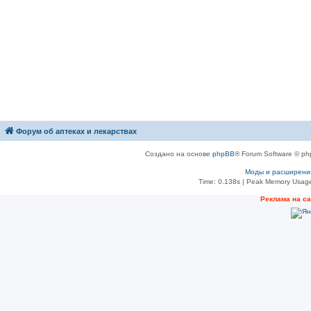
Форум об аптеках и лекарствах
Создано на основе
phpBB
® Forum Software © ph
Моды и расширени
Time: 0.138s
| Peak Memory Usage
Рeклама на с