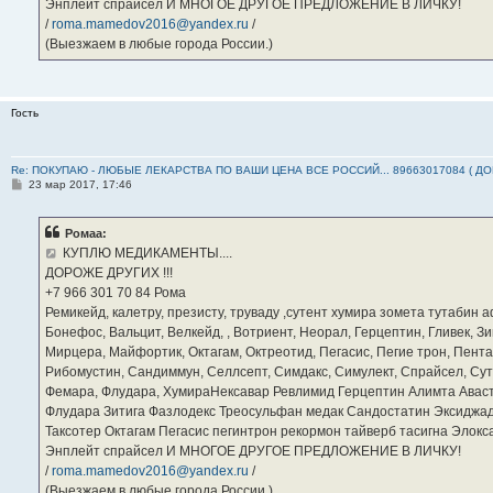
Энплейт спрайсел И МНОГОЕ ДРУГОЕ ПРЕДЛОЖЕНИЕ В ЛИЧКУ!
/
roma.mamedov2016@yandex.ru
/
(Выезжаем в любые города России.)
Гость
Re: ПОКУПАЮ - ЛЮБЫЕ ЛЕКАРСТВА ПО ВАШИ ЦЕНА ВСЕ РОССИЙ... 89663017084 ( Д
С
23 мар 2017, 17:46
о
о
б
Ромаа:
щ
е
КУПЛЮ МЕДИКАМЕНТЫ....
н
ДОРОЖЕ ДРУГИХ !!!
и
е
‪+7 966 301 70 84‬ Рома
Ремикейд, калетру, презисту, труваду ,сутент хумира зомета тутабин
Бонефос, Вальцит, Велкейд, , Вотриент, Неорал, Герцептин, Гливек, Зи
Мирцера, Майфортик, Октагам, Октреотид, Пегасис, Пегие трон, Пента
Рибомустин, Сандиммун, Селлсепт, Симдакс, Симулект, Спрайсел, Сутен
Фемара, Флудара, ХумираНексавар Ревлимид Герцептин Алимта Авас
Флудара Зитига Фазлодекс Треосульфан медак Сандостатин Эксиджад
Таксотер Октагам Пегасис пегинтрон рекормон тайверб тасигна Элок
Энплейт спрайсел И МНОГОЕ ДРУГОЕ ПРЕДЛОЖЕНИЕ В ЛИЧКУ!
/
roma.mamedov2016@yandex.ru
/
(Выезжаем в любые города России.)