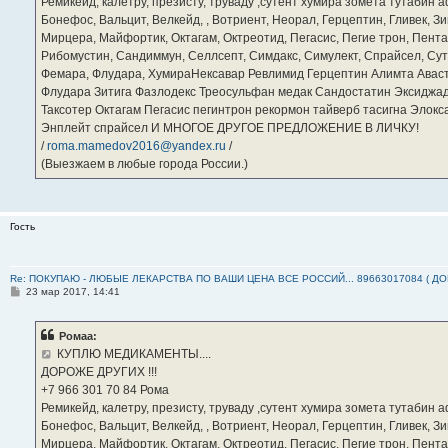
Ремикейд, калетру, презисту, труваду ,сутент хумира зомета тутабин
Бонефос, Вальцит, Велкейд, , Вотриент, Неорал, Герцептин, Гливек, Зи
Мирцера, Майфортик, Октагам, Октреотид, Пегасис, Пегие трон, Пента
Рибомустин, Сандиммун, Селлсепт, Симдакс, Симулект, Спрайсел, Сутен
Фемара, Флудара, ХумираНексавар Ревлимид Герцептин Алимта Авас
Флудара Зитига Фазлодекс Треосульфан медак Сандостатин Эксиджад
Таксотер Октагам Пегасис пегинтрон рекормон тайверб тасигна Элок
Энплейт спрайсел И МНОГОЕ ДРУГОЕ ПРЕДЛОЖЕНИЕ В ЛИЧКУ!
/
roma.mamedov2016@yandex.ru
/
(Выезжаем в любые города России.)
Гость
Re: ПОКУПАЮ - ЛЮБЫЕ ЛЕКАРСТВА ПО ВАШИ ЦЕНА ВСЕ РОССИЙ... 89663017084 ( Д
С
23 мар 2017, 14:41
о
о
б
Ромаа:
щ
е
КУПЛЮ МЕДИКАМЕНТЫ....
н
ДОРОЖЕ ДРУГИХ !!!
и
е
‪+7 966 301 70 84‬ Рома
Ремикейд, калетру, презисту, труваду ,сутент хумира зомета тутабин
Бонефос, Вальцит, Велкейд, , Вотриент, Неорал, Герцептин, Гливек, Зи
Мирцера, Майфортик, Октагам, Октреотид, Пегасис, Пегие трон, Пента