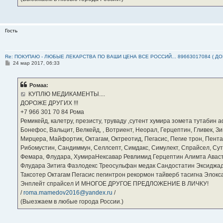
Гость
Re: ПОКУПАЮ - ЛЮБЫЕ ЛЕКАРСТВА ПО ВАШИ ЦЕНА ВСЕ РОССИЙ... 89663017084 ( Д
С
24 мар 2017, 06:33
о
о
б
Ромаа:
щ
е
КУПЛЮ МЕДИКАМЕНТЫ....
н
ДОРОЖЕ ДРУГИХ !!!
и
е
‪+7 966 301 70 84‬ Рома
Ремикейд, калетру, презисту, труваду ,сутент хумира зомета тутабин
Бонефос, Вальцит, Велкейд, , Вотриент, Неорал, Герцептин, Гливек, Зи
Мирцера, Майфортик, Октагам, Октреотид, Пегасис, Пегие трон, Пента
Рибомустин, Сандиммун, Селлсепт, Симдакс, Симулект, Спрайсел, Сутен
Фемара, Флудара, ХумираНексавар Ревлимид Герцептин Алимта Авас
Флудара Зитига Фазлодекс Треосульфан медак Сандостатин Эксиджад
Таксотер Октагам Пегасис пегинтрон рекормон тайверб тасигна Элок
Энплейт спрайсел И МНОГОЕ ДРУГОЕ ПРЕДЛОЖЕНИЕ В ЛИЧКУ!
/
roma.mamedov2016@yandex.ru
/
(Выезжаем в любые города России.)