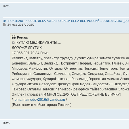
Гость
Re: ПОКУПАЮ - ЛЮБЫЕ ЛЕКАРСТВА ПО ВАШИ ЦЕНА ВСЕ РОССИЙ... 89663017084 ( Д
С
24 мар 2017, 09:59
о
о
б
Ромаа:
щ
е
КУПЛЮ МЕДИКАМЕНТЫ....
н
ДОРОЖЕ ДРУГИХ !!!
и
е
‪+7 966 301 70 84‬ Рома
Ремикейд, калетру, презисту, труваду ,сутент хумира зомета тутабин
Бонефос, Вальцит, Велкейд, , Вотриент, Неорал, Герцептин, Гливек, Зи
Мирцера, Майфортик, Октагам, Октреотид, Пегасис, Пегие трон, Пента
Рибомустин, Сандиммун, Селлсепт, Симдакс, Симулект, Спрайсел, Сутен
Фемара, Флудара, ХумираНексавар Ревлимид Герцептин Алимта Авас
Флудара Зитига Фазлодекс Треосульфан медак Сандостатин Эксиджад
Таксотер Октагам Пегасис пегинтрон рекормон тайверб тасигна Элок
Энплейт спрайсел И МНОГОЕ ДРУГОЕ ПРЕДЛОЖЕНИЕ В ЛИЧКУ!
/
roma.mamedov2016@yandex.ru
/
(Выезжаем в любые города России.)
Гость