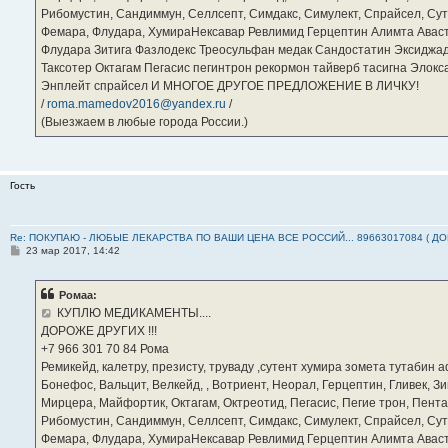
Рибомустин, Сандиммун, Селлсепт, Симдакс, Симулект, Спрайсел, Сутен
Фемара, Флудара, ХумираНексавар Ревлимид Герцептин Алимта Авас
Флудара Зитига Фазлодекс Треосульфан медак Сандостатин Эксиджад
Таксотер Октагам Пегасис пегинтрон рекормон тайверб тасигна Элок
Энплейт спрайсел И МНОГОЕ ДРУГОЕ ПРЕДЛОЖЕНИЕ В ЛИЧКУ!
/
roma.mamedov2016@yandex.ru
/
(Выезжаем в любые города России.)
Гость
Re: ПОКУПАЮ - ЛЮБЫЕ ЛЕКАРСТВА ПО ВАШИ ЦЕНА ВСЕ РОССИЙ... 89663017084 ( Д
С
23 мар 2017, 14:42
о
о
б
Ромаа:
щ
е
КУПЛЮ МЕДИКАМЕНТЫ....
н
ДОРОЖЕ ДРУГИХ !!!
и
е
‪+7 966 301 70 84‬ Рома
Ремикейд, калетру, презисту, труваду ,сутент хумира зомета тутабин
Бонефос, Вальцит, Велкейд, , Вотриент, Неорал, Герцептин, Гливек, Зи
Мирцера, Майфортик, Октагам, Октреотид, Пегасис, Пегие трон, Пента
Рибомустин, Сандиммун, Селлсепт, Симдакс, Симулект, Спрайсел, Сутен
Фемара, Флудара, ХумираНексавар Ревлимид Герцептин Алимта Авас