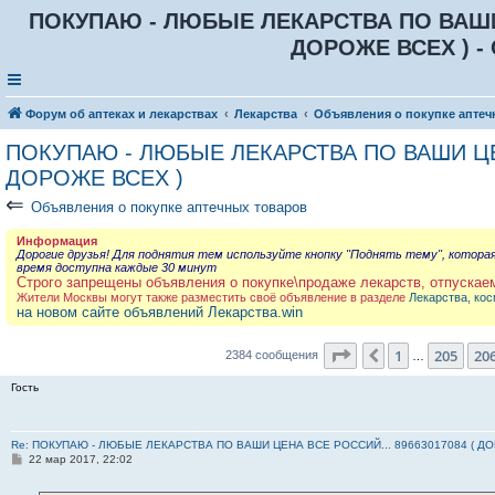
ПОКУПАЮ - ЛЮБЫЕ ЛЕКАРСТВА ПО ВАШИ Ц
ДОРОЖЕ ВСЕХ ) - 
Форум об аптеках и лекарствах
Лекарства
Объявления о покупке аптеч
ПОКУПАЮ - ЛЮБЫЕ ЛЕКАРСТВА ПО ВАШИ ЦЕН
ДОРОЖЕ ВСЕХ )
⇐
Объявления о покупке аптечных товаров
Информация
Дорогие друзья! Для поднятия тем используйте кнопку "Поднять тему", котора
время доступна каждые 30 минут
Строго запрещены объявления о покупке\продаже лекарств, отпускае
Жители Москвы могут также разместить своё объявление в разделе
Лекарства, кос
на новом сайте объявлений Лекарства.win
Страница
207
из
23
1
205
20
Пред.
2384 сообщения
…
Гость
Re: ПОКУПАЮ - ЛЮБЫЕ ЛЕКАРСТВА ПО ВАШИ ЦЕНА ВСЕ РОССИЙ... 89663017084 ( Д
С
22 мар 2017, 22:02
о
о