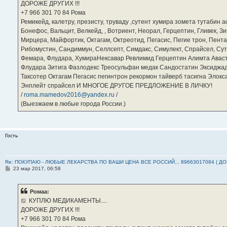
ДОРОЖЕ ДРУГИХ !!!
и
е
‪+7 966 301 70 84‬ Рома
Ремикейд, калетру, презисту, труваду ,сутент хумира зомета тутабин
Бонефос, Вальцит, Велкейд, , Вотриент, Неорал, Герцептин, Гливек, Зи
Мирцера, Майфортик, Октагам, Октреотид, Пегасис, Пегие трон, Пента
Рибомустин, Сандиммун, Селлсепт, Симдакс, Симулект, Спрайсел, Сутен
Фемара, Флудара, ХумираНексавар Ревлимид Герцептин Алимта Авас
Флудара Зитига Фазлодекс Треосульфан медак Сандостатин Эксиджад
Таксотер Октагам Пегасис пегинтрон рекормон тайверб тасигна Элок
Энплейт спрайсел И МНОГОЕ ДРУГОЕ ПРЕДЛОЖЕНИЕ В ЛИЧКУ!
/
roma.mamedov2016@yandex.ru
/
(Выезжаем в любые города России.)
Гость
Re: ПОКУПАЮ - ЛЮБЫЕ ЛЕКАРСТВА ПО ВАШИ ЦЕНА ВСЕ РОССИЙ... 89663017084 ( Д
С
23 мар 2017, 06:58
о
о
б
Ромаа:
щ
е
КУПЛЮ МЕДИКАМЕНТЫ....
н
ДОРОЖЕ ДРУГИХ !!!
и
е
‪+7 966 301 70 84‬ Рома