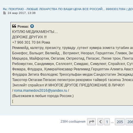
Re: ПОКУПАЮ - ЛЮБЫЕ ЛЕКАРСТВА ПО ВАШИ ЦЕНА ВСЕ РОССИЙ... 89663017084 ( Д
С
24 мар 2017, 13:38
о
о
б
Ромаа:
щ
е
КУПЛЮ МЕДИКАМЕНТЫ....
н
ДОРОЖЕ ДРУГИХ !!!
и
е
‪+7 966 301 70 84‬ Рома
Ремикейд, калетру, презисту, труваду ,сутент хумира зомета тутабин
Бонефос, Вальцит, Велкейд, , Вотриент, Неорал, Герцептин, Гливек, Зи
Мирцера, Майфортик, Октагам, Октреотид, Пегасис, Пегие трон, Пента
Рибомустин, Сандиммун, Селлсепт, Симдакс, Симулект, Спрайсел, Сутен
Фемара, Флудара, ХумираНексавар Ревлимид Герцептин Алимта Авас
Флудара Зитига Фазлодекс Треосульфан медак Сандостатин Эксиджад
Таксотер Октагам Пегасис пегинтрон рекормон тайверб тасигна Элок
Энплейт спрайсел И МНОГОЕ ДРУГОЕ ПРЕДЛОЖЕНИЕ В ЛИЧКУ!
/
roma.mamedov2016@yandex.ru
/
(Выезжаем в любые города России.)
[
Страница
207
из
23
1
205
20
Пред.
2384 сообщения
…