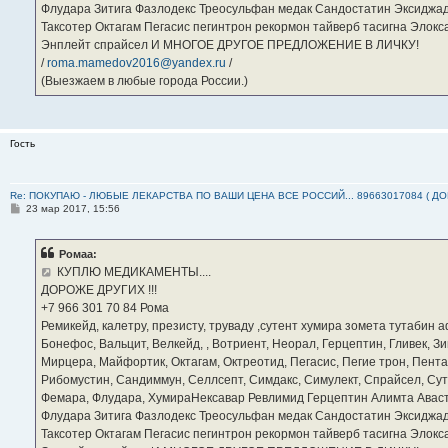
Флудара Зитига Фазлодекс Треосульфан медак Сандостатин Эксиджад
Таксотер Октагам Пегасис пегинтрон рекормон тайверб тасигна Элок
Энплейт спрайсел И МНОГОЕ ДРУГОЕ ПРЕДЛОЖЕНИЕ В ЛИЧКУ!
/
roma.mamedov2016@yandex.ru
/
(Выезжаем в любые города России.)
Гость
Re: ПОКУПАЮ - ЛЮБЫЕ ЛЕКАРСТВА ПО ВАШИ ЦЕНА ВСЕ РОССИЙ... 89663017084 ( Д
С
23 мар 2017, 15:56
о
о
б
Ромаа:
щ
е
КУПЛЮ МЕДИКАМЕНТЫ....
н
ДОРОЖЕ ДРУГИХ !!!
и
е
‪+7 966 301 70 84‬ Рома
Ремикейд, калетру, презисту, труваду ,сутент хумира зомета тутабин
Бонефос, Вальцит, Велкейд, , Вотриент, Неорал, Герцептин, Гливек, Зи
Мирцера, Майфортик, Октагам, Октреотид, Пегасис, Пегие трон, Пента
Рибомустин, Сандиммун, Селлсепт, Симдакс, Симулект, Спрайсел, Сутен
Фемара, Флудара, ХумираНексавар Ревлимид Герцептин Алимта Авас
Флудара Зитига Фазлодекс Треосульфан медак Сандостатин Эксиджад
Таксотер Октагам Пегасис пегинтрон рекормон тайверб тасигна Элок