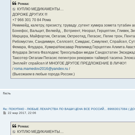
б
Ромаа:
щ
е
КУПЛЮ МЕДИКАМЕНТЫ....
н
ДОРОЖЕ ДРУГИХ !!!
и
е
‪+7 966 301 70 84‬ Рома
Ремикейд, калетру, презисту, труваду ,сутент хумира зомета тутабин
Бонефос, Вальцит, Велкейд, , Вотриент, Неорал, Герцептин, Гливек, Зи
Мирцера, Майфортик, Октагам, Октреотид, Пегасис, Пегие трон, Пента
Рибомустин, Сандиммун, Селлсепт, Симдакс, Симулект, Спрайсел, Сутен
Фемара, Флудара, ХумираНексавар Ревлимид Герцептин Алимта Авас
Флудара Зитига Фазлодекс Треосульфан медак Сандостатин Эксиджад
Таксотер Октагам Пегасис пегинтрон рекормон тайверб тасигна Элок
Энплейт спрайсел И МНОГОЕ ДРУГОЕ ПРЕДЛОЖЕНИЕ В ЛИЧКУ!
/
roma.mamedov2016@yandex.ru
/
(Выезжаем в любые города России.)
Гость
Re: ПОКУПАЮ - ЛЮБЫЕ ЛЕКАРСТВА ПО ВАШИ ЦЕНА ВСЕ РОССИЙ... 89663017084 ( Д
С
22 мар 2017, 22:06
о
о
б
Ромаа:
щ
е
КУПЛЮ МЕДИКАМЕНТЫ....
н