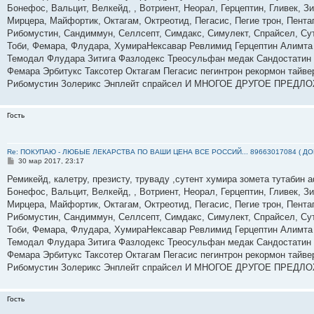
б
Бонефос, Вальцит, Велкейд, , Вотриент, Неорал, Герцептин, Гливек, З
щ
е
Мирцера, Майфортик, Октагам, Октреотид, Пегасис, Пегие трон, Пента
н
Рибомустин, Сандиммун, Селлсепт, Симдакс, Симулект, Спрайсел, Суте
и
е
Тоби, Фемара, Флудара, ХумираНексавар Ревлимид Герцептин Алимта
Темодал Флудара Зитига Фазлодекс Треосульфан медак Сандостатин
Фемара Эрбитукс Таксотер Октагам Пегасис пегинтрон рекормон тайве
Рибомустин Золерикс Энплейт спрайсел И МНОГОЕ ДРУГОЕ ПРЕДЛ
Гость
Re: ПОКУПАЮ - ЛЮБЫЕ ЛЕКАРСТВА ПО ВАШИ ЦЕНА ВСЕ РОССИЙ... 89663017084 ( Д
С
30 мар 2017, 23:17
о
о
Ремикейд, калетру, презисту, труваду ,сутент хумира зомета тутабин
б
Бонефос, Вальцит, Велкейд, , Вотриент, Неорал, Герцептин, Гливек, З
щ
е
Мирцера, Майфортик, Октагам, Октреотид, Пегасис, Пегие трон, Пента
н
Рибомустин, Сандиммун, Селлсепт, Симдакс, Симулект, Спрайсел, Суте
и
е
Тоби, Фемара, Флудара, ХумираНексавар Ревлимид Герцептин Алимта
Темодал Флудара Зитига Фазлодекс Треосульфан медак Сандостатин
Фемара Эрбитукс Таксотер Октагам Пегасис пегинтрон рекормон тайве
Рибомустин Золерикс Энплейт спрайсел И МНОГОЕ ДРУГОЕ ПРЕДЛ
Гость