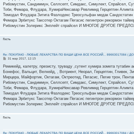
н
Рибомустин, Сандиммун, Селлсепт, Симдакс, Симулект, Спрайсел, Суте
и
е
Тоби, Фемара, Флудара, ХумираНексавар Ревлимид Герцептин Алимта
Темодал Флудара Зитига Фазлодекс Треосульфан медак Сандостатин
Фемара Эрбитукс Таксотер Октагам Пегасис пегинтрон рекормон тайве
Рибомустин Золерикс Энплейт спрайсел И МНОГОЕ ДРУГОЕ ПРЕДЛ
Гость
Re: ПОКУПАЮ - ЛЮБЫЕ ЛЕКАРСТВА ПО ВАШИ ЦЕНА ВСЕ РОССИЙ... 89663017084 ( Д
С
31 мар 2017, 12:15
о
о
Ремикейд, калетру, презисту, труваду ,сутент хумира зомета тутабин
б
Бонефос, Вальцит, Велкейд, , Вотриент, Неорал, Герцептин, Гливек, З
щ
е
Мирцера, Майфортик, Октагам, Октреотид, Пегасис, Пегие трон, Пента
н
Рибомустин, Сандиммун, Селлсепт, Симдакс, Симулект, Спрайсел, Суте
и
е
Тоби, Фемара, Флудара, ХумираНексавар Ревлимид Герцептин Алимта
Темодал Флудара Зитига Фазлодекс Треосульфан медак Сандостатин
Фемара Эрбитукс Таксотер Октагам Пегасис пегинтрон рекормон тайве
Рибомустин Золерикс Энплейт спрайсел И МНОГОЕ ДРУГОЕ ПРЕДЛ
Гость
Re: ПОКУПАЮ - ЛЮБЫЕ ЛЕКАРСТВА ПО ВАШИ ЦЕНА ВСЕ РОССИЙ... 89663017084 ( Д