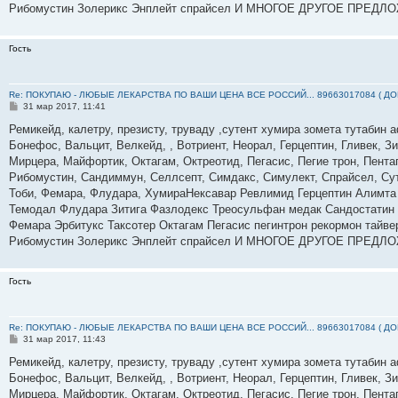
Рибомустин Золерикс Энплейт спрайсел И МНОГОЕ ДРУГОЕ ПРЕДЛ
Гость
Re: ПОКУПАЮ - ЛЮБЫЕ ЛЕКАРСТВА ПО ВАШИ ЦЕНА ВСЕ РОССИЙ... 89663017084 ( Д
С
31 мар 2017, 11:41
о
о
Ремикейд, калетру, презисту, труваду ,сутент хумира зомета тутабин
б
Бонефос, Вальцит, Велкейд, , Вотриент, Неорал, Герцептин, Гливек, З
щ
е
Мирцера, Майфортик, Октагам, Октреотид, Пегасис, Пегие трон, Пента
н
Рибомустин, Сандиммун, Селлсепт, Симдакс, Симулект, Спрайсел, Суте
и
е
Тоби, Фемара, Флудара, ХумираНексавар Ревлимид Герцептин Алимта
Темодал Флудара Зитига Фазлодекс Треосульфан медак Сандостатин
Фемара Эрбитукс Таксотер Октагам Пегасис пегинтрон рекормон тайве
Рибомустин Золерикс Энплейт спрайсел И МНОГОЕ ДРУГОЕ ПРЕДЛ
Гость
Re: ПОКУПАЮ - ЛЮБЫЕ ЛЕКАРСТВА ПО ВАШИ ЦЕНА ВСЕ РОССИЙ... 89663017084 ( Д
С
31 мар 2017, 11:43
о
о
Ремикейд, калетру, презисту, труваду ,сутент хумира зомета тутабин
б
Бонефос, Вальцит, Велкейд, , Вотриент, Неорал, Герцептин, Гливек, З
щ
е
Мирцера, Майфортик, Октагам, Октреотид, Пегасис, Пегие трон, Пента