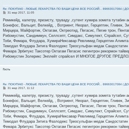
Re: ПОКУПАЮ - ЛЮБЫЕ ЛЕКАРСТВА ПО ВАШИ ЦЕНА ВСЕ РОССИЙ... 89663017084 ( Д
С
31 мар 2017, 11:05
о
о
Ремикейд, калетру, презисту, труваду ,сутент хумира зомета тутабин
б
Бонефос, Вальцит, Велкейд, , Вотриент, Неорал, Герцептин, Гливек, З
щ
е
Мирцера, Майфортик, Октагам, Октреотид, Пегасис, Пегие трон, Пента
н
Рибомустин, Сандиммун, Селлсепт, Симдакс, Симулект, Спрайсел, Суте
и
е
Тоби, Фемара, Флудара, ХумираНексавар Ревлимид Герцептин Алимта
Темодал Флудара Зитига Фазлодекс Треосульфан медак Сандостатин
Фемара Эрбитукс Таксотер Октагам Пегасис пегинтрон рекормон тайве
Рибомустин Золерикс Энплейт спрайсел И МНОГОЕ ДРУГОЕ ПРЕДЛ
Гость
Re: ПОКУПАЮ - ЛЮБЫЕ ЛЕКАРСТВА ПО ВАШИ ЦЕНА ВСЕ РОССИЙ... 89663017084 ( Д
С
31 мар 2017, 11:12
о
о
Ремикейд, калетру, презисту, труваду ,сутент хумира зомета тутабин
б
Бонефос, Вальцит, Велкейд, , Вотриент, Неорал, Герцептин, Гливек, З
щ
е
Мирцера, Майфортик, Октагам, Октреотид, Пегасис, Пегие трон, Пента
н
Рибомустин, Сандиммун, Селлсепт, Симдакс, Симулект, Спрайсел, Суте
и
е
Тоби, Фемара, Флудара, ХумираНексавар Ревлимид Герцептин Алимта
Темодал Флудара Зитига Фазлодекс Треосульфан медак Сандостатин
Фемара Эрбитукс Таксотер Октагам Пегасис пегинтрон рекормон тайве