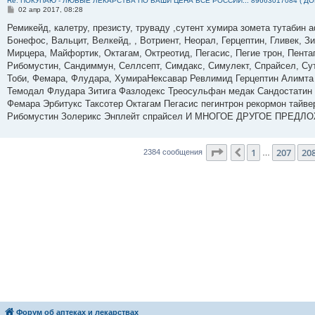
Re: ПОКУПАЮ - ЛЮБЫЕ ЛЕКАРСТВА ПО ВАШИ ЦЕНА ВСЕ РОССИЙ... 89663017084 ( Д
С
02 апр 2017, 08:28
о
о
Ремикейд, калетру, презисту, труваду ,сутент хумира зомета тутабин
б
Бонефос, Вальцит, Велкейд, , Вотриент, Неорал, Герцептин, Гливек, З
щ
е
Мирцера, Майфортик, Октагам, Октреотид, Пегасис, Пегие трон, Пента
н
Рибомустин, Сандиммун, Селлсепт, Симдакс, Симулект, Спрайсел, Суте
и
е
Тоби, Фемара, Флудара, ХумираНексавар Ревлимид Герцептин Алимта
Темодал Флудара Зитига Фазлодекс Треосульфан медак Сандостатин
Фемара Эрбитукс Таксотер Октагам Пегасис пегинтрон рекормон тайве
Рибомустин Золерикс Энплейт спрайсел И МНОГОЕ ДРУГОЕ ПРЕДЛ
Страница
209
из
23
1
207
20
Пред.
2384 сообщения
…
Форум об аптеках и лекарствах