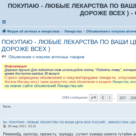
ПОКУПАЮ - ЛЮБЫЕ ЛЕКАРСТВА ПО ВАШИ Ц
ДОРОЖЕ ВСЕХ ) - 
Форум об аптеках и лекарствах
Лекарства
Объявления о покупке аптеч
ПОКУПАЮ - ЛЮБЫЕ ЛЕКАРСТВА ПО ВАШИ ЦЕН
ДОРОЖЕ ВСЕХ )
⇐
Объявления о покупке аптечных товаров
Информация
Дорогие друзья! Для поднятия тем используйте кнопку "Поднять тему", котора
время доступна каждые 30 минут
Строго запрещены объявления о покупке\продаже лекарств, отпускае
Жители Москвы могут также разместить своё объявление в разделе
Лекарства, кос
на новом сайте объявлений Лекарства.win
Страница
209
из
23
1
207
20
Пред.
2384 сообщения
…
Гость
Re: ПОКУПАЮ - ЛЮБЫЕ ЛЕКАРСТВА ПО ВАШИ ЦЕНА ВСЕ РОССИЙ... 89663017084 ( Д
С
30 мар 2017, 23:11
о
о
Ремикейд, калетру, презисту, труваду ,сутент хумира зомета тутабин