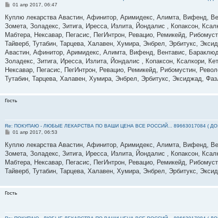
С
01 апр 2017, 06:47
о
о
Куплю лекарства Авастин, Афинитор, Аримидекс, Алимта, Вифенд, Вен
б
Зомета, Золадекс, Зитига, Иресса, Излита, Йондалис , Копаксон, Ксал
щ
е
Мабтера, Нексавар, Пегасис, ПегИнтрон, Ревацио, Ремикейд, Рибомусти
н
Тайверб, Тутабин, Тарцева, Халавен, Хумира, Энбрел, Эрбитукс, Экси
и
е
Авастин, Афинитор, Аримидекс, Алимта, Вифенд, Вентавис, Бараклюд,
Золадекс, Зитига, Иресса, Излита, Йондалис , Копаксон, Ксалкори, Ке
Нексавар, Пегасис, ПегИнтрон, Ревацио, Ремикейд, Рибомустин, Револе
Тутабин, Тарцева, Халавен, Хумира, Энбрел, Эрбитукс, Эксиджад, Фаз
Гость
Re: ПОКУПАЮ - ЛЮБЫЕ ЛЕКАРСТВА ПО ВАШИ ЦЕНА ВСЕ РОССИЙ... 89663017084 ( Д
С
01 апр 2017, 06:53
о
о
Куплю лекарства Авастин, Афинитор, Аримидекс, Алимта, Вифенд, Вен
б
Зомета, Золадекс, Зитига, Иресса, Излита, Йондалис , Копаксон, Ксал
щ
е
Мабтера, Нексавар, Пегасис, ПегИнтрон, Ревацио, Ремикейд, Рибомусти
н
Тайверб, Тутабин, Тарцева, Халавен, Хумира, Энбрел, Эрбитукс, Экси
и
е
Гость