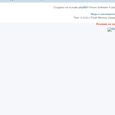
Создано на основе
phpBB
® Forum Software © ph
Моды и расширени
Time: 0.112s
| Peak Memory Usage
Рeклама на с