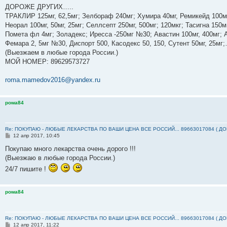
б
ДОРОЖЕ ДРУГИХ…..
щ
е
ТРАКЛИР 125мг, 62,5мг; Зелбораф 240мг; Хумира 40мг, Ремикейд 100мг
н
Неорал 100мг, 50мг, 25мг; Селлсепт 250мг, 500мг; 120мкг; Тасигна 150м
и
е
Помета фл 4мг; Золадекс; Иресса -250мг №30; Авастин 100мг, 400мг; А
Фемара 2, 5мг №30, Диспорт 500, Касодекс 50, 150, Сутент 50мг, 25м
(Выезжаем в любые города России.)
МОЙ НОМЕР: ‪89629573727‬
roma.mamedov2016@yandex.ru
рома84
Re: ПОКУПАЮ - ЛЮБЫЕ ЛЕКАРСТВА ПО ВАШИ ЦЕНА ВСЕ РОССИЙ... 89663017084 ( Д
С
12 апр 2017, 10:45
о
о
Покупаю много лекарства очень дорого !!!
б
(Выезжаю в любые города России.)
щ
е
24/7 пишите !
н
и
е
рома84
Re: ПОКУПАЮ - ЛЮБЫЕ ЛЕКАРСТВА ПО ВАШИ ЦЕНА ВСЕ РОССИЙ... 89663017084 ( Д
С
12 апр 2017, 11:22