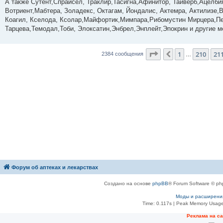
о
А также Сутент,Спрайсел, Траклир,Тасигна,Афинитор, Тайверб,Ацелб
б
Вотриент,Мабтера, Золадекс, Октагам, Йондалис, Актемра, Актилизе,В
щ
е
Коагил, Кселода, Ксолар,Майфортик,Мимпара,Рибомустин Мирцера,Пе
н
Тарцева,Темодал,Тоби, Элоксатин,Энбрел,Энплейт,Эпокрин и другие м
и
е
Страница
212
из
23
1
210
21
Пред.
2384 сообщения
…
Форум об аптеках и лекарствах
Создано на основе
phpBB
® Forum Software © ph
Моды и расширени
Time: 0.117s
| Peak Memory Usage
Рeклама на с