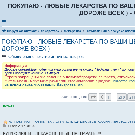
ПОКУПАЮ - ЛЮБЫЕ ЛЕКАРСТВА ПО ВАШИ Ц
ДОРОЖЕ ВСЕХ ) - 
Форум об аптеках и лекарствах
Лекарства
Объявления о покупке аптеч
ПОКУПАЮ - ЛЮБЫЕ ЛЕКАРСТВА ПО ВАШИ ЦЕН
ДОРОЖЕ ВСЕХ )
⇐
Объявления о покупке аптечных товаров
Информация
Дорогие друзья! Для поднятия тем используйте кнопку "Поднять тему", котора
время доступна каждые 30 минут
Строго запрещены объявления о покупке\продаже лекарств, отпускае
Жители Москвы могут также разместить своё объявление в разделе
Лекарства, кос
на новом сайте объявлений Лекарства.win
Страница
212
из
23
1
210
21
Пред.
2384 сообщения
…
рома84
Re: ПОКУПАЮ - ЛЮБЫЕ ЛЕКАРСТВА ПО ВАШИ ЦЕНА ВСЕ РОССИЙ... 89663017084 
С
11 апр 2017, 09:20
о
о
КУПЛЮ ЛЮБЫЕ ЛЕКАРСТВЕННЫЕ ПРЕПАРАТЫ !!!