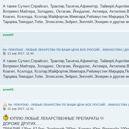
о
о
А также Сутент,Спрайсел, Траклир,Тасигна,Афинитор, Тайверб,Ацелб
б
Вотриент,Мабтера, Золадекс, Октагам, Йондалис, Актемра, Актилизе,В
щ
е
Коагил, Кселода, Ксолар,Майфортик,Мимпара,Рибомустин Мирцера,Пе
н
Тарцева,Темодал,Тоби, Элоксатин,Энбрел,Энплейт,Эпокрин и другие м
и
е
рома84
Re: ПОКУПАЮ - ЛЮБЫЕ ЛЕКАРСТВА ПО ВАШИ ЦЕНА ВСЕ РОССИЙ... 89663017084 ( Д
С
12 апр 2017, 11:40
о
о
А также Сутент,Спрайсел, Траклир,Тасигна,Афинитор, Тайверб,Ацелб
б
Вотриент,Мабтера, Золадекс, Октагам, Йондалис, Актемра, Актилизе,В
щ
е
Коагил, Кселода, Ксолар,Майфортик,Мимпара,Рибомустин Мирцера,Пе
н
Тарцева,Темодал,Тоби, Элоксатин,Энбрел,Энплейт,Эпокрин и другие м
и
е
рома84
Re: ПОКУПАЮ - ЛЮБЫЕ ЛЕКАРСТВА ПО ВАШИ ЦЕНА ВСЕ РОССИЙ... 89663017084 
С
12 апр 2017, 11:41
о
о
КУПЛЮ ЛЮБЫЕ ЛЕКАРСТВЕННЫЕ ПРЕПАРАТЫ !!!
б
щ
ДОРОЖЕ ДРУГИХ…..
е
ТРАКЛИР 125мг, 62,5мг; Зелбораф 240мг; Хумира 40мг, Ремикейд 100мг