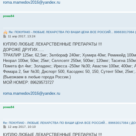
roma.mamedov2016@yandex.ru
рома84
Re: ПОКУПАЮ - ЛЮБЫЕ ЛЕКАРСТВА ПО ВАШИ ЦЕНА ВСЕ РОССИЙ... 89663017084 
С
11 апр 2017, 13:24
о
о
КУПЛЮ ЛЮБЫЕ ЛЕКАРСТВЕННЫЕ ПРЕПАРАТЫ !!!
б
ДОРОЖЕ ДРУГИХ…..
щ
е
ТРАКЛИР 125мг, 62,5мг; Зелбораф 240мг; Хумира 40мг, Ремикейд 100мг
н
Неорал 100мг, 50мг, 25мг; Селлсепт 250мг, 500мг; 120мкг; Тасигна 150м
и
е
Помета фл 4мг; Золадекс; Иресса -250мг №30; Авастин 100мг, 400мг; А
Фемара 2, 5мг №30, Диспорт 500, Касодекс 50, 150, Сутент 50мг, 25м
(Выезжаем в любые города России.)
МОЙ НОМЕР: ‪89629573727‬
roma.mamedov2016@yandex.ru
рома84
Re: ПОКУПАЮ - ЛЮБЫЕ ЛЕКАРСТВА ПО ВАШИ ЦЕНА ВСЕ РОССИЙ... 89663017084 ( Д
С
12 апр 2017, 10:10
о
о
КУПЛЮ ЛЮБЫЕ ЛЕКАРСТВЕННЫЕ ПРЕПАРАТЫ !!!