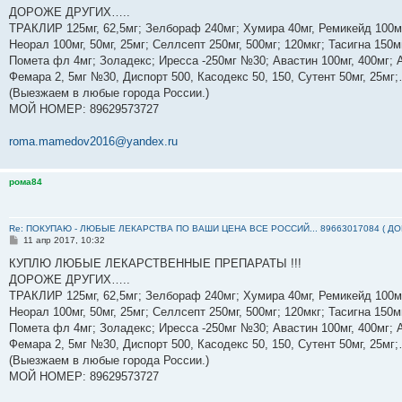
б
ДОРОЖЕ ДРУГИХ…..
щ
е
ТРАКЛИР 125мг, 62,5мг; Зелбораф 240мг; Хумира 40мг, Ремикейд 100мг
н
Неорал 100мг, 50мг, 25мг; Селлсепт 250мг, 500мг; 120мкг; Тасигна 150м
и
е
Помета фл 4мг; Золадекс; Иресса -250мг №30; Авастин 100мг, 400мг; А
Фемара 2, 5мг №30, Диспорт 500, Касодекс 50, 150, Сутент 50мг, 25м
(Выезжаем в любые города России.)
МОЙ НОМЕР: ‪89629573727‬
roma.mamedov2016@yandex.ru
рома84
Re: ПОКУПАЮ - ЛЮБЫЕ ЛЕКАРСТВА ПО ВАШИ ЦЕНА ВСЕ РОССИЙ... 89663017084 ( Д
С
11 апр 2017, 10:32
о
о
КУПЛЮ ЛЮБЫЕ ЛЕКАРСТВЕННЫЕ ПРЕПАРАТЫ !!!
б
ДОРОЖЕ ДРУГИХ…..
щ
е
ТРАКЛИР 125мг, 62,5мг; Зелбораф 240мг; Хумира 40мг, Ремикейд 100мг
н
Неорал 100мг, 50мг, 25мг; Селлсепт 250мг, 500мг; 120мкг; Тасигна 150м
и
е
Помета фл 4мг; Золадекс; Иресса -250мг №30; Авастин 100мг, 400мг; А
Фемара 2, 5мг №30, Диспорт 500, Касодекс 50, 150, Сутент 50мг, 25м
(Выезжаем в любые города России.)
МОЙ НОМЕР: ‪89629573727‬