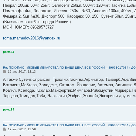
н
и
Неорал 100мг, 50мг, 25мг; Селлсепт 250мг, 500мг; 120мкг; Тасигна 150м
е
Помета фл 4мг; Золадекс; Иресса -250мг №30; Авастин 100мг, 400мг; А
Фемара 2, 5мг №30, Диспорт 500, Касодекс 50, 150, Сутент 50мг, 25м
(Выезжаем в любые города России.)
МОЙ НОМЕР: ‪89629573727‬
roma.mamedov2016@yandex.ru
рома84
Re: ПОКУПАЮ - ЛЮБЫЕ ЛЕКАРСТВА ПО ВАШИ ЦЕНА ВСЕ РОССИЙ... 89663017084 ( Д
С
12 апр 2017, 12:13
о
о
А также Сутент,Спрайсел, Траклир,Тасигна,Афинитор, Тайверб,Ацелб
б
Вотриент,Мабтера, Золадекс, Октагам, Йондалис, Актемра, Актилизе,В
щ
е
Коагил, Кселода, Ксолар,Майфортик,Мимпара,Рибомустин Мирцера,Пе
н
Тарцева,Темодал,Тоби, Элоксатин,Энбрел,Энплейт,Эпокрин и другие м
и
е
рома84
Re: ПОКУПАЮ - ЛЮБЫЕ ЛЕКАРСТВА ПО ВАШИ ЦЕНА ВСЕ РОССИЙ... 89663017084 ( Д
С
12 апр 2017, 12:59
о