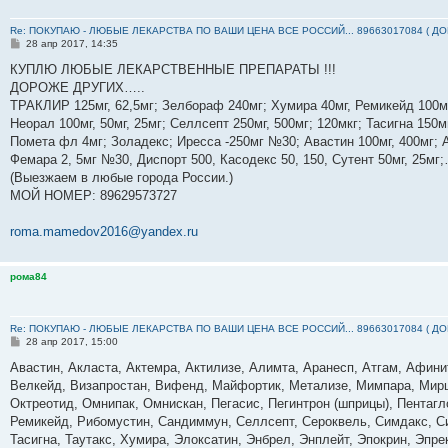
Re: ПОКУПАЮ - ЛЮБЫЕ ЛЕКАРСТВА ПО ВАШИ ЦЕНА ВСЕ РОССИЙ... 89663017084 ( Д
С
28 апр 2017, 14:35
о
о
КУПЛЮ ЛЮБЫЕ ЛЕКАРСТВЕННЫЕ ПРЕПАРАТЫ !!!
б
ДОРОЖЕ ДРУГИХ…..
щ
е
ТРАКЛИР 125мг, 62,5мг; Зелбораф 240мг; Хумира 40мг, Ремикейд 100мг
н
Неорал 100мг, 50мг, 25мг; Селлсепт 250мг, 500мг; 120мкг; Тасигна 150м
и
е
Помета фл 4мг; Золадекс; Иресса -250мг №30; Авастин 100мг, 400мг; А
Фемара 2, 5мг №30, Диспорт 500, Касодекс 50, 150, Сутент 50мг, 25м
(Выезжаем в любые города России.)
МОЙ НОМЕР: ‪89629573727‬
roma.mamedov2016@yandex.ru
рома84
Re: ПОКУПАЮ - ЛЮБЫЕ ЛЕКАРСТВА ПО ВАШИ ЦЕНА ВСЕ РОССИЙ... 89663017084 ( Д
С
28 апр 2017, 15:00
о
о
Авастин, Акласта, Актемра, Актилизе, Алимта, Аранесп, Атгам, Афин
б
Велкейд, Визапростан, Вифенд, Майфортик, Метализе, Мимпара, Мирц
щ
е
Октреотид, Омнипак, Омнискан, Пегасис, Пегинтрон (шприцы), Пентагл
н
Ремикейд, Рибомустин, Сандиммун, Селлсепт, Сероквель, Симдакс, Сим
и
е
Тасигна, Таутакс, Хумира, Элоксатин, Энбрел, Энплейт, Эпокрин, Эпр