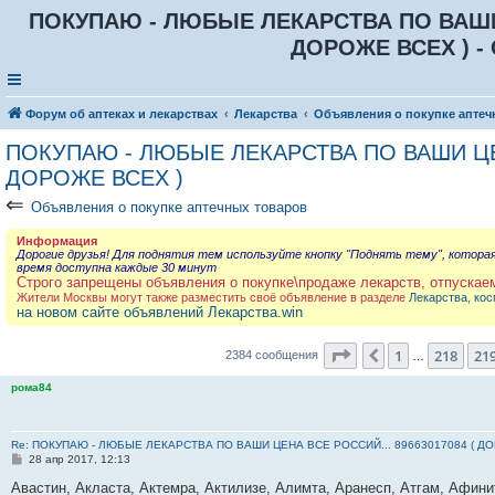
ПОКУПАЮ - ЛЮБЫЕ ЛЕКАРСТВА ПО ВАШИ Ц
ДОРОЖЕ ВСЕХ ) - 
Форум об аптеках и лекарствах
Лекарства
Объявления о покупке аптеч
ПОКУПАЮ - ЛЮБЫЕ ЛЕКАРСТВА ПО ВАШИ ЦЕН
ДОРОЖЕ ВСЕХ )
⇐
Объявления о покупке аптечных товаров
Информация
Дорогие друзья! Для поднятия тем используйте кнопку "Поднять тему", котора
время доступна каждые 30 минут
Строго запрещены объявления о покупке\продаже лекарств, отпускае
Жители Москвы могут также разместить своё объявление в разделе
Лекарства, кос
на новом сайте объявлений Лекарства.win
Страница
220
из
23
1
218
21
Пред.
2384 сообщения
…
рома84
Re: ПОКУПАЮ - ЛЮБЫЕ ЛЕКАРСТВА ПО ВАШИ ЦЕНА ВСЕ РОССИЙ... 89663017084 ( Д
С
28 апр 2017, 12:13
о
о
Авастин, Акласта, Актемра, Актилизе, Алимта, Аранесп, Атгам, Афин