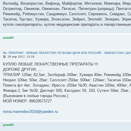
б
Велкейд, Визапростан, Вифенд, Майфортик, Метализе, Мимпара, Мирц
щ
е
Октреотид, Омнипак, Омнискан, Пегасис, Пегинтрон (шприцы), Пентагл
н
Ремикейд, Рибомустин, Сандиммун, Селлсепт, Сероквель, Симдакс, Сим
и
е
Тасигна, Таутакс, Хумира, Элоксатин, Энбрел, Энплейт, Эпокрин, Эпр
куплю онкопрепараты, куплю медицинские препараты и лекарственные
рома84
Re: ПОКУПАЮ - ЛЮБЫЕ ЛЕКАРСТВА ПО ВАШИ ЦЕНА ВСЕ РОССИЙ... 89663017084 ( Д
С
28 апр 2017, 13:19
о
о
КУПЛЮ ЛЮБЫЕ ЛЕКАРСТВЕННЫЕ ПРЕПАРАТЫ !!!
б
ДОРОЖЕ ДРУГИХ…..
щ
е
ТРАКЛИР 125мг, 62,5мг; Зелбораф 240мг; Хумира 40мг, Ремикейд 100мг
н
Неорал 100мг, 50мг, 25мг; Селлсепт 250мг, 500мг; 120мкг; Тасигна 150м
и
е
Помета фл 4мг; Золадекс; Иресса -250мг №30; Авастин 100мг, 400мг; А
Фемара 2, 5мг №30, Диспорт 500, Касодекс 50, 150, Сутент 50мг, 25м
(Выезжаем в любые города России.)
МОЙ НОМЕР: ‪89629573727‬
roma.mamedov2016@yandex.ru
рома84