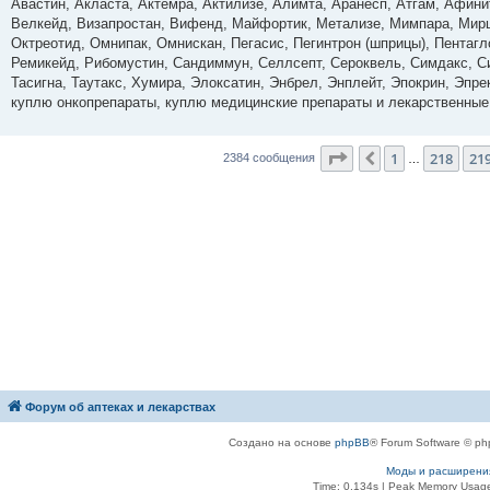
о
Авастин, Акласта, Актемра, Актилизе, Алимта, Аранесп, Атгам, Афин
б
Велкейд, Визапростан, Вифенд, Майфортик, Метализе, Мимпара, Мирц
щ
е
Октреотид, Омнипак, Омнискан, Пегасис, Пегинтрон (шприцы), Пентагл
н
Ремикейд, Рибомустин, Сандиммун, Селлсепт, Сероквель, Симдакс, Сим
и
е
Тасигна, Таутакс, Хумира, Элоксатин, Энбрел, Энплейт, Эпокрин, Эпр
куплю онкопрепараты, куплю медицинские препараты и лекарственные
Страница
220
из
23
1
218
21
Пред.
2384 сообщения
…
Форум об аптеках и лекарствах
Создано на основе
phpBB
® Forum Software © ph
Моды и расширени
Time: 0.134s
| Peak Memory Usage