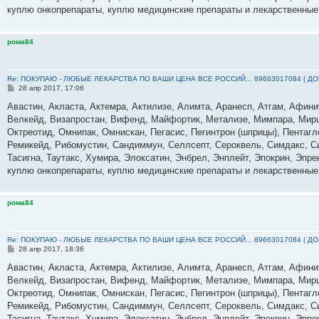
куплю онкопрепараты, куплю медицинские препараты и лекарственные
рома84
Re: ПОКУПАЮ - ЛЮБЫЕ ЛЕКАРСТВА ПО ВАШИ ЦЕНА ВСЕ РОССИЙ... 89663017084 ( Д
С
28 апр 2017, 17:06
о
о
Авастин, Акласта, Актемра, Актилизе, Алимта, Аранесп, Атгам, Афин
б
Велкейд, Визапростан, Вифенд, Майфортик, Метализе, Мимпара, Мирц
щ
е
Октреотид, Омнипак, Омнискан, Пегасис, Пегинтрон (шприцы), Пентагл
н
Ремикейд, Рибомустин, Сандиммун, Селлсепт, Сероквель, Симдакс, Сим
и
е
Тасигна, Таутакс, Хумира, Элоксатин, Энбрел, Энплейт, Эпокрин, Эпр
куплю онкопрепараты, куплю медицинские препараты и лекарственные
рома84
Re: ПОКУПАЮ - ЛЮБЫЕ ЛЕКАРСТВА ПО ВАШИ ЦЕНА ВСЕ РОССИЙ... 89663017084 ( Д
С
28 апр 2017, 18:36
о
о
Авастин, Акласта, Актемра, Актилизе, Алимта, Аранесп, Атгам, Афин
б
Велкейд, Визапростан, Вифенд, Майфортик, Метализе, Мимпара, Мирц
щ
е
Октреотид, Омнипак, Омнискан, Пегасис, Пегинтрон (шприцы), Пентагл
н
Ремикейд, Рибомустин, Сандиммун, Селлсепт, Сероквель, Симдакс, Сим
и
е
Тасигна, Таутакс, Хумира, Элоксатин, Энбрел, Энплейт, Эпокрин, Эпр