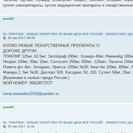
куплю онкопрепараты, куплю медицинские препараты и лекарственные
рома84
Re: ПОКУПАЮ - ЛЮБЫЕ ЛЕКАРСТВА ПО ВАШИ ЦЕНА ВСЕ РОССИЙ... 89663017084 ( Д
С
30 апр 2017, 09:50
о
о
КУПЛЮ ЛЮБЫЕ ЛЕКАРСТВЕННЫЕ ПРЕПАРАТЫ !!!
б
ДОРОЖЕ ДРУГИХ…..
щ
е
ТРАКЛИР 125мг, 62,5мг; Зелбораф 240мг; Хумира 40мг, Ремикейд 100мг
н
Неорал 100мг, 50мг, 25мг; Селлсепт 250мг, 500мг; 120мкг; Тасигна 150м
и
е
Помета фл 4мг; Золадекс; Иресса -250мг №30; Авастин 100мг, 400мг; А
Фемара 2, 5мг №30, Диспорт 500, Касодекс 50, 150, Сутент 50мг, 25м
(Выезжаем в любые города России.)
МОЙ НОМЕР: ‪89629573727‬
roma.mamedov2016@yandex.ru
рома84
Re: ПОКУПАЮ - ЛЮБЫЕ ЛЕКАРСТВА ПО ВАШИ ЦЕНА ВСЕ РОССИЙ... 89663017084 ( Д
С
30 апр 2017, 11:31
о