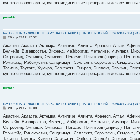
куплю онкопрепараты, куплю медицинские препараты и лекарственные
рома84
Re: ПОКУПАЮ - ЛЮБЫЕ ЛЕКАРСТВА ПО ВАШИ ЦЕНА ВСЕ РОССИЙ... 89663017084 ( Д
С
28 апр 2017, 15:32
о
о
Авастин, Акласта, Актемра, Актилизе, Алимта, Аранесп, Атгам, Афин
б
Велкейд, Визапростан, Вифенд, Майфортик, Метализе, Мимпара, Мирц
щ
е
Октреотид, Омнипак, Омнискан, Пегасис, Пегинтрон (шприцы), Пентагл
н
Ремикейд, Рибомустин, Сандиммун, Селлсепт, Сероквель, Симдакс, Сим
и
е
Тасигна, Таутакс, Хумира, Элоксатин, Энбрел, Энплейт, Эпокрин, Эпр
куплю онкопрепараты, куплю медицинские препараты и лекарственные
рома84
Re: ПОКУПАЮ - ЛЮБЫЕ ЛЕКАРСТВА ПО ВАШИ ЦЕНА ВСЕ РОССИЙ... 89663017084 ( Д
С
28 апр 2017, 16:08
о
о
Авастин, Акласта, Актемра, Актилизе, Алимта, Аранесп, Атгам, Афин
б
Велкейд, Визапростан, Вифенд, Майфортик, Метализе, Мимпара, Мирц
щ
е
Октреотид, Омнипак, Омнискан, Пегасис, Пегинтрон (шприцы), Пентагл
н
Ремикейд, Рибомустин, Сандиммун, Селлсепт, Сероквель, Симдакс, Сим
и
е
Тасигна, Таутакс, Хумира, Элоксатин, Энбрел, Энплейт, Эпокрин, Эпр