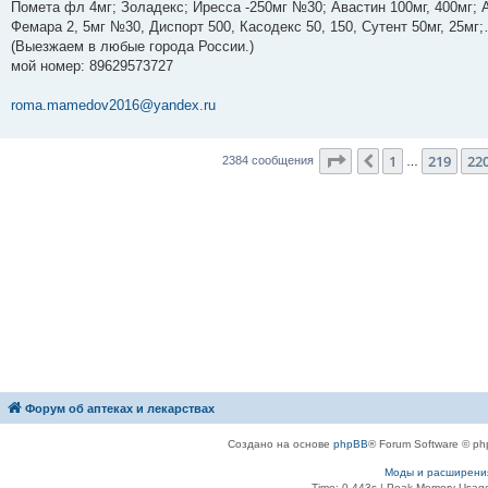
е
Помета фл 4мг; Золадекс; Иресса -250мг №30; Авастин 100мг, 400мг; А
Фемара 2, 5мг №30, Диспорт 500, Касодекс 50, 150, Сутент 50мг, 25м
(Выезжаем в любые города России.)
мой номер: ‪89629573727‬
roma.mamedov2016@yandex.ru
Страница
221
из
23
1
219
22
Пред.
2384 сообщения
…
Форум об аптеках и лекарствах
Создано на основе
phpBB
® Forum Software © ph
Моды и расширени
Time: 0.443s
| Peak Memory Usage