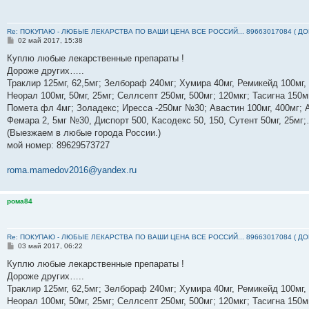
Re: ПОКУПАЮ - ЛЮБЫЕ ЛЕКАРСТВА ПО ВАШИ ЦЕНА ВСЕ РОССИЙ... 89663017084 ( Д
С
02 май 2017, 15:38
о
о
Куплю любые лекарственные препараты !
б
Дороже других…..
щ
е
Траклир 125мг, 62,5мг; Зелбораф 240мг; Хумира 40мг, Ремикейд 100мг,
н
Неорал 100мг, 50мг, 25мг; Селлсепт 250мг, 500мг; 120мкг; Тасигна 150м
и
е
Помета фл 4мг; Золадекс; Иресса -250мг №30; Авастин 100мг, 400мг; А
Фемара 2, 5мг №30, Диспорт 500, Касодекс 50, 150, Сутент 50мг, 25м
(Выезжаем в любые города России.)
мой номер: ‪89629573727‬
roma.mamedov2016@yandex.ru
рома84
Re: ПОКУПАЮ - ЛЮБЫЕ ЛЕКАРСТВА ПО ВАШИ ЦЕНА ВСЕ РОССИЙ... 89663017084 ( Д
С
03 май 2017, 06:22
о
о
Куплю любые лекарственные препараты !
б
Дороже других…..
щ
е
Траклир 125мг, 62,5мг; Зелбораф 240мг; Хумира 40мг, Ремикейд 100мг,
н
Неорал 100мг, 50мг, 25мг; Селлсепт 250мг, 500мг; 120мкг; Тасигна 150м
и