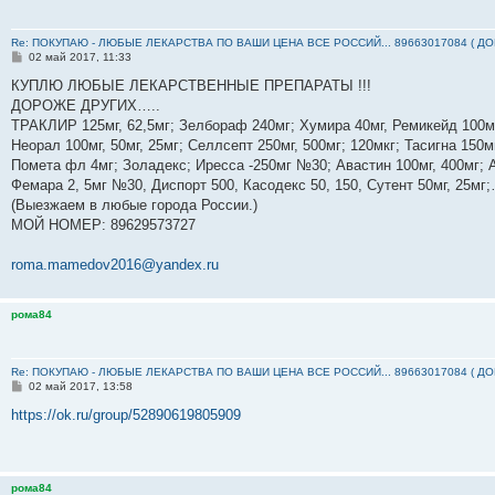
Re: ПОКУПАЮ - ЛЮБЫЕ ЛЕКАРСТВА ПО ВАШИ ЦЕНА ВСЕ РОССИЙ... 89663017084 ( Д
С
02 май 2017, 11:33
о
о
КУПЛЮ ЛЮБЫЕ ЛЕКАРСТВЕННЫЕ ПРЕПАРАТЫ !!!
б
ДОРОЖЕ ДРУГИХ…..
щ
е
ТРАКЛИР 125мг, 62,5мг; Зелбораф 240мг; Хумира 40мг, Ремикейд 100мг
н
Неорал 100мг, 50мг, 25мг; Селлсепт 250мг, 500мг; 120мкг; Тасигна 150м
и
е
Помета фл 4мг; Золадекс; Иресса -250мг №30; Авастин 100мг, 400мг; А
Фемара 2, 5мг №30, Диспорт 500, Касодекс 50, 150, Сутент 50мг, 25м
(Выезжаем в любые города России.)
МОЙ НОМЕР: ‪89629573727‬
roma.mamedov2016@yandex.ru
рома84
Re: ПОКУПАЮ - ЛЮБЫЕ ЛЕКАРСТВА ПО ВАШИ ЦЕНА ВСЕ РОССИЙ... 89663017084 ( Д
С
02 май 2017, 13:58
о
о
https://ok.ru/group/52890619805909
б
щ
е
н
и
рома84
е