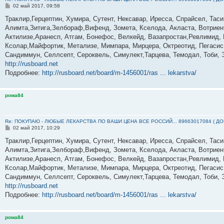
С
02 май 2017, 09:58
о
о
Траклир,Герцептин, Хумира, Сутент, Нексавар, Иресса, Спрайсел, Тас
б
Алимта,Зитига,Зелбораф,Вифенд, Зомета, Кселода, Акласта, Вотриент
щ
е
Актилизе,Аранесп, Атгам, Бонефос, Велкейд, Вазапростан,Ревлимид, К
н
Ксолар,Майфортик, Метализе, Мимпара, Мирцера, Октреотид, Пегасис,
и
е
Сандиммун, Селлсепт, Сероквель, Симулект,Тарцева, Темодал, Тоби, 
http://rusboard.net
Подробнее:
http://rusboard.net/board/m-1456001/ras ... lekarstva/
рома84
Re: ПОКУПАЮ - ЛЮБЫЕ ЛЕКАРСТВА ПО ВАШИ ЦЕНА ВСЕ РОССИЙ... 89663017084 ( Д
С
02 май 2017, 10:29
о
о
Траклир,Герцептин, Хумира, Сутент, Нексавар, Иресса, Спрайсел, Тас
б
Алимта,Зитига,Зелбораф,Вифенд, Зомета, Кселода, Акласта, Вотриент
щ
е
Актилизе,Аранесп, Атгам, Бонефос, Велкейд, Вазапростан,Ревлимид, К
н
Ксолар,Майфортик, Метализе, Мимпара, Мирцера, Октреотид, Пегасис,
и
е
Сандиммун, Селлсепт, Сероквель, Симулект,Тарцева, Темодал, Тоби, 
http://rusboard.net
Подробнее:
http://rusboard.net/board/m-1456001/ras ... lekarstva/
рома84