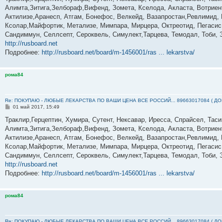
б
Алимта,Зитига,Зелбораф,Вифенд, Зомета, Кселода, Акласта, Вотриент
щ
е
Актилизе,Аранесп, Атгам, Бонефос, Велкейд, Вазапростан,Ревлимид, К
н
Ксолар,Майфортик, Метализе, Мимпара, Мирцера, Октреотид, Пегасис,
и
е
Сандиммун, Селлсепт, Сероквель, Симулект,Тарцева, Темодал, Тоби, 
http://rusboard.net
Подробнее:
http://rusboard.net/board/m-1456001/ras ... lekarstva/
рома84
Re: ПОКУПАЮ - ЛЮБЫЕ ЛЕКАРСТВА ПО ВАШИ ЦЕНА ВСЕ РОССИЙ... 89663017084 ( Д
С
01 май 2017, 15:49
о
о
Траклир,Герцептин, Хумира, Сутент, Нексавар, Иресса, Спрайсел, Тас
б
Алимта,Зитига,Зелбораф,Вифенд, Зомета, Кселода, Акласта, Вотриент
щ
е
Актилизе,Аранесп, Атгам, Бонефос, Велкейд, Вазапростан,Ревлимид, К
н
Ксолар,Майфортик, Метализе, Мимпара, Мирцера, Октреотид, Пегасис,
и
е
Сандиммун, Селлсепт, Сероквель, Симулект,Тарцева, Темодал, Тоби, 
http://rusboard.net
Подробнее:
http://rusboard.net/board/m-1456001/ras ... lekarstva/
рома84
Re: ПОКУПАЮ - ЛЮБЫЕ ЛЕКАРСТВА ПО ВАШИ ЦЕНА ВСЕ РОССИЙ... 89663017084 ( Д