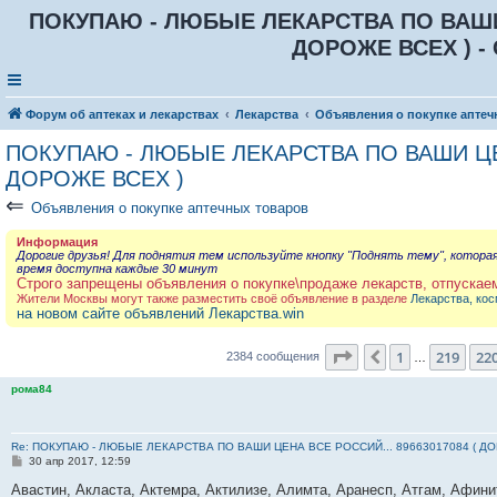
ПОКУПАЮ - ЛЮБЫЕ ЛЕКАРСТВА ПО ВАШИ Ц
ДОРОЖЕ ВСЕХ ) - 
Форум об аптеках и лекарствах
Лекарства
Объявления о покупке аптеч
ПОКУПАЮ - ЛЮБЫЕ ЛЕКАРСТВА ПО ВАШИ ЦЕН
ДОРОЖЕ ВСЕХ )
⇐
Объявления о покупке аптечных товаров
Информация
Дорогие друзья! Для поднятия тем используйте кнопку "Поднять тему", котора
время доступна каждые 30 минут
Строго запрещены объявления о покупке\продаже лекарств, отпускае
Жители Москвы могут также разместить своё объявление в разделе
Лекарства, кос
на новом сайте объявлений Лекарства.win
Страница
221
из
23
1
219
22
Пред.
2384 сообщения
…
рома84
Re: ПОКУПАЮ - ЛЮБЫЕ ЛЕКАРСТВА ПО ВАШИ ЦЕНА ВСЕ РОССИЙ... 89663017084 ( Д
С
30 апр 2017, 12:59
о
о
Авастин, Акласта, Актемра, Актилизе, Алимта, Аранесп, Атгам, Афин