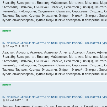
б
Велкейд, Визапростан, Вифенд, Майфортик, Метализе, Мимпара, Мирц
щ
е
Октреотид, Омнипак, Омнискан, Пегасис, Пегинтрон (шприцы), Пентагл
н
Ремикейд, Рибомустин, Сандиммун, Селлсепт, Сероквель, Симдакс, Сим
и
е
Тасигна, Таутакс, Хумира, Элоксатин, Энбрел, Энплейт, Эпокрин, Эпр
куплю онкопрепараты, куплю медицинские препараты и лекарственные
рома84
Re: ПОКУПАЮ - ЛЮБЫЕ ЛЕКАРСТВА ПО ВАШИ ЦЕНА ВСЕ РОССИЙ... 89663017084 ( Д
С
30 апр 2017, 18:21
о
о
Авастин, Акласта, Актемра, Актилизе, Алимта, Аранесп, Атгам, Афин
б
Велкейд, Визапростан, Вифенд, Майфортик, Метализе, Мимпара, Мирц
щ
е
Октреотид, Омнипак, Омнискан, Пегасис, Пегинтрон (шприцы), Пентагл
н
Ремикейд, Рибомустин, Сандиммун, Селлсепт, Сероквель, Симдакс, Сим
и
е
Тасигна, Таутакс, Хумира, Элоксатин, Энбрел, Энплейт, Эпокрин, Эпр
куплю онкопрепараты, куплю медицинские препараты и лекарственные
рома84
Re: ПОКУПАЮ - ЛЮБЫЕ ЛЕКАРСТВА ПО ВАШИ ЦЕНА ВСЕ РОССИЙ... 89663017084 ( Д
С
01 май 2017, 11:12
о
о
Траклир,Герцептин, Хумира, Сутент, Нексавар, Иресса, Спрайсел, Тас