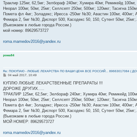
е
Траклир 125мг, 62,5мг; Зелбораф 240мг; Хумира 40мг, Ремикейд 100мг,
н
Неорал 100мг, 50мг, 25мг; Селлсепт 250мг, 500мг; 120мкг; Тасигна 150м
и
е
Помета фл 4мг; Золадекс; Иресса -250мг №30; Авастин 100мг, 400мг; А
Фемара 2, 5мг №30, Диспорт 500, Касодекс 50, 150, Сутент 50мг, 25м
(Выезжаем в любые города России.)
мой номер: ‪89629573727‬
roma.mamedov2016@yandex.ru
рома84
Re: ПОКУПАЮ - ЛЮБЫЕ ЛЕКАРСТВА ПО ВАШИ ЦЕНА ВСЕ РОССИЙ... 89663017084 ( Д
С
04 май 2017, 10:49
о
о
КУПЛЮ ЛЮБЫЕ ЛЕКАРСТВЕННЫЕ ПРЕПАРАТЫ !!!
б
ДОРОЖЕ ДРУГИХ…..
щ
е
ТРАКЛИР 125мг, 62,5мг; Зелбораф 240мг; Хумира 40мг, Ремикейд 100мг
н
Неорал 100мг, 50мг, 25мг; Селлсепт 250мг, 500мг; 120мкг; Тасигна 150м
и
е
Помета фл 4мг; Золадекс; Иресса -250мг №30; Авастин 100мг, 400мг; А
Фемара 2, 5мг №30, Диспорт 500, Касодекс 50, 150, Сутент 50мг, 25м
(Выезжаем в любые города России.)
МОЙ НОМЕР: ‪89629573727‬
roma.mamedov2016@yandex.ru