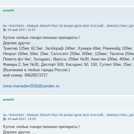
рома84
Re: ПОКУПАЮ - ЛЮБЫЕ ЛЕКАРСТВА ПО ВАШИ ЦЕНА ВСЕ РОССИЙ... 89663017084 ( Д
С
03 май 2017, 11:57
о
о
Куплю любые лекарственные препараты !
б
Дороже других…..
щ
е
Траклир 125мг, 62,5мг; Зелбораф 240мг; Хумира 40мг, Ремикейд 100мг,
н
Неорал 100мг, 50мг, 25мг; Селлсепт 250мг, 500мг; 120мкг; Тасигна 150м
и
е
Помета фл 4мг; Золадекс; Иресса -250мг №30; Авастин 100мг, 400мг; А
Фемара 2, 5мг №30, Диспорт 500, Касодекс 50, 150, Сутент 50мг, 25м
(Выезжаем в любые города России.)
мой номер: ‪89629573727‬
roma.mamedov2016@yandex.ru
рома84
Re: ПОКУПАЮ - ЛЮБЫЕ ЛЕКАРСТВА ПО ВАШИ ЦЕНА ВСЕ РОССИЙ... 89663017084 ( Д
С
03 май 2017, 13:25
о
о
Куплю любые лекарственные препараты !
б
Дороже других…..
щ