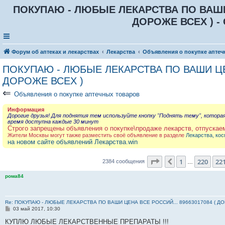
ПОКУПАЮ - ЛЮБЫЕ ЛЕКАРСТВА ПО ВАШИ Ц
ДОРОЖЕ ВСЕХ ) - 
Форум об аптеках и лекарствах
Лекарства
Объявления о покупке аптеч
ПОКУПАЮ - ЛЮБЫЕ ЛЕКАРСТВА ПО ВАШИ ЦЕН
ДОРОЖЕ ВСЕХ )
⇐
Объявления о покупке аптечных товаров
Информация
Дорогие друзья! Для поднятия тем используйте кнопку "Поднять тему", котора
время доступна каждые 30 минут
Строго запрещены объявления о покупке\продаже лекарств, отпускае
Жители Москвы могут также разместить своё объявление в разделе
Лекарства, кос
на новом сайте объявлений Лекарства.win
Страница
222
из
23
1
220
22
Пред.
2384 сообщения
…
рома84
Re: ПОКУПАЮ - ЛЮБЫЕ ЛЕКАРСТВА ПО ВАШИ ЦЕНА ВСЕ РОССИЙ... 89663017084 ( Д
С
03 май 2017, 10:30
о
о
КУПЛЮ ЛЮБЫЕ ЛЕКАРСТВЕННЫЕ ПРЕПАРАТЫ !!!