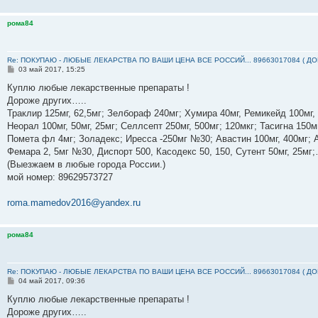
рома84
Re: ПОКУПАЮ - ЛЮБЫЕ ЛЕКАРСТВА ПО ВАШИ ЦЕНА ВСЕ РОССИЙ... 89663017084 ( Д
С
03 май 2017, 15:25
о
о
Куплю любые лекарственные препараты !
б
Дороже других…..
щ
е
Траклир 125мг, 62,5мг; Зелбораф 240мг; Хумира 40мг, Ремикейд 100мг,
н
Неорал 100мг, 50мг, 25мг; Селлсепт 250мг, 500мг; 120мкг; Тасигна 150м
и
е
Помета фл 4мг; Золадекс; Иресса -250мг №30; Авастин 100мг, 400мг; А
Фемара 2, 5мг №30, Диспорт 500, Касодекс 50, 150, Сутент 50мг, 25м
(Выезжаем в любые города России.)
мой номер: ‪89629573727‬
roma.mamedov2016@yandex.ru
рома84
Re: ПОКУПАЮ - ЛЮБЫЕ ЛЕКАРСТВА ПО ВАШИ ЦЕНА ВСЕ РОССИЙ... 89663017084 ( Д
С
04 май 2017, 09:36
о
о
Куплю любые лекарственные препараты !
б
Дороже других…..
щ