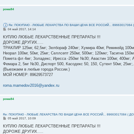
рома84
Re: ПОКУПАЮ - ЛЮБЫЕ ЛЕКАРСТВА ПО ВАШИ ЦЕНА ВСЕ РОССИЙ... 89663017084 
С
04 май 2017, 14:14
о
о
КУПЛЮ ЛЮБЫЕ ЛЕКАРСТВЕННЫЕ ПРЕПАРАТЫ !!!
б
ДОРОЖЕ ДРУГИХ…..
щ
е
ТРАКЛИР 125мг, 62,5мг; Зелбораф 240мг; Хумира 40мг, Ремикейд 100мг
н
Неорал 100мг, 50мг, 25мг; Селлсепт 250мг, 500мг; 120мкг; Тасигна 150м
и
е
Помета фл 4мг; Золадекс; Иресса -250мг №30; Авастин 100мг, 400мг; А
Фемара 2, 5мг №30, Диспорт 500, Касодекс 50, 150, Сутент 50мг, 25м
(Выезжаем в любые города России.)
МОЙ НОМЕР: ‪89629573727‬
roma.mamedov2016@yandex.ru
рома84
Re: ПОКУПАЮ - ЛЮБЫЕ ЛЕКАРСТВА ПО ВАШИ ЦЕНА ВСЕ РОССИЙ... 89663017084 ( Д
С
05 май 2017, 10:09
о
о
КУПЛЮ ЛЮБЫЕ ЛЕКАРСТВЕННЫЕ ПРЕПАРАТЫ !!!
б
ДОРОЖЕ ДРУГИХ…..
щ