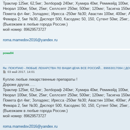
е
Траклир 125мг, 62,5мг; Зелбораф 240мг; Хумира 40мг, Ремикейд 100мг,
н
Неорал 100мг, 50мг, 25мг; Селлсепт 250мг, 500мг; 120мкг; Тасигна 150м
и
е
Помета фл 4мг; Золадекс; Иресса -250мг №30; Авастин 100мг, 400мг; А
Фемара 2, 5мг №30, Диспорт 500, Касодекс 50, 150, Сутент 50мг, 25м
(Выезжаем в любые города России.)
мой номер: ‪89629573727‬
roma.mamedov2016@yandex.ru
рома84
Re: ПОКУПАЮ - ЛЮБЫЕ ЛЕКАРСТВА ПО ВАШИ ЦЕНА ВСЕ РОССИЙ... 89663017084 ( Д
С
03 май 2017, 14:01
о
о
Куплю любые лекарственные препараты !
б
Дороже других…..
щ
е
Траклир 125мг, 62,5мг; Зелбораф 240мг; Хумира 40мг, Ремикейд 100мг,
н
Неорал 100мг, 50мг, 25мг; Селлсепт 250мг, 500мг; 120мкг; Тасигна 150м
и
е
Помета фл 4мг; Золадекс; Иресса -250мг №30; Авастин 100мг, 400мг; А
Фемара 2, 5мг №30, Диспорт 500, Касодекс 50, 150, Сутент 50мг, 25м
(Выезжаем в любые города России.)
мой номер: ‪89629573727‬
roma.mamedov2016@yandex.ru