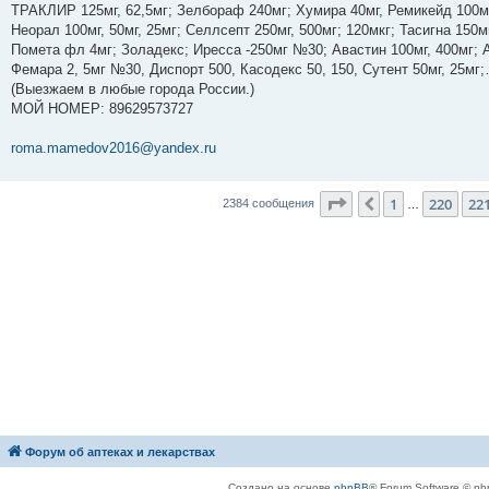
е
ТРАКЛИР 125мг, 62,5мг; Зелбораф 240мг; Хумира 40мг, Ремикейд 100мг
н
Неорал 100мг, 50мг, 25мг; Селлсепт 250мг, 500мг; 120мкг; Тасигна 150м
и
е
Помета фл 4мг; Золадекс; Иресса -250мг №30; Авастин 100мг, 400мг; А
Фемара 2, 5мг №30, Диспорт 500, Касодекс 50, 150, Сутент 50мг, 25м
(Выезжаем в любые города России.)
МОЙ НОМЕР: 89629573727
roma.mamedov2016@yandex.ru
Страница
222
из
23
1
220
22
Пред.
2384 сообщения
…
Форум об аптеках и лекарствах
Создано на основе
phpBB
® Forum Software © ph