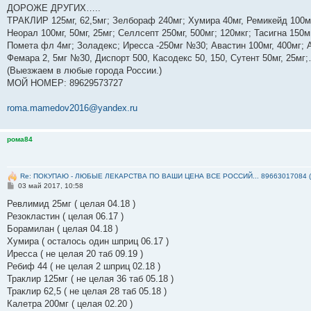
б
ДОРОЖЕ ДРУГИХ…..
щ
е
ТРАКЛИР 125мг, 62,5мг; Зелбораф 240мг; Хумира 40мг, Ремикейд 100мг
н
Неорал 100мг, 50мг, 25мг; Селлсепт 250мг, 500мг; 120мкг; Тасигна 150м
и
е
Помета фл 4мг; Золадекс; Иресса -250мг №30; Авастин 100мг, 400мг; А
Фемара 2, 5мг №30, Диспорт 500, Касодекс 50, 150, Сутент 50мг, 25м
(Выезжаем в любые города России.)
МОЙ НОМЕР: ‪89629573727‬
roma.mamedov2016@yandex.ru
рома84
Re: ПОКУПАЮ - ЛЮБЫЕ ЛЕКАРСТВА ПО ВАШИ ЦЕНА ВСЕ РОССИЙ... 89663017084 
С
03 май 2017, 10:58
о
о
Ревлимид 25мг ( целая 04.18 )
б
Резокластин ( целая 06.17 )
щ
е
Борамилан ( целая 04.18 )
н
Хумира ( осталось один шприц 06.17 )
и
е
Иресса ( не целая 20 таб 09.19 )
Ребиф 44 ( не целая 2 шприц 02.18 )
Траклир 125мг ( не целая 36 таб 05.18 )
Траклир 62,5 ( не целая 28 таб 05.18 )
Калетра 200мг ( целая 02.20 )